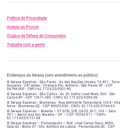
Política de Privacidade
Acesso ao Procon
Órgãos de Defesa do Consumidor
Trabalhe com a gente
Endereços da Serasa (sem atendimento ao público):
Serasa Experian - São Paulo - Endereço: Avenida das Nações Unidas, núme
© Serasa Experian - São Paulo - Av das Nações Unidas, 14.401 - Torre
Sucupira - 24º andar - Chácara Sto. Antônio - São Paulo-SP - CEP
04794-000 - CNPJ 62.173.620/0001-80
Serasa Experian - São Carlos - Endereço: Avenida Doutor Heitor José Real
© Serasa Experian - São Carlos - Av. Dr. Heitor José Reali, 360 - São
Carlos-SP - CEP 13571-385 - CNPJ 62.173.620/0093-06
Serasa Experian - Blumenau - Endereço: Rua Almirante Tamandaré, número
© Serasa Experian - Blumenau - Rua Almirante Tamandaré, 1024 - Vila
Nova - Blumenau-SC - CEP 89035-000 - CNPJ 62.173.620/0104-95
Serasa Experian - Brasília, Endereço: Setor Comercial Norte, sem número, e
© Serasa Experian – Brasília – ST SCN, S/N, Qd 02, Bl C, 109 – Sala
301 – Bairro Asa Sul, Brasília – DF – CEP 70302-911 – CNPJ
62.173.620/0131-68
Serasa Experian - Florianópolis, Endereço: Rodovia José Carlos, número 8
© Serasa Experian – Florianópolis – Rod. José Carlos Daux, 8600 -
Sala 02 - Bloco 07 - Sto. Antônio de Lisboa - Florianópolis-SC - CEP