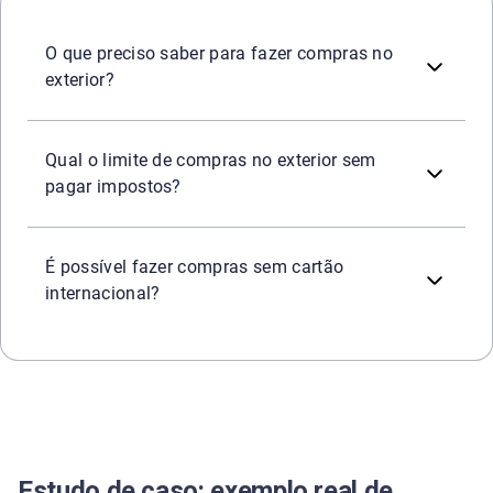
É necessário conferir a reputação da loja, o valor do dól
O que preciso saber para fazer compras no
exterior?
Atualmente, não existe isenção total para compras de e
Qual o limite de compras no exterior sem
pagar impostos?
Sim, por meio de plataformas que aceitam Pix ou boleto
É possível fazer compras sem cartão
internacional?
Estudo de caso: exemplo real de