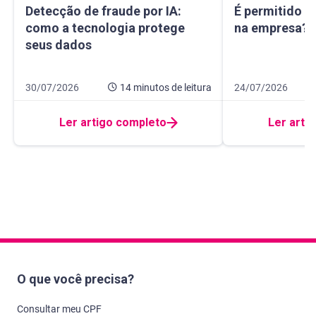
Detecção de fraude por IA: como a tecnologia protege seu
É permitido usa
Detecção de fraude por IA:
É permitido u
como a tecnologia protege
na empresa? E
seus dados
Data de publicação 30 de julho de 2026
14 minutos de leitura
Data de publicação
9 minutos de leitur
30/07/2026
14 minutos
de leitura
24/07/2026
Ler artigo completo
Ler arti
O que você precisa?
Consultar meu CPF