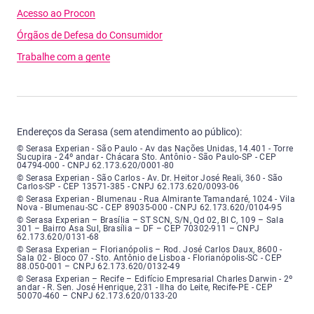
Acesso ao Procon
Órgãos de Defesa do Consumidor
Trabalhe com a gente
Endereços da Serasa (sem atendimento ao público):
Serasa Experian - São Paulo - Endereço: Avenida das Nações Unidas, núme
© Serasa Experian - São Paulo - Av das Nações Unidas, 14.401 - Torre
Sucupira - 24º andar - Chácara Sto. Antônio - São Paulo-SP - CEP
04794-000 - CNPJ 62.173.620/0001-80
Serasa Experian - São Carlos - Endereço: Avenida Doutor Heitor José Real
© Serasa Experian - São Carlos - Av. Dr. Heitor José Reali, 360 - São
Carlos-SP - CEP 13571-385 - CNPJ 62.173.620/0093-06
Serasa Experian - Blumenau - Endereço: Rua Almirante Tamandaré, número
© Serasa Experian - Blumenau - Rua Almirante Tamandaré, 1024 - Vila
Nova - Blumenau-SC - CEP 89035-000 - CNPJ 62.173.620/0104-95
Serasa Experian - Brasília, Endereço: Setor Comercial Norte, sem número, e
© Serasa Experian – Brasília – ST SCN, S/N, Qd 02, Bl C, 109 – Sala
301 – Bairro Asa Sul, Brasília – DF – CEP 70302-911 – CNPJ
62.173.620/0131-68
Serasa Experian - Florianópolis, Endereço: Rodovia José Carlos, número 8
© Serasa Experian – Florianópolis – Rod. José Carlos Daux, 8600 -
Sala 02 - Bloco 07 - Sto. Antônio de Lisboa - Florianópolis-SC - CEP
88.050-001 – CNPJ 62.173.620/0132-49
Serasa Experian - Recife, Endereço: Edifício Empresarial Charles Darwin,
© Serasa Experian – Recife – Edifício Empresarial Charles Darwin - 2º
andar - R. Sen. José Henrique, 231 - Ilha do Leite, Recife-PE - CEP
50070-460 – CNPJ 62.173.620/0133-20