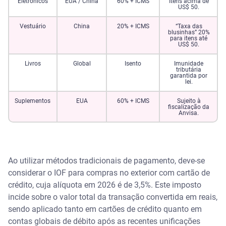
Eletrônicos
EUA / China
60% + ICMS
Itens acima de
US$ 50.
Vestuário
China
20% + ICMS
“Taxa das
blusinhas” 20%
para itens até
US$ 50.
Livros
Global
Isento
Imunidade
tributária
garantida por
lei.
Suplementos
EUA
60% + ICMS
Sujeito à
fiscalização da
Anvisa.
Ao utilizar métodos tradicionais de pagamento, deve-se
considerar o IOF para compras no exterior com cartão de
crédito, cuja alíquota em 2026 é de 3,5%. Este imposto
incide sobre o valor total da transação convertida em reais,
sendo aplicado tanto em cartões de crédito quanto em
contas globais de débito após as recentes unificações