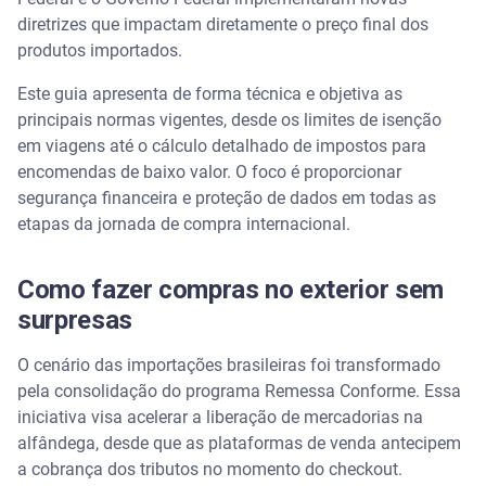
Principais custos: frete, câmbio e impostos
diretrizes que impactam diretamente o preço final dos
produtos importados.
Como funciona a taxação na alfândega
Este guia apresenta de forma técnica e objetiva as
principais normas vigentes, desde os limites de isenção
Formas de pagamento e segurança nas compras
em viagens até o cálculo detalhado de impostos para
internacionais
encomendas de baixo valor. O foco é proporcionar
segurança financeira e proteção de dados em todas as
Dicas para evitar fraudes em compras no exterior
etapas da jornada de compra internacional.
Estudo de caso: exemplo real de compra
internacional
Como fazer compras no exterior sem
surpresas
Proteja suas transações internacionais com
monitoramento de dados
O cenário das importações brasileiras foi transformado
pela consolidação do programa Remessa Conforme. Essa
Monitore seu CPF com o Serasa Premium
iniciativa visa acelerar a liberação de mercadorias na
alfândega, desde que as plataformas de venda antecipem
Perguntas frequentes sobre compras no exterior
a cobrança dos tributos no momento do checkout.