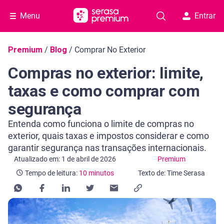
Menu
Entrar
Navegação do blog
Premium
/
Blog
/
Comprar No Exterior
Compras no exterior: limite,
taxas e como comprar com
segurança
Entenda como funciona o limite de compras no
exterior, quais taxas e impostos considerar e como
garantir segurança nas transações internacionais.
Categoria Premium
Tempo de leitura: 10 minutos
Atualizado em: 1 de abril de 2026
Premium
Tempo de leitura:
10 minutos
Texto de: Time Serasa