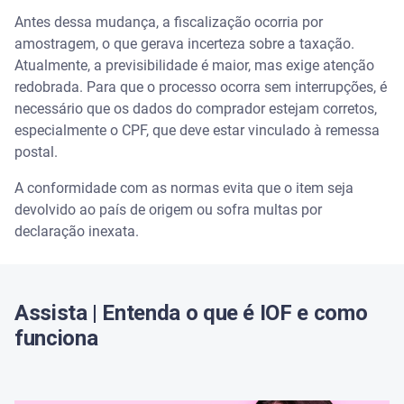
O que preciso saber para fazer compras no
Antes dessa mudança, a fiscalização ocorria por
exterior?
amostragem, o que gerava incerteza sobre a taxação.
Atualmente, a previsibilidade é maior, mas exige atenção
Qual o limite de compras no exterior sem pagar
impostos?
redobrada. Para que o processo ocorra sem interrupções, é
necessário que os dados do comprador estejam corretos,
É possível fazer compras sem cartão internacional?
especialmente o CPF, que deve estar vinculado à remessa
postal.
Estudo de caso: exemplo real de compra
A conformidade com as normas evita que o item seja
internacional
devolvido ao país de origem ou sofra multas por
declaração inexata.
Assista | Entenda o que é IOF e como
funciona