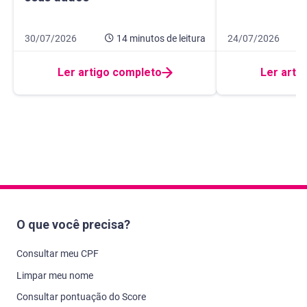
Data de publicação 30 de julho de 2026
14 minutos de leitura
Data de publicação
9 minutos de leitur
30/07/2026
14 minutos
de leitura
24/07/2026
Ler artigo completo
Ler arti
O que você precisa?
Consultar meu CPF
Limpar meu nome
Consultar pontuação do Score