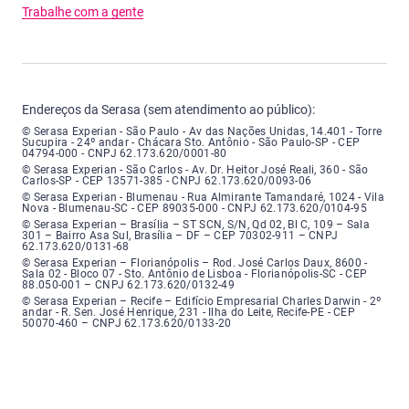
Trabalhe com a gente
Endereços da Serasa (sem atendimento ao público):
Serasa Experian - São Paulo - Endereço: Avenida das Nações Unidas, núme
© Serasa Experian - São Paulo - Av das Nações Unidas, 14.401 - Torre
Sucupira - 24º andar - Chácara Sto. Antônio - São Paulo-SP - CEP
04794-000 - CNPJ 62.173.620/0001-80
Serasa Experian - São Carlos - Endereço: Avenida Doutor Heitor José Real
© Serasa Experian - São Carlos - Av. Dr. Heitor José Reali, 360 - São
Carlos-SP - CEP 13571-385 - CNPJ 62.173.620/0093-06
Serasa Experian - Blumenau - Endereço: Rua Almirante Tamandaré, número
© Serasa Experian - Blumenau - Rua Almirante Tamandaré, 1024 - Vila
Nova - Blumenau-SC - CEP 89035-000 - CNPJ 62.173.620/0104-95
Serasa Experian - Brasília, Endereço: Setor Comercial Norte, sem número, e
© Serasa Experian – Brasília – ST SCN, S/N, Qd 02, Bl C, 109 – Sala
301 – Bairro Asa Sul, Brasília – DF – CEP 70302-911 – CNPJ
62.173.620/0131-68
Serasa Experian - Florianópolis, Endereço: Rodovia José Carlos, número 8
© Serasa Experian – Florianópolis – Rod. José Carlos Daux, 8600 -
Sala 02 - Bloco 07 - Sto. Antônio de Lisboa - Florianópolis-SC - CEP
88.050-001 – CNPJ 62.173.620/0132-49
Serasa Experian - Recife, Endereço: Edifício Empresarial Charles Darwin,
© Serasa Experian – Recife – Edifício Empresarial Charles Darwin - 2º
andar - R. Sen. José Henrique, 231 - Ilha do Leite, Recife-PE - CEP
50070-460 – CNPJ 62.173.620/0133-20