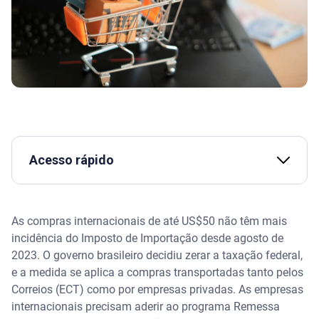
Acesso rápido
Como funcionava a taxação de compras
internacionais antes
As compras internacionais de até US$50 não têm mais
incidência do Imposto de Importação desde agosto de
Assista I Conheça o Serasa Premium
2023. O governo brasileiro decidiu zerar a taxação federal,
e a medida se aplica a compras transportadas tanto pelos
Em quais sites é possível fazer compras
Correios (ECT) como por empresas privadas. As empresas
internacionais?
internacionais precisam aderir ao programa Remessa