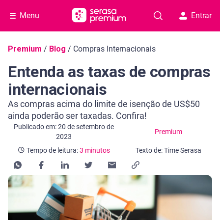
Menu
Entrar
Navegação do blog
Premium
/
Blog
/
Compras Internacionais
Entenda as taxas de compras
internacionais
As compras acima do limite de isenção de US$50
ainda poderão ser taxadas. Confira!
Categoria Premium
Tempo de leitura: 3 minutos
Publicado em: 20 de setembro de
Premium
2023
Tempo de leitura:
3 minutos
Texto de: Time Serasa