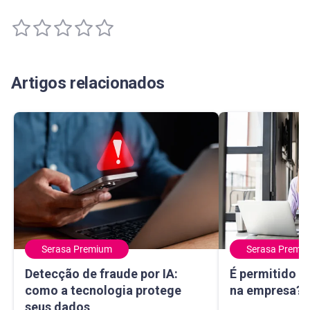
Artigos relacionados
Serasa Premium
Serasa Premi
Detecção de fraude por IA: como a tecnologia protege seu
É permitido usa
Detecção de fraude por IA:
É permitido u
como a tecnologia protege
na empresa? E
seus dados