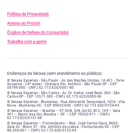
Política de Privacidade
Acesso ao Procon
Órgãos de Defesa do Consumidor
Trabalhe com a gente
Endereços da Serasa (sem atendimento ao público):
Serasa Experian - São Paulo - Endereço: Avenida das Nações Unidas, núme
© Serasa Experian - São Paulo - Av das Nações Unidas, 14.401 - Torre
Sucupira - 24º andar - Chácara Sto. Antônio - São Paulo-SP - CEP
04794-000 - CNPJ 62.173.620/0001-80
Serasa Experian - São Carlos - Endereço: Avenida Doutor Heitor José Real
© Serasa Experian - São Carlos - Av. Dr. Heitor José Reali, 360 - São
Carlos-SP - CEP 13571-385 - CNPJ 62.173.620/0093-06
Serasa Experian - Blumenau - Endereço: Rua Almirante Tamandaré, número
© Serasa Experian - Blumenau - Rua Almirante Tamandaré, 1024 - Vila
Nova - Blumenau-SC - CEP 89035-000 - CNPJ 62.173.620/0104-95
Serasa Experian - Brasília, Endereço: Setor Comercial Norte, sem número, e
© Serasa Experian – Brasília – ST SCN, S/N, Qd 02, Bl C, 109 – Sala
301 – Bairro Asa Sul, Brasília – DF – CEP 70302-911 – CNPJ
62.173.620/0131-68
Serasa Experian - Florianópolis, Endereço: Rodovia José Carlos, número 8
© Serasa Experian – Florianópolis – Rod. José Carlos Daux, 8600 -
Sala 02 - Bloco 07 - Sto. Antônio de Lisboa - Florianópolis-SC - CEP
88.050-001 – CNPJ 62.173.620/0132-49