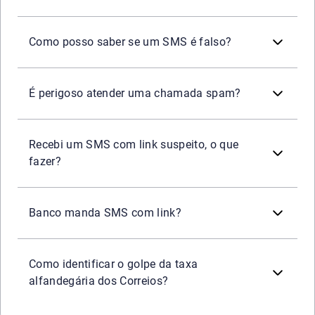
Verifique se o número é um canal oficial do banco ou da 
Como posso saber se um SMS é falso?
Atender nem sempre é perigoso, mas pode ser arriscado 
É perigoso atender uma chamada spam?
Evite clicar no link e não responda à mensagem. O idea
Recebi um SMS com link suspeito, o que
fazer?
Em geral, não. A maioria dos bancos não envia links por 
Banco manda SMS com link?
Desconfie de mensagens que informam sobre encomendas ret
Como identificar o golpe da taxa
alfandegária dos Correios?