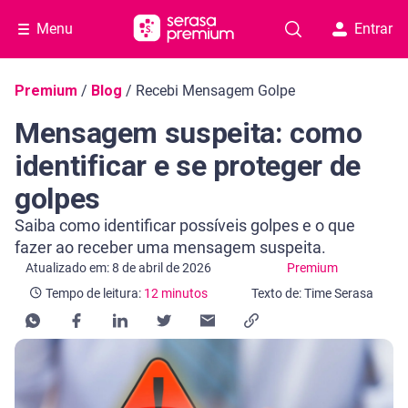
Menu
Entrar
Navegação do blog
Premium
/
Blog
/
Recebi Mensagem Golpe
Mensagem suspeita: como
identificar e se proteger de
golpes
Saiba como identificar possíveis golpes e o que
fazer ao receber uma mensagem suspeita.
Categoria Premium
Tempo de leitura: 12 minutos
Atualizado em: 8 de abril de 2026
Premium
Tempo de leitura:
12 minutos
Texto de: Time Serasa