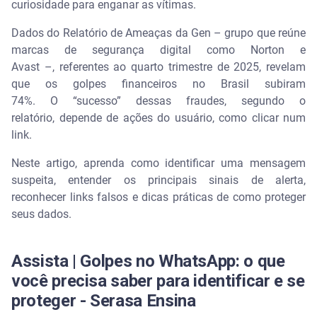
curiosidade para enganar as vítimas.
O que fazer quando receber uma mensagem
suspeita no WhatsApp ou SMS?
Dados do Relatório de Ameaças da Gen – grupo que reúne
marcas de segurança digital como Norton e
Avast –, referentes ao quarto trimestre de 2025, revelam
Como reconhecer links falsos em mensagens?
que os golpes financeiros no Brasil subiram
74%. O “sucesso” dessas fraudes, segundo o
Quais são os sinais típicos de uma mensagem de
golpe?
relatório, depende de ações do usuário, como clicar num
link.
O que fazer se você clicar em um link suspeito?
Neste artigo, aprenda como identificar uma mensagem
suspeita, entender os principais sinais de alerta,
Como a autenticação de dois fatores pode proteger
suas contas?
reconhecer links falsos e dicas práticas de como proteger
seus dados.
Quais são as melhores práticas para evitar fraudes
digitais?
Assista | Golpes no WhatsApp: o que
O que fazer se você suspeitar que foi vítima de um
você precisa saber para identificar e se
golpe?
proteger - Serasa Ensina