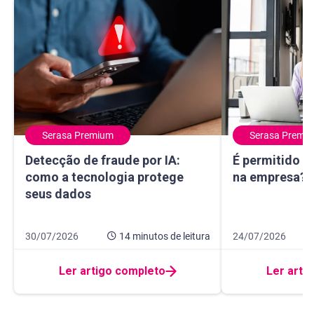
Serasa Premium
Serasa Premi
Detecção de fraude por IA: como a tecnologia protege seu
É permitido usa
Detecção de fraude por IA:
É permitido u
como a tecnologia protege
na empresa? E
seus dados
Data de publicação 30 de julho de 2026
14 minutos de leitura
Data de publicação
9 minutos de leitur
30/07/2026
14 minutos
de leitura
24/07/2026
Ler artigo completo
Ler arti