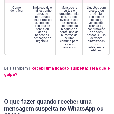
Como
Endereço de e-
Mensagens
Ligações com
identificar
mail estranho;
curtas e
pressão ou
erros de
urgentes; links
urgência;
português;
encurtados;
pedidos de
links e anexos
avisos falsos
código de
suspeitos;
de entrega,
verificação,
pedidos de
cobrança ou
senhas ou
senha ou
bloqueio da
confirmação
dados
conta; uso de
de dados
bancários;
números de
pessoais; uso
sensação de
celular
de vozes
urgência.
comuns para
sintetizadas
avisos
por
bancários.
inteligência
artificial.
Leia também |
Recebi uma ligação suspeita: será que é
golpe?
O que fazer quando receber uma
mensagem suspeita no WhatsApp ou