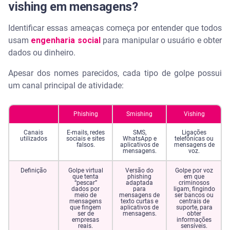
vishing em mensagens?
Identificar essas ameaças começa por entender que todos
usam
engenharia social
para manipular o usuário e obter
dados ou dinheiro.
Apesar dos nomes parecidos, cada tipo de golpe possui
um canal principal de atividade:
Phishing
Smishing
Vishing
Canais
E-mails, redes
SMS,
Ligações
utilizados
sociais e sites
WhatsApp e
telefônicas ou
falsos.
aplicativos de
mensagens de
mensagens.
voz.
Definição
Golpe virtual
Versão do
Golpe por voz
que tenta
phishing
em que
“pescar”
adaptada
criminosos
dados por
para
ligam, fingindo
meio de
mensagens de
ser bancos ou
mensagens
texto curtas e
centrais de
que fingem
aplicativos de
suporte, para
ser de
mensagens.
obter
empresas
informações
reais.
sensíveis.