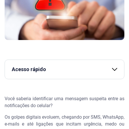
Acesso rápido
Assista | Golpes no WhatsApp: o que você precisa
saber para identificar e se proteger - Serasa Ensina
Você saberia identificar uma mensagem suspeita entre as
O que é uma mensagem suspeita?
notificações do celular?
Os golpes digitais evoluem, chegando por SMS, WhatsApp,
Como identificar phishing, smishing e vishing em
mensagens?
e-mails e até ligações que incitam urgência, medo ou