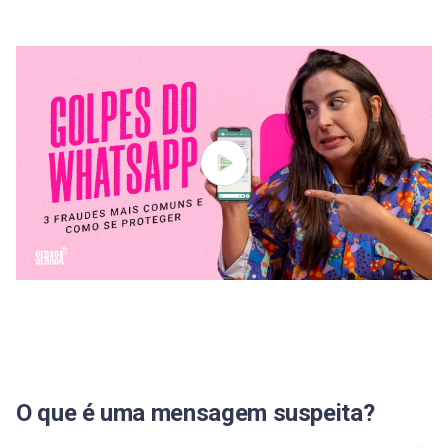
Como o Serasa Premium pode ajudar a proteger
suas informações pessoais?
Perguntas frequentes sobre mensagem suspeita
O que significa “mensagem suspeita”?
O que fazer quando receber mensagem suspeita no
WhatsApp?
O que é mensagem de alerta?
Como posso saber se um SMS é falso?
É perigoso atender uma chamada spam?
Recebi um SMS com link suspeito, o que fazer?
O que é uma mensagem suspeita?
Banco manda SMS com link?