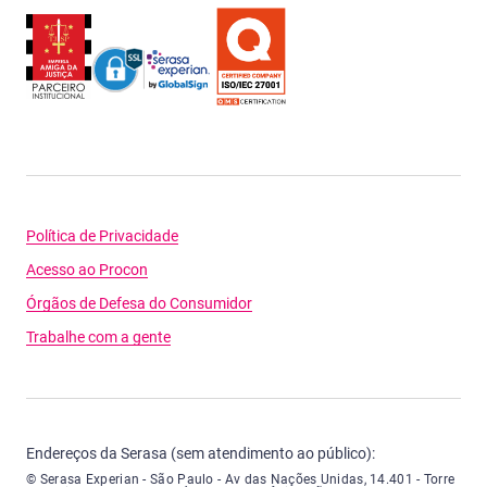
Política de Privacidade
Acesso ao Procon
Órgãos de Defesa do Consumidor
Trabalhe com a gente
Endereços da Serasa (sem atendimento ao público):
Serasa Experian - São Paulo - Endereço: Avenida das Nações Unidas, núme
© Serasa Experian - São Paulo - Av das Nações Unidas, 14.401 - Torre