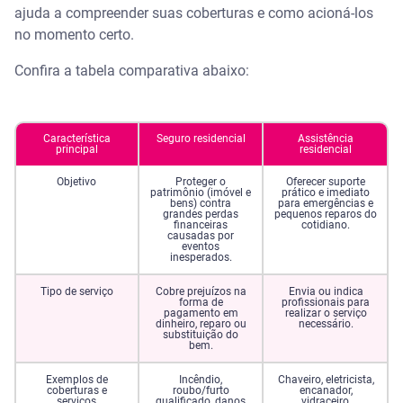
ajuda a compreender suas coberturas e como acioná-los
no momento certo.
Confira a tabela comparativa abaixo:
Característica
Seguro residencial
Assistência
principal
residencial
Objetivo
Proteger o
Oferecer suporte
patrimônio (imóvel e
prático e imediato
bens) contra
para emergências e
grandes perdas
pequenos reparos do
financeiras
cotidiano.
causadas por
eventos
inesperados.
Tipo de serviço
Cobre prejuízos na
Envia ou indica
forma de
profissionais para
pagamento em
realizar o serviço
dinheiro, reparo ou
necessário.
substituição do
bem.
Exemplos de
Incêndio,
Chaveiro, eletricista,
coberturas e
roubo/furto
encanador,
serviços
qualificado, danos
vidraceiro,