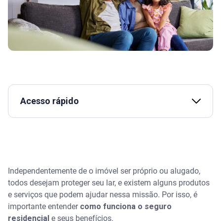
Acesso rápido
Assista | Como planejar uma reforma - Serasa
Ensina
O que é seguro residencial e o que ele cobre
Independentemente de o imóvel ser próprio ou alugado,
todos desejam proteger seu lar, e existem alguns produtos
Coberturas básicas do seguro residencial
e serviços que podem ajudar nessa missão. Por isso, é
importante entender
como funciona o seguro
Coberturas adicionais do seguro residencial
residencial
e seus benefícios.