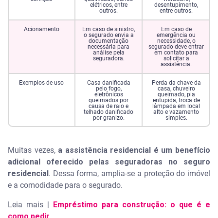
elétricos, entre
desentupimento,
outros.
entre outros.
Acionamento
Em caso de sinistro,
Em caso de
o segurado envia a
emergência ou
documentação
necessidade, o
necessária para
segurado deve entrar
análise pela
em contato para
seguradora.
solicitar a
assistência.
Exemplos de uso
Casa danificada
Perda da chave da
pelo fogo,
casa, chuveiro
eletrônicos
queimado, pia
queimados por
entupida, troca de
causa de raio e
lâmpada em local
telhado danificado
alto e vazamento
por granizo.
simples.
Muitas vezes,
a assistência residencial é um benefício
adicional oferecido pelas seguradoras no seguro
residencial
. Dessa forma, amplia-se a proteção do imóvel
e a comodidade para o segurado.
Leia mais |
Empréstimo para construção: o que é e
como pedir