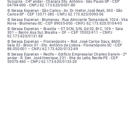
Sucupira - 24º andar - Chácara Sto. Antônio - São Paulo-SP - CEP
04794-000 - CNPJ 62.173.620/0001-80
Serasa Experian - São Carlos - Endereço: Avenida Doutor Heitor José Real
© Serasa Experian - São Carlos - Av. Dr. Heitor José Reali, 360 - São
Carlos-SP - CEP 13571-385 - CNPJ 62.173.620/0093-06
Serasa Experian - Blumenau - Endereço: Rua Almirante Tamandaré, número
© Serasa Experian - Blumenau - Rua Almirante Tamandaré, 1024 - Vila
Nova - Blumenau-SC - CEP 89035-000 - CNPJ 62.173.620/0104-95
Serasa Experian - Brasília, Endereço: Setor Comercial Norte, sem número, e
© Serasa Experian – Brasília – ST SCN, S/N, Qd 02, Bl C, 109 – Sala
301 – Bairro Asa Sul, Brasília – DF – CEP 70302-911 – CNPJ
62.173.620/0131-68
Serasa Experian - Florianópolis, Endereço: Rodovia José Carlos, número 8
© Serasa Experian – Florianópolis – Rod. José Carlos Daux, 8600 -
Sala 02 - Bloco 07 - Sto. Antônio de Lisboa - Florianópolis-SC - CEP
88.050-001 – CNPJ 62.173.620/0132-49
Serasa Experian - Recife, Endereço: Edifício Empresarial Charles Darwin,
© Serasa Experian – Recife – Edifício Empresarial Charles Darwin - 2º
andar - R. Sen. José Henrique, 231 - Ilha do Leite, Recife-PE - CEP
50070-460 – CNPJ 62.173.620/0133-20