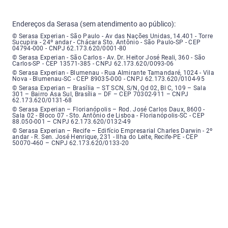
Endereços da Serasa (sem atendimento ao público):
Serasa Experian - São Paulo - Endereço: Avenida das Nações Unidas, núme
© Serasa Experian - São Paulo - Av das Nações Unidas, 14.401 - Torre
Sucupira - 24º andar - Chácara Sto. Antônio - São Paulo-SP - CEP
04794-000 - CNPJ 62.173.620/0001-80
Serasa Experian - São Carlos - Endereço: Avenida Doutor Heitor José Real
© Serasa Experian - São Carlos - Av. Dr. Heitor José Reali, 360 - São
Carlos-SP - CEP 13571-385 - CNPJ 62.173.620/0093-06
Serasa Experian - Blumenau - Endereço: Rua Almirante Tamandaré, número
© Serasa Experian - Blumenau - Rua Almirante Tamandaré, 1024 - Vila
Nova - Blumenau-SC - CEP 89035-000 - CNPJ 62.173.620/0104-95
Serasa Experian - Brasília, Endereço: Setor Comercial Norte, sem número, e
© Serasa Experian – Brasília – ST SCN, S/N, Qd 02, Bl C, 109 – Sala
301 – Bairro Asa Sul, Brasília – DF – CEP 70302-911 – CNPJ
62.173.620/0131-68
Serasa Experian - Florianópolis, Endereço: Rodovia José Carlos, número 8
© Serasa Experian – Florianópolis – Rod. José Carlos Daux, 8600 -
Sala 02 - Bloco 07 - Sto. Antônio de Lisboa - Florianópolis-SC - CEP
88.050-001 – CNPJ 62.173.620/0132-49
Serasa Experian - Recife, Endereço: Edifício Empresarial Charles Darwin,
© Serasa Experian – Recife – Edifício Empresarial Charles Darwin - 2º
andar - R. Sen. José Henrique, 231 - Ilha do Leite, Recife-PE - CEP
50070-460 – CNPJ 62.173.620/0133-20