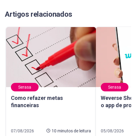
Artigos relacionados
Serasa
Serasa
Como refazer metas financeiras
Weverse Shop: c
Como refazer metas
Weverse Shop
financeiras
o app de prod
Data de publicação 7 de agosto de 2026
10 minutos de leitura
Data de publicaçã
10 minutos de leit
07/08/2026
10 minutos
de leitura
05/08/2026