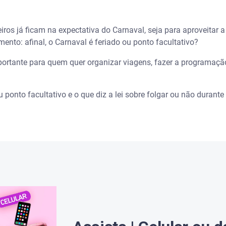
s perdidos: o que fazer? - Serasa Ensina
iros já ficam na expectativa do Carnaval, seja para aproveitar a 
cultativo?
nto: afinal, o Carnaval é feriado ou ponto facultativo?
o e ponto facultativo?
rtante para quem quer organizar viagens, fazer a programação
a Quarta-Feira de Cinzas?
 ponto facultativo e o que diz a lei sobre folgar ou não durante 
 2024?
de a festa é ponto facultativo?
nte o Carnaval?
muitos lugares, como aproveitar sem prejudicar o trabalho?