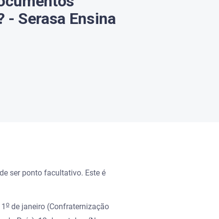
 documentos
? - Serasa Ensina
 ser ponto facultativo. Este é
o
 1
de janeiro (Confraternização