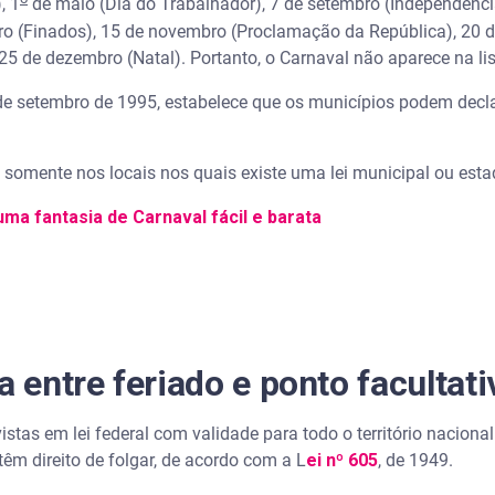
, 1
de maio (Dia do Trabalhador), 7 de setembro (Independênci
o (Finados), 15 de novembro (Proclamação da República), 20 
 de dezembro (Natal). Portanto, o Carnaval não aparece na lista
 de setembro de 1995, estabelece que os municípios podem decla
o somente nos locais nos quais existe uma lei municipal ou es
uma fantasia de Carnaval fácil e barata
a entre feriado e ponto facultati
istas em lei federal com validade para todo o território nacion
êm direito de folgar, de acordo com a L
ei nº 605
, de 1949.