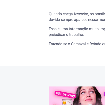
Assista | Celular ou documento
Quando chega fevereiro, os brasile
Carnaval é feriado ou ponto fa
dúvida sempre aparece nesse mome
Qual é a diferença entre feriad
Essa é uma informação muito impo
prejudicar o trabalho.
Como funciona o expediente n
Entenda se o Carnaval é feriado ou
Quando vai ser o Carnaval em
Onde o Carnaval é feriado e on
O que abre e o que fecha dura
Se Carnaval não é feriado em 