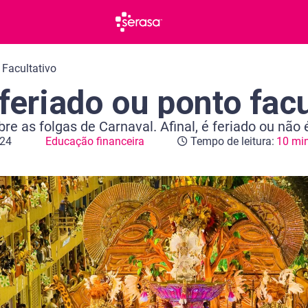
 Facultativo
feriado ou ponto facu
bre as folgas de Carnaval. Afinal, é feriado ou não 
024
Educação financeira
Tempo de leitura:
10 mi