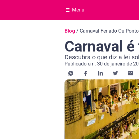
Menu
Navegação do blog
Blog
/
Carnaval Feriado Ou Ponto
Carnaval é 
Descubra o que diz a lei so
Publicado em: 30 de janeiro de 2
Categoria Educação financeira
Tempo de leitura: 10 minutos