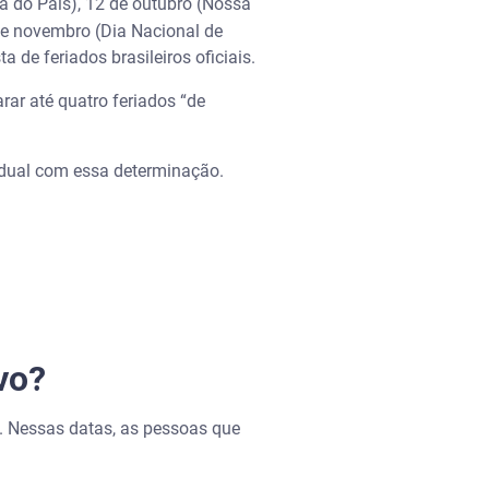
a do País), 12 de outubro (Nossa
de novembro (Dia Nacional de
 de feriados brasileiros oficiais.
rar até quatro feriados “de
tadual com essa determinação.
vo?
al. Nessas datas, as pessoas que