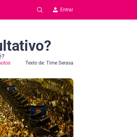
Entrar
ltativo?
é?
nutos
Texto de: Time Serasa