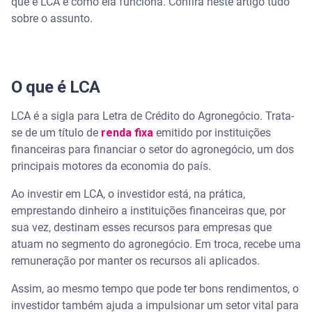
que é LCA e como ela funciona. Confira neste artigo tudo
Liquidez
sobre o assunto.
Risco
Assista | Você sabe o que é CDI?
O que é LCA
Tributação e taxas
LCA é a sigla para Letra de Crédito do Agronegócio. Trata-
se de um título de
renda fixa
emitido por instituições
Rendimento
financeiras para financiar o setor do agronegócio, um dos
principais motores da economia do país.
Carência
Ao investir em LCA, o investidor está, na prática,
emprestando dinheiro a instituições financeiras que, por
sua vez, destinam esses recursos para empresas que
atuam no segmento do agronegócio. Em troca, recebe uma
remuneração por manter os recursos ali aplicados.
Assim, ao mesmo tempo que pode ter bons rendimentos, o
investidor também ajuda a impulsionar um setor vital para