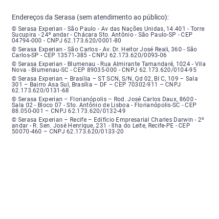
Endereços da Serasa (sem atendimento ao público):
Serasa Experian - São Paulo - Endereço: Avenida das Nações Unidas, núme
© Serasa Experian - São Paulo - Av das Nações Unidas, 14.401 - Torre
Sucupira - 24º andar - Chácara Sto. Antônio - São Paulo-SP - CEP
04794-000 - CNPJ 62.173.620/0001-80
Serasa Experian - São Carlos - Endereço: Avenida Doutor Heitor José Real
© Serasa Experian - São Carlos - Av. Dr. Heitor José Reali, 360 - São
Carlos-SP - CEP 13571-385 - CNPJ 62.173.620/0093-06
Serasa Experian - Blumenau - Endereço: Rua Almirante Tamandaré, número
© Serasa Experian - Blumenau - Rua Almirante Tamandaré, 1024 - Vila
Nova - Blumenau-SC - CEP 89035-000 - CNPJ 62.173.620/0104-95
Serasa Experian - Brasília, Endereço: Setor Comercial Norte, sem número, e
© Serasa Experian – Brasília – ST SCN, S/N, Qd 02, Bl C, 109 – Sala
301 – Bairro Asa Sul, Brasília – DF – CEP 70302-911 – CNPJ
62.173.620/0131-68
Serasa Experian - Florianópolis, Endereço: Rodovia José Carlos, número 8
© Serasa Experian – Florianópolis – Rod. José Carlos Daux, 8600 -
Sala 02 - Bloco 07 - Sto. Antônio de Lisboa - Florianópolis-SC - CEP
88.050-001 – CNPJ 62.173.620/0132-49
Serasa Experian - Recife, Endereço: Edifício Empresarial Charles Darwin,
© Serasa Experian – Recife – Edifício Empresarial Charles Darwin - 2º
andar - R. Sen. José Henrique, 231 - Ilha do Leite, Recife-PE - CEP
50070-460 – CNPJ 62.173.620/0133-20