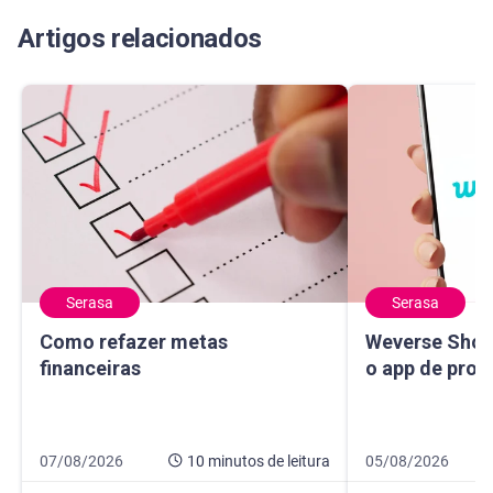
Média de avaliação: 4.8 de 5
Artigos relacionados
Serasa
Serasa
Como refazer metas financeiras
Weverse Shop: c
Como refazer metas
Weverse Shop
financeiras
o app de prod
Data de publicação 7 de agosto de 2026
10 minutos de leitura
Data de publicaçã
10 minutos de leit
07/08/2026
10 minutos
de leitura
05/08/2026