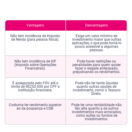
Vantagens
Desvantagens
Não tem incidência de Imposto
Exige um valor mínimo de
de Renda (para pessoa física).
investimento maior que outras
aplicações, o que pode torná-lo
pouco acessível a algumas
pessoas.
Não tem incidência de IOF
Pode haver restrições ou
(Imposto sobre Operações
penalidades para quem quiser
Financeiras).
fazer o resgate antecipado,
prejudicando os rendimentos.
É assegurada pelo FGV até o
Pode não ter tanta liquidez
limite de R$250.000 por CPF e
quanto outras opções de
instituição financeira.
investimento, como o Tesouro
Direto.
Costuma ter rendimento superior
Pode ter uma rentabilidade não
ao da poupança e CDB.
tão alta quanto a de outros
investimentos mais arriscados,
como ações ou fundos de
investimentos.