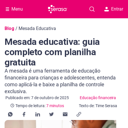
Menu
Entrar
Navegação do blog
Blog
/
Mesada Educativa
Mesada educativa: guia
completo com planilha
gratuita
A mesada é uma ferramenta de educação
financeira para crianças e adolescentes, entenda
como aplicá-la e baixe a planilha de controle
exclusiva.
Categoria Educação financeira
Tempo de leitura: 7 minutos
Publicado em: 7 de outubro de 2025
Educação financeira
Tempo de leitura:
7 minutos
Texto de: Time Serasa