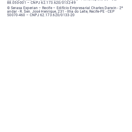
88.050-001 – CNPJ 62.173.620/0132-49
Serasa Experian - Recife, Endereço: Edifício Empresarial Charles Darwin,
© Serasa Experian – Recife – Edifício Empresarial Charles Darwin - 2º
andar - R. Sen. José Henrique, 231 - Ilha do Leite, Recife-PE - CEP
50070-460 – CNPJ 62.173.620/0133-20