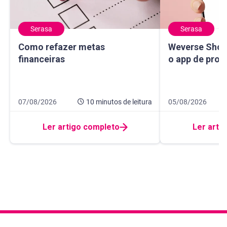
Serasa
Serasa
Como refazer metas financeiras
Weverse Shop: c
Como refazer metas
Weverse Shop
financeiras
o app de prod
Data de publicação 7 de agosto de 2026
10 minutos de leitura
Data de publicaçã
10 minutos de leit
07/08/2026
10 minutos
de leitura
05/08/2026
Ler artigo completo
Ler arti