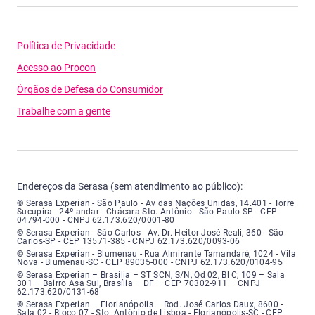
Política de Privacidade
Acesso ao Procon
Órgãos de Defesa do Consumidor
Trabalhe com a gente
Endereços da Serasa (sem atendimento ao público):
Serasa Experian - São Paulo - Endereço: Avenida das Nações Unidas, núme
© Serasa Experian - São Paulo - Av das Nações Unidas, 14.401 - Torre
Sucupira - 24º andar - Chácara Sto. Antônio - São Paulo-SP - CEP
04794-000 - CNPJ 62.173.620/0001-80
Serasa Experian - São Carlos - Endereço: Avenida Doutor Heitor José Real
© Serasa Experian - São Carlos - Av. Dr. Heitor José Reali, 360 - São
Carlos-SP - CEP 13571-385 - CNPJ 62.173.620/0093-06
Serasa Experian - Blumenau - Endereço: Rua Almirante Tamandaré, número
© Serasa Experian - Blumenau - Rua Almirante Tamandaré, 1024 - Vila
Nova - Blumenau-SC - CEP 89035-000 - CNPJ 62.173.620/0104-95
Serasa Experian - Brasília, Endereço: Setor Comercial Norte, sem número, e
© Serasa Experian – Brasília – ST SCN, S/N, Qd 02, Bl C, 109 – Sala
301 – Bairro Asa Sul, Brasília – DF – CEP 70302-911 – CNPJ
62.173.620/0131-68
Serasa Experian - Florianópolis, Endereço: Rodovia José Carlos, número 8
© Serasa Experian – Florianópolis – Rod. José Carlos Daux, 8600 -
Sala 02 - Bloco 07 - Sto. Antônio de Lisboa - Florianópolis-SC - CEP