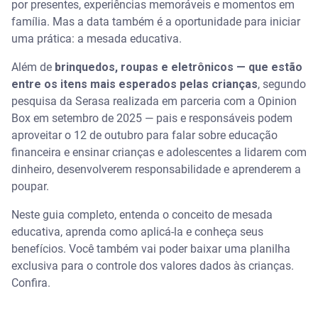
por presentes, experiências memoráveis e momentos em
família. Mas a data também é a oportunidade para iniciar
Baixe a planilha para controle de mesada educativa
uma prática: a mesada educativa.
da Serasa
Além de
brinquedos, roupas e eletrônicos — que estão
Salve uma cópia da nossa planilha e organize suas
entre os itens mais esperados pelas crianças
, segundo
finanças
pesquisa da Serasa realizada em parceria com a Opinion
Box em setembro de 2025 — pais e responsáveis podem
Em qual idade começar a dar mesada educativa?
aproveitar o 12 de outubro para falar sobre educação
financeira e ensinar crianças e adolescentes a lidarem com
Como definir o valor da mesada?
dinheiro, desenvolverem responsabilidade e aprenderem a
poupar.
Quais regras estabelecer para ganho e uso da
mesada?
Neste guia completo, entenda o conceito de mesada
educativa, aprenda como aplicá-la e conheça seus
Quais os benefícios de dar mesada educativa para
benefícios. Você também vai poder baixar uma planilha
crianças e adolescentes?
exclusiva para o controle dos valores dados às crianças.
Confira.
Qual método usar para pagar a mesada educativa?