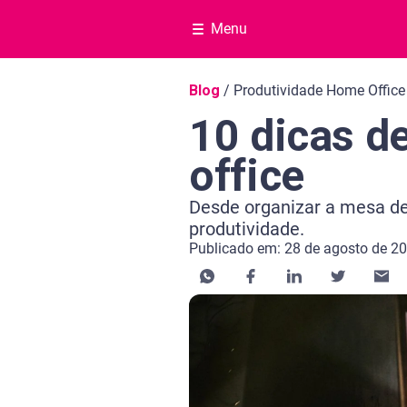
Menu
Navegação do blog
Blog
/
Produtividade Home Office
10 dicas d
office
Desde organizar a mesa de 
produtividade.
Publicado em: 28 de agosto de 2
Categoria Educação financeira
Tempo de leitura: 3 minutos