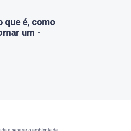
 o que é, como
ornar um -
juda a separar o ambiente de