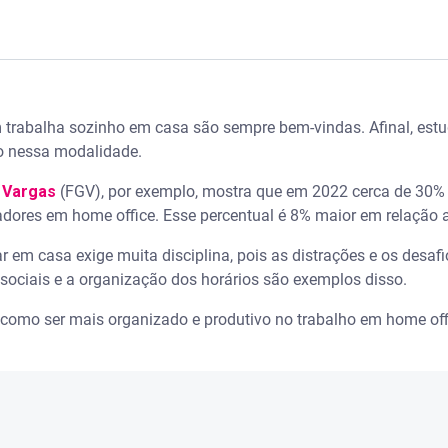
 como funciona e como se tornar um - Serasa Ensina
 trabalha sozinho em casa são sempre bem-vindas. Afinal, estu
 organizado
 nessa modalidade.
finalizar o trabalho
 Vargas
(FGV), por exemplo, mostra que em 2022 cerca de 30
dores em home office. Esse percentual é 8% maior em relação a
ra trabalhar em casa
 em casa exige muita disciplina, pois as distrações e os desafi
sociais e a organização dos horários são exemplos disso.
de como ser mais organizado e produtivo no trabalho em home off
utividade
alho para quem mora na casa
cansar também é uma das dicas de produtividade