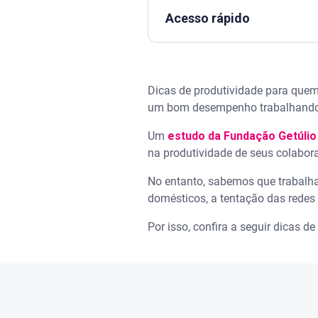
Acesso rápido
Assista | Freelancer: o que é,
Dicas de produtividade para quem
1. Crie um espaço de trabalho
um bom desempenho trabalhando
2. Tenha hora de começar e de 
Um
estudo da Fundação Getúlio
na produtividade de seus colabora
3. Vista-se adequadamente pa
No entanto, sabemos que trabalhar
domésticos, a tentação das redes 
4. Organize a agenda semanal
Por isso, confira a seguir dicas 
5. Utilize ferramentas de prod
6. Deixe claro sobre seu trab
7. Fazer pausas ativas e des