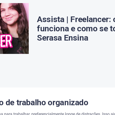
 clara com a equipe de trabalho
Assista | Freelancer:
funciona e como se t
esmo
Serasa Ensina
ento com o aplicativo Serasa
o de trabalho organizado
a para trabalhar, preferencialmente longe de distrações. Isso a