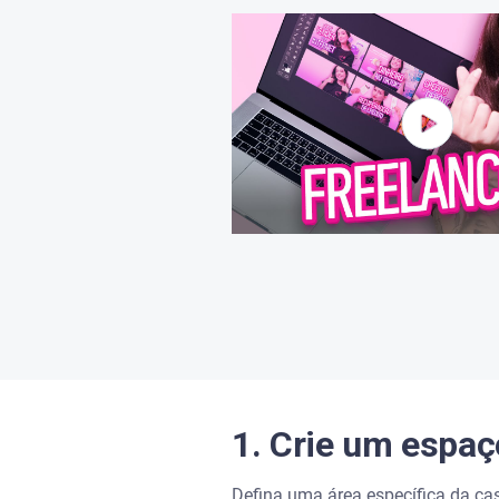
8. Mantenha uma comunicação
9. Evite multitarefas
10. Reserve tempo para si m
Organize seus meios de pagam
Serasa Score
Serasa Limpa Nome
Serasa Crédito
Serasa Premium
1. Crie um espaç
Carteira Digital
Defina uma área específica da cas