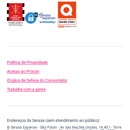
Política de Privacidade
Acesso ao Procon
Órgãos de Defesa do Consumidor
Trabalhe com a gente
Endereços da Serasa (sem atendimento ao público):
Serasa Experian - São Paulo - Endereço: Avenida das Nações Unidas, núme
© Serasa Experian - São Paulo - Av das Nações Unidas, 14.401 - Torre