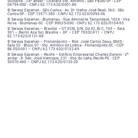
Sucupira - 24º andar - Chácara Sto. Antônio - São Paulo-SP - CEP
04794-000 - CNPJ 62.173.620/0001-80
Serasa Experian - São Carlos - Endereço: Avenida Doutor Heitor José Real
© Serasa Experian - São Carlos - Av. Dr. Heitor José Reali, 360 - São
Carlos-SP - CEP 13571-385 - CNPJ 62.173.620/0093-06
Serasa Experian - Blumenau - Endereço: Rua Almirante Tamandaré, número
© Serasa Experian - Blumenau - Rua Almirante Tamandaré, 1024 - Vila
Nova - Blumenau-SC - CEP 89035-000 - CNPJ 62.173.620/0104-95
Serasa Experian - Brasília, Endereço: Setor Comercial Norte, sem número, e
© Serasa Experian – Brasília – ST SCN, S/N, Qd 02, Bl C, 109 – Sala
301 – Bairro Asa Sul, Brasília – DF – CEP 70302-911 – CNPJ
62.173.620/0131-68
Serasa Experian - Florianópolis, Endereço: Rodovia José Carlos, número 8
© Serasa Experian – Florianópolis – Rod. José Carlos Daux, 8600 -
Sala 02 - Bloco 07 - Sto. Antônio de Lisboa - Florianópolis-SC - CEP
88.050-001 – CNPJ 62.173.620/0132-49
Serasa Experian - Recife, Endereço: Edifício Empresarial Charles Darwin,
© Serasa Experian – Recife – Edifício Empresarial Charles Darwin - 2º
andar - R. Sen. José Henrique, 231 - Ilha do Leite, Recife-PE - CEP
50070-460 – CNPJ 62.173.620/0133-20