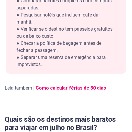
●
Comparar pacotes completos com compras
compensam?
separadas.
●
Pesquisar hotéis que incluem café da
Viagens de última hora em julho ainda
compensam?
manhã.
●
Verificar se o destino tem passeios gratuitos
Quando pode valer a pena
ou de baixo custo.
●
Checar a política de bagagem antes de
Quando não vale a pena
fechar a passagem.
●
Separar uma reserva de emergência para
Onde é baixa temporada em julho para economizar
imprevistos.
mais?
Cidades de negócios e capitais do Sudeste e
Centro-Oeste
Leia também |
Como calcular férias de 30 dias
Interior e serras menos concorridas
Destinos internacionais fora do circuito turístico
Quais são os destinos mais baratos
principal
para viajar em julho no Brasil?