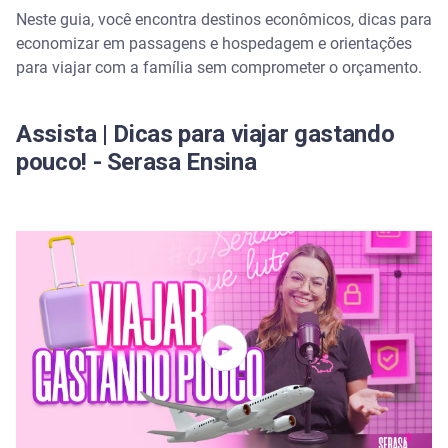
Seja flexível com as datas
Neste guia, você encontra destinos econômicos, dicas para
economizar em passagens e hospedagem e orientações
Prefira destinos menos óbvios
para viajar com a família sem comprometer o orçamento.
Separe uma reserva para a viagem
Assista | Dicas para viajar gastando
Checklist para planejar sua viagem barata em julho
pouco! - Serasa Ensina
Quais são os destinos mais baratos para viajar em
julho no Brasil?
Rio de Janeiro
Brasília
Curitiba
Belo Horizonte