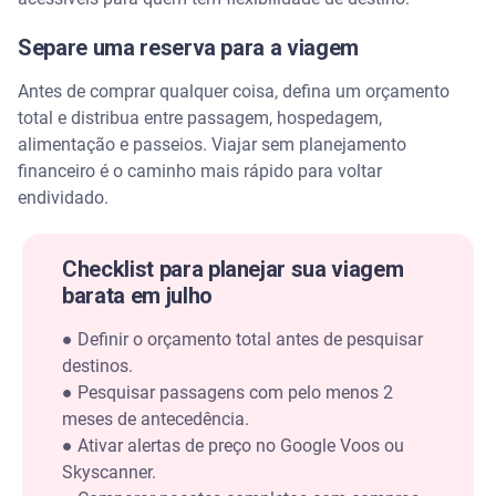
Bogotá
Separe uma reserva para a viagem
Bogotá
Antes de comprar qualquer coisa, defina um orçamento
total e distribua entre passagem, hospedagem,
Como viajar barato em julho com crianças?
alimentação e passeios. Viajar sem planejamento
financeiro é o caminho mais rápido para voltar
Busque hotéis com política de criança grátis
endividado.
Verifique as políticas de gratuidade em passagens
Checklist para planejar sua viagem
barata em julho
Prefira destinos com passeios gratuitos ou baratos
●
Definir o orçamento total antes de pesquisar
Procure pacotes com traslado e café da manhã
destinos.
incluídos
●
Pesquisar passagens com pelo menos 2
meses de antecedência.
Compre com bastante antecedência
●
Ativar alertas de preço no Google Voos ou
Skyscanner.
Viagens de última hora em julho ainda