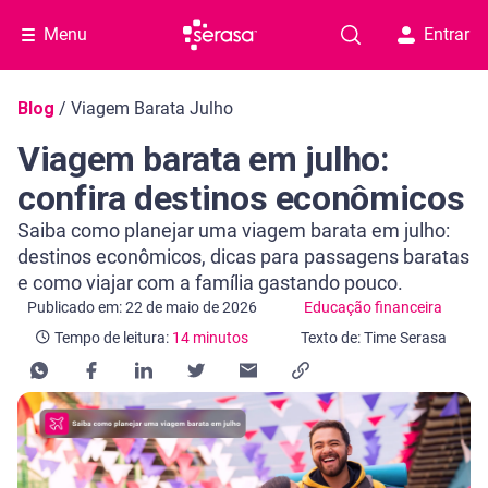
Menu
Entrar
Navegação do blog
Blog
/
Viagem Barata Julho
Viagem barata em julho:
confira destinos econômicos
Saiba como planejar uma viagem barata em julho:
destinos econômicos, dicas para passagens baratas
e como viajar com a família gastando pouco.
Categoria Educação financeira
Tempo de leitura: 14 minutos
Publicado em: 22 de maio de 2026
Educação financeira
Tempo de leitura:
14 minutos
Texto de: Time Serasa