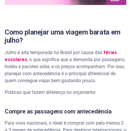
Campo Grande e Vitória
Onde viajar barato no Nordeste em julho?
Como planejar uma viagem barata em
Fortaleza
julho?
Natal
Julho é alta temporada no Brasil por causa das
férias
escolares
, o que significa que a demanda por passagens,
Recife
hotéis e pacotes sobe, e os preços acompanham. Por isso,
planejar com antecedência é o principal diferencial de
Maceió
quem consegue viajar bem gastando pouco.
Porto de Galinhas
Práticas que fazem diferença no orçamento:
Como encontrar passagens aéreas mais baratas
para julho?
Compre as passagens com antecedência
Use ferramentas de busca
Para voos nacionais, o ideal é comprar com pelo menos 2
a 3 meses de antecedência. Para destinos internacionais, o