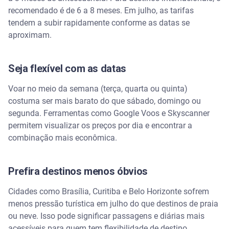
Escolha bem os dias para voar
recomendado é de 6 a 8 meses. Em julho, as tarifas
tendem a subir rapidamente conforme as datas se
aproximam.
Compre com antecedência
Ative alertas de preço
Seja flexível com as datas
Atenção à bagagem
Voar no meio da semana (terça, quarta ou quinta)
costuma ser mais barato do que sábado, domingo ou
Checklist para economizar em passagens e
segunda. Ferramentas como Google Voos e Skyscanner
hospedagem
permitem visualizar os preços por dia e encontrar a
combinação mais econômica.
Viagem internacional barata em julho vale a pena?
Buenos Aires
Prefira destinos menos óbvios
Cidades como Brasília, Curitiba e Belo Horizonte sofrem
Santiago
menos pressão turística em julho do que destinos de praia
ou neve. Isso pode significar passagens e diárias mais
La Paz
acessíveis para quem tem flexibilidade de destino.