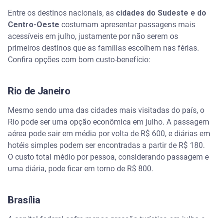
Por que esses destinos são mais baratos em julho?
Entre os destinos nacionais, as
cidades do Sudeste e do
Centro-Oeste
costumam apresentar passagens mais
Planeje suas finanças antes de viajar
acessíveis em julho, justamente por não serem os
primeiros destinos que as famílias escolhem nas férias.
Perguntas frequentes sobre viagem barata em julho
Confira opções com bom custo-benefício:
Qual o destino mais barato no Brasil para julho?
Rio de Janeiro
Como encontrar passagens baratas para as férias
de julho?
Mesmo sendo uma das cidades mais visitadas do país, o
Rio pode ser uma opção econômica em julho. A passagem
É mais barato viajar para o Chile ou Argentina em
aérea pode sair em média por volta de R$ 600, e diárias em
julho?
hotéis simples podem ser encontradas a partir de R$ 180.
O custo total médio por pessoa, considerando passagem e
Qual a diferença entre desejo e meta financeira?
uma diária, pode ficar em torno de R$ 800.
Onde é baixa temporada em julho?
Brasília