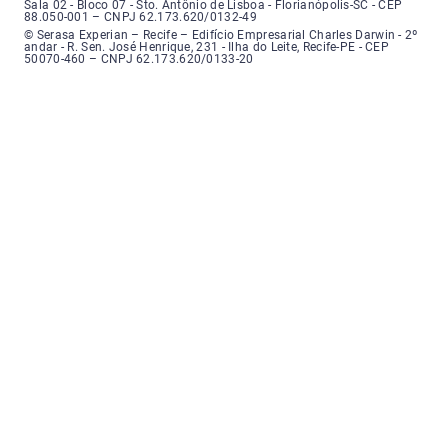
Sala 02 - Bloco 07 - Sto. Antônio de Lisboa - Florianópolis-SC - CEP
88.050-001 – CNPJ 62.173.620/0132-49
Serasa Experian - Recife, Endereço: Edifício Empresarial Charles Darwin,
© Serasa Experian – Recife – Edifício Empresarial Charles Darwin - 2º
andar - R. Sen. José Henrique, 231 - Ilha do Leite, Recife-PE - CEP
50070-460 – CNPJ 62.173.620/0133-20