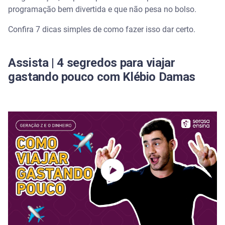
2. Aproveite atividades gratuitas ou com preços
programação bem divertida e que não pesa no bolso.
acessíveis
Confira 7 dicas simples de como fazer isso dar certo.
3. Monte um cronograma de atividades
Assista | 4 segredos para viajar
4. Faça programas em casa
gastando pouco com Klébio Damas
5. Confira as promoções específicas das férias
escolares
6. Faça um piquenique
7. Participe de atividades esportivas
Conheça o guia de férias escolares para
economizar em família