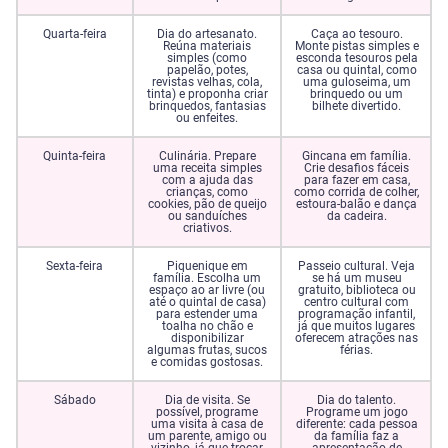
Quarta-feira
Dia do artesanato.
Caça ao tesouro.
Reúna materiais
Monte pistas simples e
simples (como
esconda tesouros pela
papelão, potes,
casa ou quintal, como
revistas velhas, cola,
uma guloseima, um
tinta) e proponha criar
brinquedo ou um
brinquedos, fantasias
bilhete divertido.
ou enfeites.
Quinta-feira
Culinária. Prepare
Gincana em família.
uma receita simples
Crie desafios fáceis
com a ajuda das
para fazer em casa,
crianças, como
como corrida de colher,
cookies, pão de queijo
estoura-balão e dança
ou sanduíches
da cadeira.
criativos.
Sexta-feira
Piquenique em
Passeio cultural. Veja
família. Escolha um
se há um museu
espaço ao ar livre (ou
gratuito, biblioteca ou
até o quintal de casa)
centro cultural com
para estender uma
programação infantil,
toalha no chão e
já que muitos lugares
disponibilizar
oferecem atrações nas
algumas frutas, sucos
férias.
e comidas gostosas.
Sábado
Dia de visita. Se
Dia do talento.
possível, programe
Programe um jogo
uma visita à casa de
diferente: cada pessoa
um parente, amigo ou
da família faz a