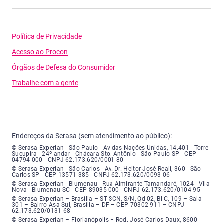
Política de Privacidade
Acesso ao Procon
Órgãos de Defesa do Consumidor
Trabalhe com a gente
Endereços da Serasa (sem atendimento ao público):
Serasa Experian - São Paulo - Endereço: Avenida das Nações Unidas, núme
© Serasa Experian - São Paulo - Av das Nações Unidas, 14.401 - Torre
Sucupira - 24º andar - Chácara Sto. Antônio - São Paulo-SP - CEP
04794-000 - CNPJ 62.173.620/0001-80
Serasa Experian - São Carlos - Endereço: Avenida Doutor Heitor José Real
© Serasa Experian - São Carlos - Av. Dr. Heitor José Reali, 360 - São
Carlos-SP - CEP 13571-385 - CNPJ 62.173.620/0093-06
Serasa Experian - Blumenau - Endereço: Rua Almirante Tamandaré, número
© Serasa Experian - Blumenau - Rua Almirante Tamandaré, 1024 - Vila
Nova - Blumenau-SC - CEP 89035-000 - CNPJ 62.173.620/0104-95
Serasa Experian - Brasília, Endereço: Setor Comercial Norte, sem número, e
© Serasa Experian – Brasília – ST SCN, S/N, Qd 02, Bl C, 109 – Sala
301 – Bairro Asa Sul, Brasília – DF – CEP 70302-911 – CNPJ
62.173.620/0131-68
Serasa Experian - Florianópolis, Endereço: Rodovia José Carlos, número 8
© Serasa Experian – Florianópolis – Rod. José Carlos Daux, 8600 -