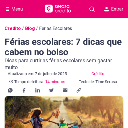
Menu
Entrar
Navegação do blog
Credito
/
Blog
/
Ferias Escolares
Férias escolares: 7 dicas que
cabem no bolso
Dicas para curtir as férias escolares sem gastar
muito
Categoria Crédito
Tempo de leitura: 14 minutos
Atualizado em: 7 de julho de 2025
Crédito
Tempo de leitura:
14 minutos
Texto de: Time Serasa