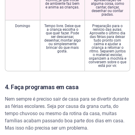
vizinho, já que trocar
apresentação de
de ambiente faz bem
alguma coisa, como
e anima as crianças.
cantar, dançar,
desenhar ou contar
piadas.
Domingo
Tempo livre. Deixe que
Preparação para o
a criança escolha o
reinício das aulas.
que quer fazer. Pode
Aproveite o último dia
ser descansar,
das férias para deixar
desenhar, montar algo
tudo pronto com
ou simplesmente
calma e ajudar a
brincar do que mais
criança a retomar o
gosta.
ritmo. Separem juntos
o material escolar,
organizem a mochila e
conversem sobre o que
está por vir.
4. Faça programas em casa
Nem sempre é preciso sair de casa para se divertir durante
as férias escolares. Seja por causa da grana curta, do
tempo chuvoso ou mesmo da rotina da casa, muitas
famílias acabam passando boa parte dos dias em casa.
Mas isso não precisa ser um problema.