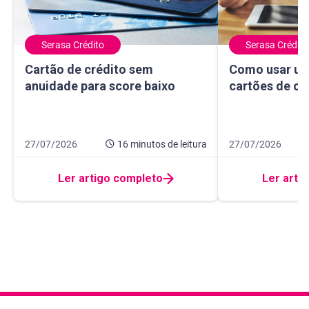
Serasa Crédito
Serasa Crédito
Cartão de crédito sem anuidade para score baixo
Como usar um ma
Cartão de crédito sem
Como usar um
anuidade para score baixo
cartões de cr
Data de publicação 27 de julho de 2026
16 minutos de leitura
Data de publicação
10 minutos de leit
27/07/2026
16 minutos
de leitura
27/07/2026
Ler artigo completo
Ler arti