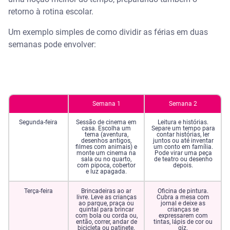
retorno à rotina escolar.
Um exemplo simples de como dividir as férias em duas
semanas pode envolver:
Semana 1
Semana 2
Segunda-feira
Sessão de cinema em
Leitura e histórias.
casa. Escolha um
Separe um tempo para
tema (aventura,
contar histórias, ler
desenhos antigos,
juntos ou até inventar
filmes com animais) e
um conto em família.
monte um cinema na
Pode virar uma peça
sala ou no quarto,
de teatro ou desenho
com pipoca, cobertor
depois.
e luz apagada.
Terça-feira
Brincadeiras ao ar
Oficina de pintura.
livre. Leve as crianças
Cubra a mesa com
ao parque, praça ou
jornal e deixe as
quintal para brincar
crianças se
com bola ou corda ou,
expressarem com
então, correr, andar de
tintas, lápis de cor ou
bicicleta ou patinete.
giz.