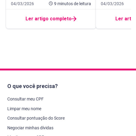
Data de publicação 4 de março de 2026
9 minutos de leitura
Data de publicaçã
7 minutos de leitur
04/03/2026
9 minutos
de leitura
04/03/2026
Ler artigo completo
Ler arti
O que você precisa?
Consultar meu CPF
Limpar meu nome
Consultar pontuação do Score
Negociar minhas dívidas