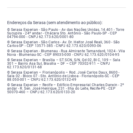
Endereços da Serasa (sem atendimento ao público):
Serasa Experian - São Paulo - Endereço: Avenida das Nações Unidas, núme
© Serasa Experian - São Paulo - Av das Nações Unidas, 14.401 - Torre
Sucupira - 24º andar - Chácara Sto. Antônio - São Paulo-SP - CEP
04794-000 - CNPJ 62.173.620/0001-80
Serasa Experian - São Carlos - Endereço: Avenida Doutor Heitor José Real
© Serasa Experian - São Carlos - Av. Dr. Heitor José Reali, 360 - São
Carlos-SP - CEP 13571-385 - CNPJ 62.173.620/0093-06
Serasa Experian - Blumenau - Endereço: Rua Almirante Tamandaré, número
© Serasa Experian - Blumenau - Rua Almirante Tamandaré, 1024 - Vila
Nova - Blumenau-SC - CEP 89035-000 - CNPJ 62.173.620/0104-95
Serasa Experian - Brasília, Endereço: Setor Comercial Norte, sem número, e
© Serasa Experian – Brasília – ST SCN, S/N, Qd 02, Bl C, 109 – Sala
301 – Bairro Asa Sul, Brasília – DF – CEP 70302-911 – CNPJ
62.173.620/0131-68
Serasa Experian - Florianópolis, Endereço: Rodovia José Carlos, número 8
© Serasa Experian – Florianópolis – Rod. José Carlos Daux, 8600 -
Sala 02 - Bloco 07 - Sto. Antônio de Lisboa - Florianópolis-SC - CEP
88.050-001 – CNPJ 62.173.620/0132-49
Serasa Experian - Recife, Endereço: Edifício Empresarial Charles Darwin,
© Serasa Experian – Recife – Edifício Empresarial Charles Darwin - 2º
andar - R. Sen. José Henrique, 231 - Ilha do Leite, Recife-PE - CEP
50070-460 – CNPJ 62.173.620/0133-20