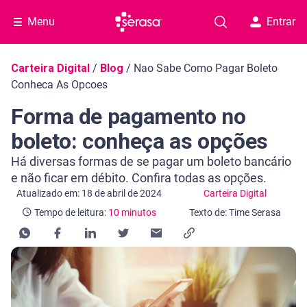
Menu
Entrar
Navegação do blog
Carteira Digital
/
Blog
/
Nao Sabe Como Pagar Boleto
Conheca As Opcoes
Forma de pagamento no
boleto: conheça as opções
Há diversas formas de se pagar um boleto bancário
e não ficar em débito. Confira todas as opções.
Categoria Carteira Digital
Tempo de leitura: 10 minutos
Atualizado em: 18 de abril de 2024
Carteira Digital
Tempo de leitura:
10 minutos
Texto de: Time Serasa