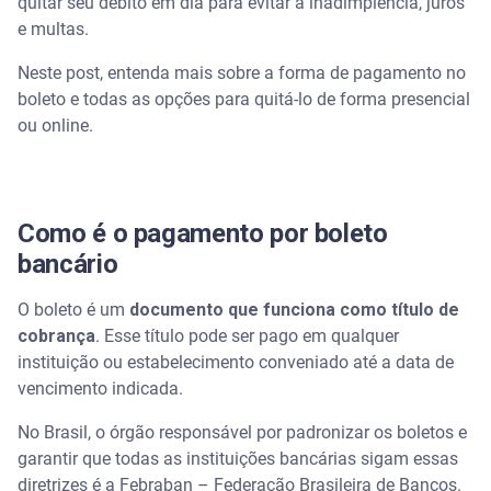
Tipos de boleto bancário
quitar seu débito em dia para evitar a inadimplência, juros
e multas.
Seis maneiras de pagar um boleto
Neste post, entenda mais sobre a forma de pagamento no
boleto e todas as opções para quitá-lo de forma presencial
Internet banking
ou online.
Aplicativo do banco
Casa lotérica
Como é o pagamento por boleto
bancário
Caixa eletrônico
O boleto é um
documento que funciona como título de
Teleatendimento
cobrança
. Esse título pode ser pago em qualquer
instituição ou estabelecimento conveniado até a data de
Carteira Digital Serasa
vencimento indicada.
Pague boletos online com a Carteira Digital Serasa
No Brasil, o órgão responsável por padronizar os boletos e
garantir que todas as instituições bancárias sigam essas
diretrizes é a Febraban – Federação Brasileira de Bancos.