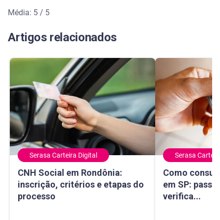
Média: 5 / 5
Média de avaliação: 5 de 5
Artigos relacionados
Serasa Carteira Digital
Serasa Carteira
CNH Social em Rondônia: inscrição, critérios e etapas do 
Como consultar 
CNH Social em Rondônia:
Como consult
inscrição, critérios e etapas do
em SP: passo 
processo
verifica...