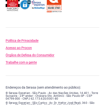
Política de Privacidade
Acesso ao Procon
Órgãos de Defesa do Consumidor
Trabalhe com a gente
Endereços da Serasa (sem atendimento ao público):
Serasa Experian - São Paulo - Endereço: Avenida das Nações Unidas, núme
© Serasa Experian - São Paulo - Av das Nações Unidas, 14.401 - Torre
Sucupira - 24º andar - Chácara Sto. Antônio - São Paulo-SP - CEP
04794-000 - CNPJ 62.173.620/0001-80
Serasa Experian - São Carlos - Endereço: Avenida Doutor Heitor José Real
© Serasa Experian - São Carlos - Av. Dr. Heitor José Reali, 360 - São