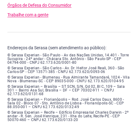
Órgãos de Defesa do Consumidor
Trabalhe com a gente
Endereços da Serasa (sem atendimento ao público):
Serasa Experian - São Paulo - Endereço: Avenida das Nações Unidas, núme
© Serasa Experian - São Paulo - Av das Nações Unidas, 14.401 - Torre
Sucupira - 24º andar - Chácara Sto. Antônio - São Paulo-SP - CEP
04794-000 - CNPJ 62.173.620/0001-80
Serasa Experian - São Carlos - Endereço: Avenida Doutor Heitor José Real
© Serasa Experian - São Carlos - Av. Dr. Heitor José Reali, 360 - São
Carlos-SP - CEP 13571-385 - CNPJ 62.173.620/0093-06
Serasa Experian - Blumenau - Endereço: Rua Almirante Tamandaré, número
© Serasa Experian - Blumenau - Rua Almirante Tamandaré, 1024 - Vila
Nova - Blumenau-SC - CEP 89035-000 - CNPJ 62.173.620/0104-95
Serasa Experian - Brasília, Endereço: Setor Comercial Norte, sem número, e
© Serasa Experian – Brasília – ST SCN, S/N, Qd 02, Bl C, 109 – Sala
301 – Bairro Asa Sul, Brasília – DF – CEP 70302-911 – CNPJ
62.173.620/0131-68
Serasa Experian - Florianópolis, Endereço: Rodovia José Carlos, número 8
© Serasa Experian – Florianópolis – Rod. José Carlos Daux, 8600 -
Sala 02 - Bloco 07 - Sto. Antônio de Lisboa - Florianópolis-SC - CEP
88.050-001 – CNPJ 62.173.620/0132-49
Serasa Experian - Recife, Endereço: Edifício Empresarial Charles Darwin,
© Serasa Experian – Recife – Edifício Empresarial Charles Darwin - 2º
andar - R. Sen. José Henrique, 231 - Ilha do Leite, Recife-PE - CEP
50070-460 – CNPJ 62.173.620/0133-20