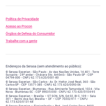
Política de Privacidade
Acesso ao Procon
Órgãos de Defesa do Consumidor
Trabalhe com a gente
Endereços da Serasa (sem atendimento ao público):
Serasa Experian - São Paulo - Endereço: Avenida das Nações Unidas, núme
© Serasa Experian - São Paulo - Av das Nações Unidas, 14.401 - Torre
Sucupira - 24º andar - Chácara Sto. Antônio - São Paulo-SP - CEP
04794-000 - CNPJ 62.173.620/0001-80
Serasa Experian - São Carlos - Endereço: Avenida Doutor Heitor José Real
© Serasa Experian - São Carlos - Av. Dr. Heitor José Reali, 360 - São
Carlos-SP - CEP 13571-385 - CNPJ 62.173.620/0093-06
Serasa Experian - Blumenau - Endereço: Rua Almirante Tamandaré, número
© Serasa Experian - Blumenau - Rua Almirante Tamandaré, 1024 - Vila
Nova - Blumenau-SC - CEP 89035-000 - CNPJ 62.173.620/0104-95
Serasa Experian - Brasília, Endereço: Setor Comercial Norte, sem número, e
© Serasa Experian – Brasília – ST SCN, S/N, Qd 02, Bl C, 109 – Sala
301 – Bairro Asa Sul, Brasília – DF – CEP 70302-911 – CNPJ
62.173.620/0131-68
Serasa Experian - Florianópolis, Endereço: Rodovia José Carlos, número 8
© Serasa Experian – Florianópolis – Rod. José Carlos Daux, 8600 -