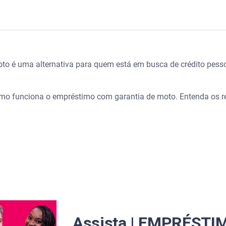
RANTIA vale a pena? O que é, COMO funciona e dicas EXCLUS
o é uma alternativa para quem está em busca de crédito pessoa
antia de moto
 garantia de moto
omo funciona o empréstimo com garantia de moto. Entenda os req
timo com garantia de moto
om garantia de moto?
timo com garantia de moto?
 contratar o empréstimo com garantia?
ável: dicas práticas
Assista | EMPRÉST