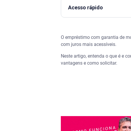
Acesso rápido
Assista | EMPRÉSTIMO COM GA
O empréstimo com garantia de mot
O que é o empréstimo com gar
com juros mais acessíveis.
Vantagens do empréstimo com
Neste artigo, entenda o que é e c
vantagens e como solicitar.
Regras para conseguir emprés
Qual banco faz empréstimo c
Vale a pena contratar emprés
O que acontece com a moto ao
Como aderir ao crédito respons