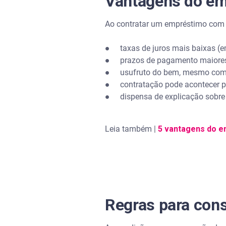
Vantagens do em
Ao contratar um empréstimo com g
● taxas de juros mais baixas (e
● prazos de pagamento maiores
● usufruto do bem, mesmo com 
● contratação pode acontecer pel
● dispensa de explicação sobre 
Leia também |
5 vantagens do e
Regras para con