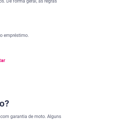
s. De forma geral, as regras
do empréstimo.
tar
to?
 com garantia de moto. Alguns