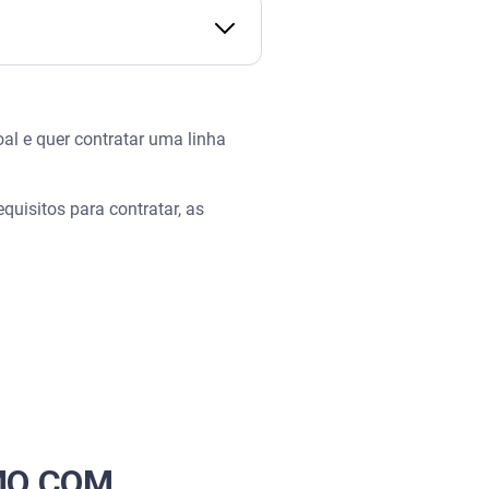
IVAS - Serasa Ensina
l e quer contratar uma linha
uisitos para contratar, as
IMO COM