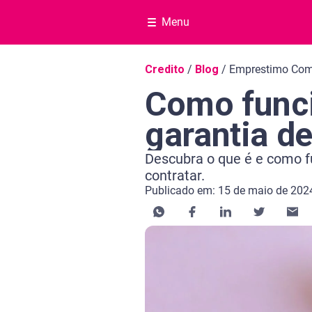
Menu
Navegação do blog
Credito
/
Blog
/
Emprestimo Com
Como func
garantia d
Descubra o que é e como f
contratar.
Publicado em: 15 de maio de 202
Categoria Crédito
Tempo de leitura: 3 minutos