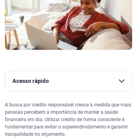
Acesso rápido
O que é crédito responsável?
A busca por crédito responsável cresce à medida que mais
pessoas percebem a importância de manter a saúde
Como usar o crédito de forma responsável e
consciente?
financeira em dia. Utilizar crédito de forma consciente é
fundamental para evitar o superendividamento e garantir
Quais são os tipos de crédito disponíveis no
tranquilidade no orçamento.