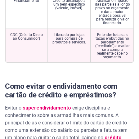
Financiamento
Crédito destinado a
Analisar o impacto
um bem específico
das parcelas a longo
(veículo, imóvel).
prazo no orçamento
e dar a maior
entrada possível
para reduzir o valor
financiado.
CDC (Crédito Direto
Liberado por lojas
Entender todas as
ao Consumidor)
para compra de
taxas embutidas no
produtos e serviços.
parcelamento
("crediário") e avaliar
se a compra
realmente cabe no
orçamento.
Como evitar o endividamento com
cartão de crédito e empréstimos?
Evitar o
superendividamento
exige disciplina e
conhecimento sobre as armadilhas mais comuns. A
principal delas é considerar o limite do cartão de crédito
como uma extensão do salário ou parcelar a fatura sem
um plano para quitar o saldo total, caindo no
crédito