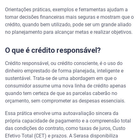
mercado?
Orientações práticas, exemplos e ferramentas ajudam a
Como evitar o endividamento com cartão de crédito
tomar decisões financeiras mais seguras e mostram que o
e empréstimos?
crédito, quando bem utilizado, pode ser um grande aliado
no planejamento para alcançar metas e realizar objetivos.
Exemplo prático: a compra de um eletrodoméstico
O que é crédito responsável?
Assista | Como organizar as finanças e como usar
crédito em 2026 – Serasa Ensina
Crédito responsável, ou crédito consciente, é o uso do
dinheiro emprestado de forma planejada, inteligente e
Como usar o Serasa Crédito para tomar decisões
responsáveis?
sustentável. Trata-se de uma abordagem em que o
consumidor assume uma nova linha de crédito apenas
Acesse o Serasa Crédito: entre no site ou no
quando tem certeza de que as parcelas caberão no
aplicativo da Serasa com CPF e senha.
orçamento, sem comprometer as despesas essenciais.
Essa prática envolve uma autoavaliação sincera da
Informe os dados: preencha as informações
solicitadas para que a plataforma busque ofertas
própria capacidade de pagamento e a compreensão total
para o seu perfil.
das condições do contrato, como taxas de juros, Custo
Efetivo Total (CET) e prazos. A Serasa disponibiliza
Compare as ofertas: analise as opções de crédito