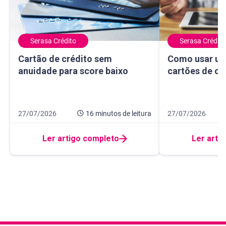
Serasa Crédito
Serasa Crédito
Cartão de crédito sem anuidade para score baixo
Como usar um ma
Cartão de crédito sem
Como usar um
anuidade para score baixo
cartões de cr
Data de publicação 27 de julho de 2026
16 minutos de leitura
Data de publicação
10 minutos de leit
27/07/2026
16 minutos
de leitura
27/07/2026
Ler artigo completo
Ler arti