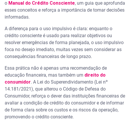
o
Manual do Crédito Consciente
, um guia que aprofunda
disponíveis. A plataforma apresenta detalhes como
taxas de juros, valores de parcela e o CET de cada
esses conceitos e reforça a importância de tomar decisões
oferta. A análise de crédito é feita pelas empresas
informadas.
parceiras.
A diferença para o uso impulsivo é clara: enquanto o
Simule e contrate: após escolher a opção mais
crédito consciente é usado para realizar objetivos ou
vantajosa, basta seguir com a solicitação
diretamente com a empresa parceira.
resolver emergências de forma planejada, o uso impulsivo
foca no desejo imediato, muitas vezes sem considerar as
Acompanhe a aprovação: o processo de análise e
consequências financeiras de longo prazo.
os prazos de aprovação são definidos pela
empresa parceira, e a comunicação geralmente
Essa prática não é apenas uma recomendação de
ocorre por e-mail ou pelo aplicativo da instituição
financeira.
educação financeira, mas também um
direito do
consumidor
. A Lei do Superendividamento (Lei nº
Planeje a liquidação antecipada do crédito
14.181/2021), que alterou o Código de Defesa do
Consumidor, reforça o dever das instituições financeiras de
Sem título
avaliar a condição de crédito do consumidor e de informar
de forma clara sobre os custos e os riscos da operação,
Dê o próximo passo para o crédito responsável
promovendo o crédito consciente.