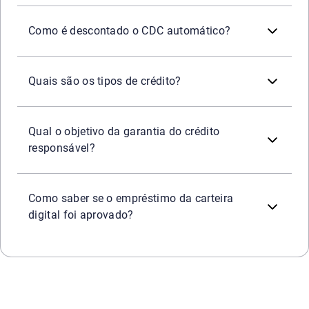
O Crédito Direto ao Consumidor (CDC), quando contratad
Como é descontado o CDC automático?
Os tipos mais comuns são o cartão de crédito (para compr
Quais são os tipos de crédito?
A garantia (como um imóvel ou veículo) serve para reduzi
Qual o objetivo da garantia do crédito
responsável?
A instituição financeira parceira, após realizar a análi
Como saber se o empréstimo da carteira
digital foi aprovado?