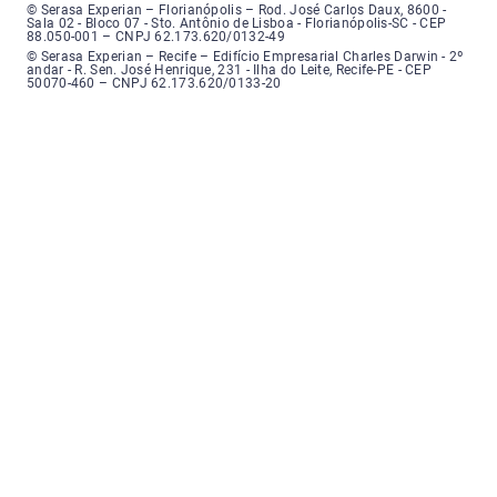
Serasa Experian - Florianópolis, Endereço: Rodovia José Carlos, número 8
© Serasa Experian – Florianópolis – Rod. José Carlos Daux, 8600 -
Sala 02 - Bloco 07 - Sto. Antônio de Lisboa - Florianópolis-SC - CEP
88.050-001 – CNPJ 62.173.620/0132-49
Serasa Experian - Recife, Endereço: Edifício Empresarial Charles Darwin,
© Serasa Experian – Recife – Edifício Empresarial Charles Darwin - 2º
andar - R. Sen. José Henrique, 231 - Ilha do Leite, Recife-PE - CEP
50070-460 – CNPJ 62.173.620/0133-20