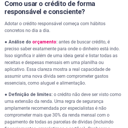
Perguntas frequentes sobre crédito responsável
Como usar o crédito de forma
responsável e consciente?
O que é crédito responsável?
Adotar o crédito responsável começa com hábitos
Como usar o crédito de forma responsável?
concretos no dia a dia.
●
Análise do
orçamento
:
antes de buscar crédito, é
Como é descontado o CDC automático?
preciso saber exatamente para onde o dinheiro está indo.
Isso significa ir além de uma ideia geral e listar todas as
Quais são os tipos de crédito?
receitas e despesas mensais em uma planilha ou
aplicativo. Essa clareza mostra a real capacidade de
Qual o objetivo da garantia do crédito responsável?
assumir uma nova dívida sem comprometer gastos
essenciais, como aluguel e alimentação.
Como saber se o empréstimo da carteira digital foi
aprovado?
●
Definição de limites:
o crédito não deve ser visto como
uma extensão da renda. Uma regra de segurança
amplamente recomendada por especialistas é não
comprometer mais que 30% da renda mensal com o
pagamento de todas as parcelas de dívidas (incluindo