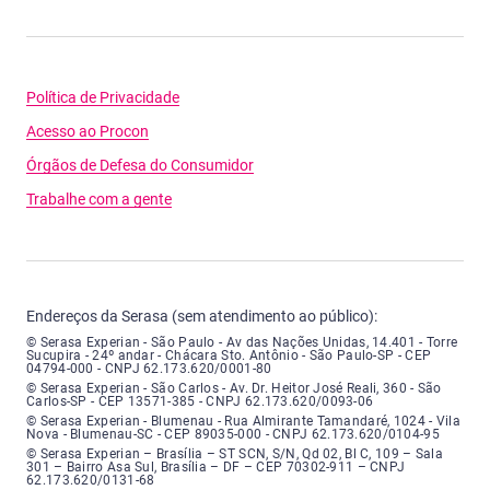
Política de Privacidade
Acesso ao Procon
Órgãos de Defesa do Consumidor
Trabalhe com a gente
Endereços da Serasa (sem atendimento ao público):
Serasa Experian - São Paulo - Endereço: Avenida das Nações Unidas, núme
© Serasa Experian - São Paulo - Av das Nações Unidas, 14.401 - Torre
Sucupira - 24º andar - Chácara Sto. Antônio - São Paulo-SP - CEP
04794-000 - CNPJ 62.173.620/0001-80
Serasa Experian - São Carlos - Endereço: Avenida Doutor Heitor José Real
© Serasa Experian - São Carlos - Av. Dr. Heitor José Reali, 360 - São
Carlos-SP - CEP 13571-385 - CNPJ 62.173.620/0093-06
Serasa Experian - Blumenau - Endereço: Rua Almirante Tamandaré, número
© Serasa Experian - Blumenau - Rua Almirante Tamandaré, 1024 - Vila
Nova - Blumenau-SC - CEP 89035-000 - CNPJ 62.173.620/0104-95
Serasa Experian - Brasília, Endereço: Setor Comercial Norte, sem número, e
© Serasa Experian – Brasília – ST SCN, S/N, Qd 02, Bl C, 109 – Sala
301 – Bairro Asa Sul, Brasília – DF – CEP 70302-911 – CNPJ
62.173.620/0131-68