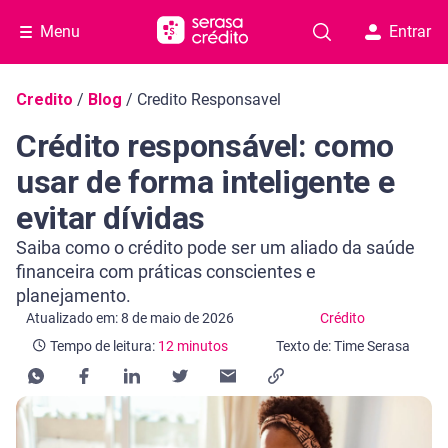
Menu
Entrar
Navegação do blog
Credito
/
Blog
/
Credito Responsavel
Crédito responsável: como
usar de forma inteligente e
evitar dívidas
Saiba como o crédito pode ser um aliado da saúde
financeira com práticas conscientes e
planejamento.
Categoria Crédito
Tempo de leitura: 12 minutos
Atualizado em: 8 de maio de 2026
Crédito
Tempo de leitura:
12 minutos
Texto de: Time Serasa