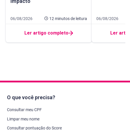
impacto
Data de publicação 6 de agosto de 2026
12 minutos de leitura
Data de publicaçã
8 minutos de leitur
06/08/2026
12 minutos
de leitura
06/08/2026
Ler artigo completo
Ler arti
O que você precisa?
Consultar meu CPF
Limpar meu nome
Consultar pontuação do Score