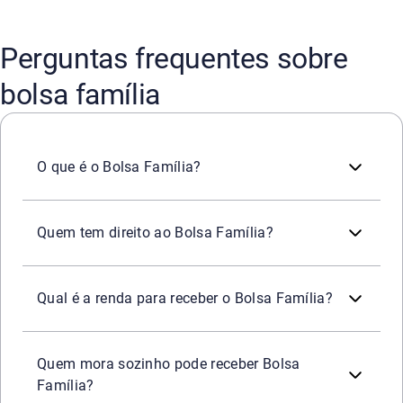
Perguntas frequentes sobre
bolsa família
O Bolsa Família é um programa do Governo Federal que tr
O que é o Bolsa Família?
Têm direito ao Bolsa Família famílias inscritas no CadÚ
Quem tem direito ao Bolsa Família?
A renda familiar é calculada pela soma de todos os rendi
Qual é a renda para receber o Bolsa Família?
Sim. Pessoas que moram sozinhas também podem receber o
Quem mora sozinho pode receber Bolsa
Família?