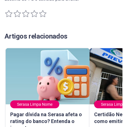
Artigos relacionados
Serasa Limpa Nome
Serasa Limpa
Pagar dívida na Serasa afeta o rating do banco? Entenda 
Certidão Negativ
Pagar dívida na Serasa afeta o
Certidão Nega
rating do banco? Entenda o
como emitir e