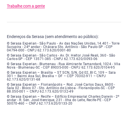
Trabalhe com a gente
Endereços da Serasa (sem atendimento ao público):
Serasa Experian - São Paulo - Endereço: Avenida das Nações Unidas, núme
© Serasa Experian - São Paulo - Av das Nações Unidas, 14.401 - Torre
Sucupira - 24º andar - Chácara Sto. Antônio - São Paulo-SP - CEP
04794-000 - CNPJ 62.173.620/0001-80
Serasa Experian - São Carlos - Endereço: Avenida Doutor Heitor José Real
© Serasa Experian - São Carlos - Av. Dr. Heitor José Reali, 360 - São
Carlos-SP - CEP 13571-385 - CNPJ 62.173.620/0093-06
Serasa Experian - Blumenau - Endereço: Rua Almirante Tamandaré, número
© Serasa Experian - Blumenau - Rua Almirante Tamandaré, 1024 - Vila
Nova - Blumenau-SC - CEP 89035-000 - CNPJ 62.173.620/0104-95
Serasa Experian - Brasília, Endereço: Setor Comercial Norte, sem número, e
© Serasa Experian – Brasília – ST SCN, S/N, Qd 02, Bl C, 109 – Sala
301 – Bairro Asa Sul, Brasília – DF – CEP 70302-911 – CNPJ
62.173.620/0131-68
Serasa Experian - Florianópolis, Endereço: Rodovia José Carlos, número 8
© Serasa Experian – Florianópolis – Rod. José Carlos Daux, 8600 -
Sala 02 - Bloco 07 - Sto. Antônio de Lisboa - Florianópolis-SC - CEP
88.050-001 – CNPJ 62.173.620/0132-49
Serasa Experian - Recife, Endereço: Edifício Empresarial Charles Darwin,
© Serasa Experian – Recife – Edifício Empresarial Charles Darwin - 2º
andar - R. Sen. José Henrique, 231 - Ilha do Leite, Recife-PE - CEP
50070-460 – CNPJ 62.173.620/0133-20