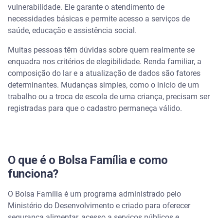
vulnerabilidade. Ele garante o atendimento de
Como fazer o cadastro no Bolsa Família?
necessidades básicas e permite acesso a serviços de
saúde, educação e assistência social.
Como consultar a situação do Bolsa Família pelo
CPF?
Muitas pessoas têm dúvidas sobre quem realmente se
enquadra nos critérios de elegibilidade. Renda familiar, a
Condições de saúde e educação do programa
composição do lar e a atualização de dados são fatores
determinantes. Mudanças simples, como o início de um
O que fazer se o cadastro for negado?
trabalho ou a troca de escola de uma criança, precisam ser
registradas para que o cadastro permaneça válido.
Direitos e deveres das famílias beneficiárias
Organize as finanças familiares
O que é o Bolsa Família e como
Organize sua vida financeira e evite imprevistos
funciona?
Perguntas frequentes sobre bolsa família
O Bolsa Família é um programa administrado pelo
Ministério do Desenvolvimento e criado para oferecer
O que é o Bolsa Família?
segurança alimentar, acesso a serviços públicos e