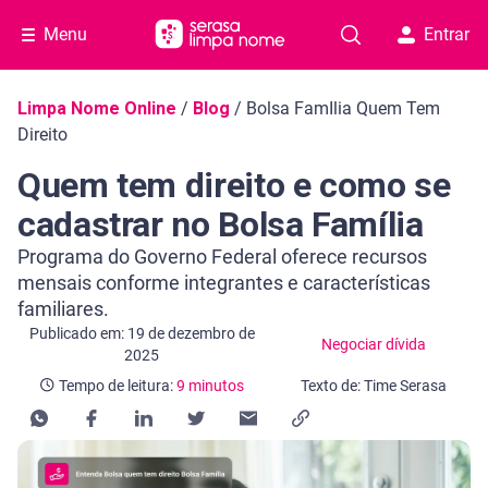
Menu
Entrar
Navegação do blog
Limpa Nome Online
/
Blog
/
Bolsa FamIlia Quem Tem
Direito
Quem tem direito e como se
cadastrar no Bolsa Família
Programa do Governo Federal oferece recursos
mensais conforme integrantes e características
familiares.
Categoria Negociar dívida
Tempo de leitura: 9 minutos
Publicado em: 19 de dezembro de
Negociar dívida
2025
Tempo de leitura:
9 minutos
Texto de: Time Serasa