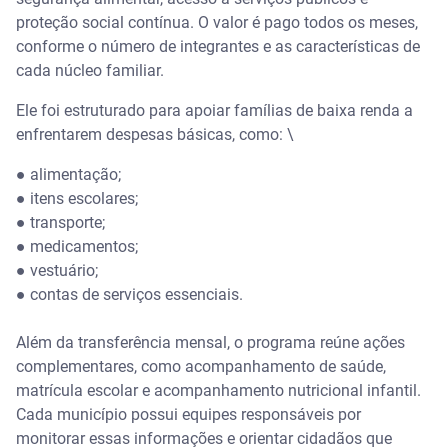
proteção social contínua. O valor é pago todos os meses,
Quem tem direito ao Bolsa Família?
conforme o número de integrantes e as características de
cada núcleo familiar.
Qual é a renda para receber o Bolsa Família?
Ele foi estruturado para apoiar famílias de baixa renda a
enfrentarem despesas básicas, como: \
Quem mora sozinho pode receber Bolsa Família?
●
alimentação;
Quais são os valores pagos pelo Bolsa Família?
●
itens escolares;
●
transporte;
Como fazer o cadastro no Bolsa Família?
●
medicamentos;
●
vestuário;
●
contas de serviços essenciais.
Além da transferência mensal, o programa reúne ações
complementares, como acompanhamento de saúde,
matrícula escolar e acompanhamento nutricional infantil.
Cada município possui equipes responsáveis por
monitorar essas informações e orientar cidadãos que