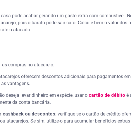
e casa pode acabar gerando um gasto extra com combustível. Nes
acarejo, pois o barato pode sair caro. Calcule bem o valor do
 até o atacado.
r as compras no atacarejo:
atacarejos oferecem descontos adicionais para pagamentos em di
r as vantagens.
não deseja levar dinheiro em espécie, usar o
cartão de débito
é 
mente da conta bancária.
m cashback ou descontos
: verifique se o cartão de crédito o
 atacarejos. Se sim, utilize-o para acumular benefícios extra