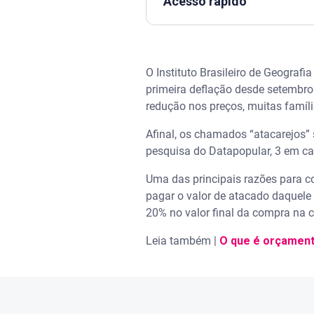
Acesso rápido
Assista | Como praticar o co
O Instituto Brasileiro de Geografi
Quando vale a pena fazer co
primeira deflação desde setembro
redução nos preços, muitas famíl
Quando não vale a pena comp
Afinal, os chamados “atacarejos”
Dicas para comprar no ataca
pesquisa do Datapopular, 3 em ca
Uma das principais razões para co
O que vale a pena comprar no
pagar o valor de atacado daquele 
20% no valor final da compra na
Leia também |
O que é orçament