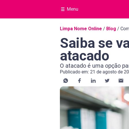
Menu
Navegação do blog
Limpa Nome Online
/
Blog
/
Com
Saiba se v
atacado
O atacado é uma opção par
Publicado em: 21 de agosto de 2
Categoria Negociar dívida
Tempo de leitura: 3 minutos