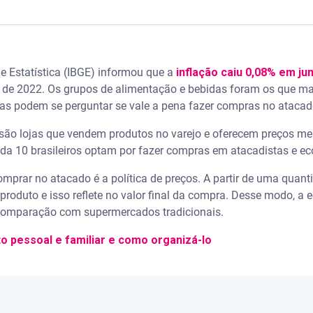
nsumo consciente?
a e Estatística (IBGE) informou que a
inflação caiu 0,08% em ju
mpras no atacado
 de 2022. Os grupos de alimentação e bebidas foram os que m
ias podem se perguntar se vale a pena fazer compras no atacad
rar no atacado
 são lojas que vendem produtos no varejo e oferecem preços m
do
da 10 brasileiros optam por fazer compras em atacadistas e 
mprar no atacado é a política de preços. A partir de uma quant
 atacado
produto e isso reflete no valor final da compra. Desse modo, a 
 comparação com supermercados tradicionais.
o pessoal e familiar e como organizá-lo