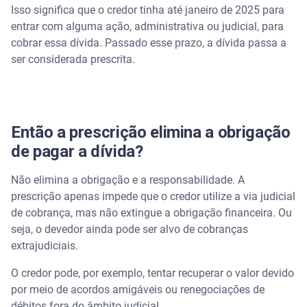
Isso significa que o credor tinha até janeiro de 2025 para
entrar com alguma ação, administrativa ou judicial, para
É possível usar a plataforma Serasa Limpa Nome
para negociar o financiamento de um veículo?
cobrar essa dívida. Passado esse prazo, a dívida passa a
ser considerada prescrita.
Como negociar dívidas veiculares na Serasa?
Regularize dívidas e pagamentos com Serasa
Limpa Nome
Então a prescrição elimina a obrigação
de pagar a dívida?
Não elimina a obrigação e a responsabilidade. A
prescrição apenas impede que o credor utilize a via judicial
de cobrança, mas não extingue a obrigação financeira. Ou
seja, o devedor ainda pode ser alvo de cobranças
extrajudiciais.
O credor pode, por exemplo, tentar recuperar o valor devido
por meio de acordos amigáveis ou renegociações de
débitos fora do âmbito judicial.