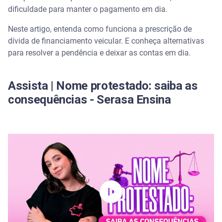
dívida?
dificuldade para manter o pagamento em dia.
O que é a prescrição de dívida em financiamentos
Neste artigo, entenda como funciona a prescrição de
de veículos?
dívida de financiamento veicular. E conheça alternativas
para resolver a pendência e deixar as contas em dia.
Como a prescrição se aplica aos financiamentos
veiculares? Quais as consequências?
Assista | Nome protestado: saiba as
Busca e apreensão do veículo podem ocorrer
consequências - Serasa Ensina
somente antes da prescrição da dívida do
financiamento?
Como fica a dívida após a apreensão?
O que acontece se o banco não localizar o veículo?
Quais são os riscos para o devedor?
Quais fatores podem influenciar o prazo de
prescrição?