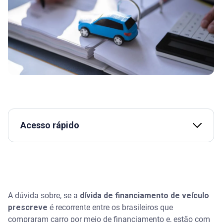
Acesso rápido
Assista | Nome protestado: saiba as consequências
- Serasa Ensina
Quando prescreve a dívida de financiamento de
veículo? Qual o prazo legal de prescrição?
A dúvida sobre, se a
dívida de financiamento de veículo
prescreve
é recorrente entre os brasileiros que
Então a prescrição elimina a obrigação de pagar a
compraram carro por meio de financiamento e, estão com