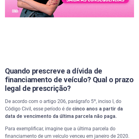
Exceções à prescrição
O que acontece com o veículo após a prescrição da
dívida?
O que fazer para regularizar o veículo após a
prescrição da dívida de financiamento?
Quais são os direitos do consumidor em caso de
Quando prescreve a dívida de
dívida prescrita?
financiamento de veículo? Qual o prazo
É possível renegociar uma dívida prescrita?
legal de prescrição?
Alternativas para regularizar a dívida de
De acordo com o artigo 206, parágrafo 5º, inciso I, do
financiamento de veículo
Código Civil, esse período é de
cinco anos a partir da
data de vencimento da última parcela não paga.
Renegociação com o credor
Para exemplificar, imagine que a última parcela do
financiamento de um veículo venceu em janeiro de 2020.
É possível vender o veículo para quitar a dívida?