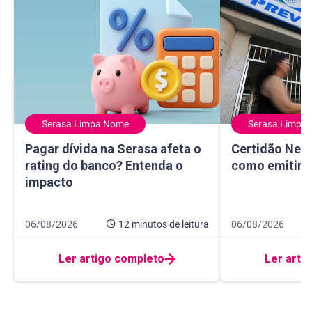
Serasa Limpa Nome
Serasa Limpa
Pagar dívida na Serasa afeta o rating do banco? Entenda 
Certidão Negativ
Pagar dívida na Serasa afeta o
Certidão Nega
rating do banco? Entenda o
como emitir e
impacto
Data de publicação 6 de agosto de 2026
12 minutos de leitura
Data de publicaçã
8 minutos de leitur
06/08/2026
12 minutos
de leitura
06/08/2026
Ler artigo completo
Ler arti