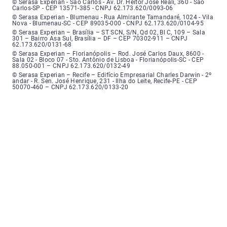
Serasa Experian - São Carlos - Endereço: Avenida Doutor Heitor José Real
© Serasa Experian - São Carlos - Av. Dr. Heitor José Reali, 360 - São
Carlos-SP - CEP 13571-385 - CNPJ 62.173.620/0093-06
Serasa Experian - Blumenau - Endereço: Rua Almirante Tamandaré, número
© Serasa Experian - Blumenau - Rua Almirante Tamandaré, 1024 - Vila
Nova - Blumenau-SC - CEP 89035-000 - CNPJ 62.173.620/0104-95
Serasa Experian - Brasília, Endereço: Setor Comercial Norte, sem número, e
© Serasa Experian – Brasília – ST SCN, S/N, Qd 02, Bl C, 109 – Sala
301 – Bairro Asa Sul, Brasília – DF – CEP 70302-911 – CNPJ
62.173.620/0131-68
Serasa Experian - Florianópolis, Endereço: Rodovia José Carlos, número 8
© Serasa Experian – Florianópolis – Rod. José Carlos Daux, 8600 -
Sala 02 - Bloco 07 - Sto. Antônio de Lisboa - Florianópolis-SC - CEP
88.050-001 – CNPJ 62.173.620/0132-49
Serasa Experian - Recife, Endereço: Edifício Empresarial Charles Darwin,
© Serasa Experian – Recife – Edifício Empresarial Charles Darwin - 2º
andar - R. Sen. José Henrique, 231 - Ilha do Leite, Recife-PE - CEP
50070-460 – CNPJ 62.173.620/0133-20