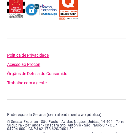
Política de Privacidade
Acesso ao Procon
Órgãos de Defesa do Consumidor
Trabalhe com a gente
Endereços da Serasa (sem atendimento ao público):
Serasa Experian - São Paulo - Endereço: Avenida das Nações Unidas, núme
© Serasa Experian - São Paulo - Av das Nações Unidas, 14.401 - Torre
Sucupira - 24º andar - Chácara Sto. Antônio - São Paulo-SP - CEP
04794-000 - CNPJ 62.173.620/0001-80