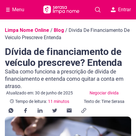
Menu
Entrar
Navegação do blog
Limpa Nome Online
/
Blog
/
Divida De Financiamento De
Veiculo Prescreve Entenda
Dívida de financiamento de
veículo prescreve? Entenda
Saiba como funciona a prescrição de dívida de
financiamento e entenda como quitar a conta em
atraso.
Categoria Negociar dívida
Tempo de leitura: 11 minutos
Atualizado em: 30 de junho de 2025
Negociar dívida
Tempo de leitura:
11 minutos
Texto de: Time Serasa