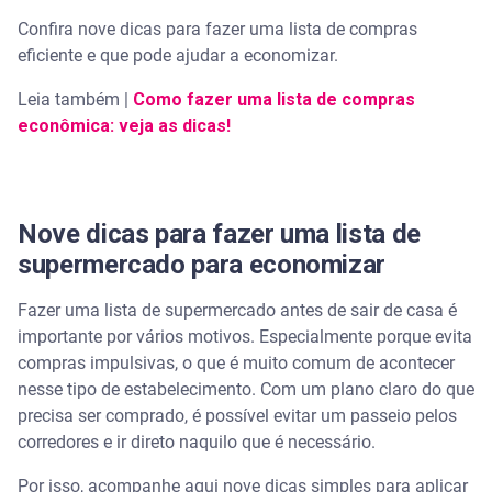
está realmente faltando
Confira nove dicas para fazer uma lista de compras
eficiente e que pode ajudar a economizar.
2. Planeje as refeições dos dias seguintes
Leia também |
Como fazer uma lista de compras
3. Anote o que falta na hora que acabar
econômica: veja as dicas!
4. Vá só um dia da semana ou do mês ao
supermercado
Nove dicas para fazer uma lista de
5. Faça compras online
supermercado para economizar
6. Não vá ao supermercado com fome
Fazer uma lista de supermercado antes de sair de casa é
importante por vários motivos. Especialmente porque evita
7. Não leve crianças
compras impulsivas, o que é muito comum de acontecer
nesse tipo de estabelecimento. Com um plano claro do que
8. Faça compras em conjunto
precisa ser comprado, é possível evitar um passeio pelos
corredores e ir direto naquilo que é necessário.
9. Estabeleça um teto de gastos
Por isso, acompanhe aqui nove dicas simples para aplicar