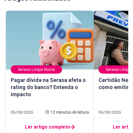
Serasa Limpa Nome
Serasa Limpa
Pagar dívida na Serasa afeta o rating do banco? Entenda 
Certidão Negativ
Pagar dívida na Serasa afeta o
Certidão Nega
rating do banco? Entenda o
como emitir e
impacto
Data de publicação 6 de agosto de 2026
12 minutos de leitura
Data de publicaçã
8 minutos de leitur
06/08/2026
12 minutos
de leitura
06/08/2026
Ler artigo completo
Ler arti