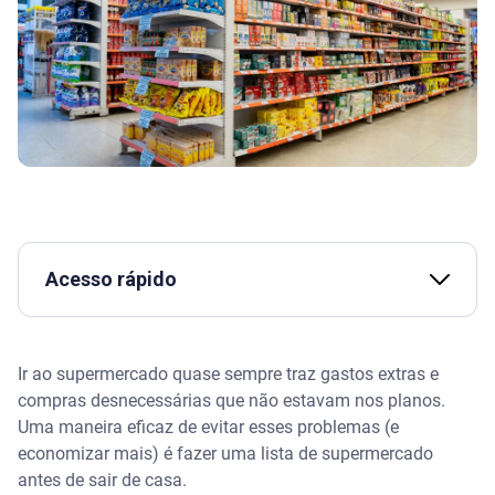
Acesso rápido
Nove dicas para fazer uma lista de supermercado
para economizar
Ir ao supermercado quase sempre traz gastos extras e
compras desnecessárias que não estavam nos planos.
Assista | Aprenda a economizar nas compras de
Uma maneira eficaz de evitar esses problemas (e
supermercado com crianças
economizar mais) é fazer uma lista de supermercado
antes de sair de casa.
1. Confira o que ainda tem na despensa e o que