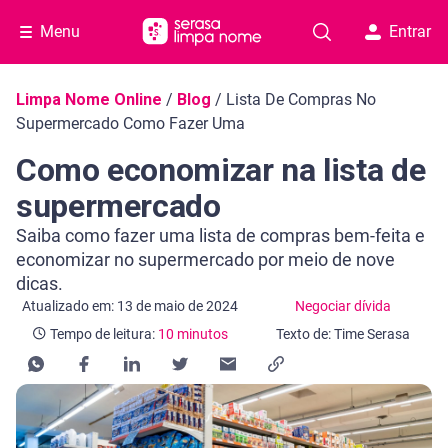
Menu
Entrar
Navegação do blog
Limpa Nome Online
/
Blog
/
Lista De Compras No
Supermercado Como Fazer Uma
Como economizar na lista de
supermercado
Saiba como fazer uma lista de compras bem-feita e
economizar no supermercado por meio de nove
dicas.
Categoria Negociar dívida
Tempo de leitura: 10 minutos
Atualizado em: 13 de maio de 2024
Negociar dívida
Tempo de leitura:
10 minutos
Texto de: Time Serasa