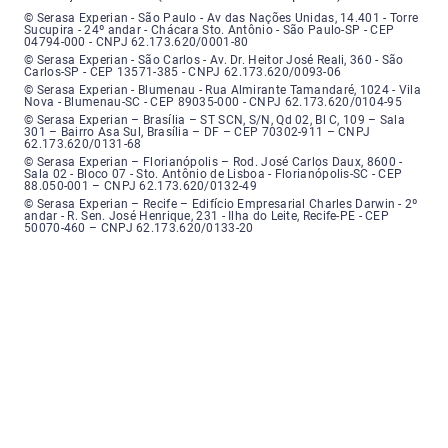
Serasa Experian - São Paulo - Endereço: Avenida das Nações Unidas, núme
© Serasa Experian - São Paulo - Av das Nações Unidas, 14.401 - Torre
Sucupira - 24º andar - Chácara Sto. Antônio - São Paulo-SP - CEP
04794-000 - CNPJ 62.173.620/0001-80
Serasa Experian - São Carlos - Endereço: Avenida Doutor Heitor José Real
© Serasa Experian - São Carlos - Av. Dr. Heitor José Reali, 360 - São
Carlos-SP - CEP 13571-385 - CNPJ 62.173.620/0093-06
Serasa Experian - Blumenau - Endereço: Rua Almirante Tamandaré, número
© Serasa Experian - Blumenau - Rua Almirante Tamandaré, 1024 - Vila
Nova - Blumenau-SC - CEP 89035-000 - CNPJ 62.173.620/0104-95
Serasa Experian - Brasília, Endereço: Setor Comercial Norte, sem número, e
© Serasa Experian – Brasília – ST SCN, S/N, Qd 02, Bl C, 109 – Sala
301 – Bairro Asa Sul, Brasília – DF – CEP 70302-911 – CNPJ
62.173.620/0131-68
Serasa Experian - Florianópolis, Endereço: Rodovia José Carlos, número 8
© Serasa Experian – Florianópolis – Rod. José Carlos Daux, 8600 -
Sala 02 - Bloco 07 - Sto. Antônio de Lisboa - Florianópolis-SC - CEP
88.050-001 – CNPJ 62.173.620/0132-49
Serasa Experian - Recife, Endereço: Edifício Empresarial Charles Darwin,
© Serasa Experian – Recife – Edifício Empresarial Charles Darwin - 2º
andar - R. Sen. José Henrique, 231 - Ilha do Leite, Recife-PE - CEP
50070-460 – CNPJ 62.173.620/0133-20