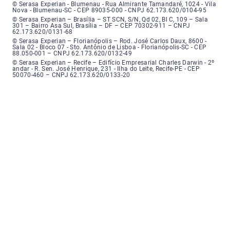
Serasa Experian - Blumenau - Endereço: Rua Almirante Tamandaré, número
© Serasa Experian - Blumenau - Rua Almirante Tamandaré, 1024 - Vila
Nova - Blumenau-SC - CEP 89035-000 - CNPJ 62.173.620/0104-95
Serasa Experian - Brasília, Endereço: Setor Comercial Norte, sem número, e
© Serasa Experian – Brasília – ST SCN, S/N, Qd 02, Bl C, 109 – Sala
301 – Bairro Asa Sul, Brasília – DF – CEP 70302-911 – CNPJ
62.173.620/0131-68
Serasa Experian - Florianópolis, Endereço: Rodovia José Carlos, número 8
© Serasa Experian – Florianópolis – Rod. José Carlos Daux, 8600 -
Sala 02 - Bloco 07 - Sto. Antônio de Lisboa - Florianópolis-SC - CEP
88.050-001 – CNPJ 62.173.620/0132-49
Serasa Experian - Recife, Endereço: Edifício Empresarial Charles Darwin,
© Serasa Experian – Recife – Edifício Empresarial Charles Darwin - 2º
andar - R. Sen. José Henrique, 231 - Ilha do Leite, Recife-PE - CEP
50070-460 – CNPJ 62.173.620/0133-20