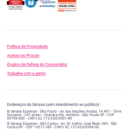
Política de Privacidade
Acesso ao Procon
Órgãos de Defesa do Consumidor
Trabalhe com a gente
Endereços da Serasa (sem atendimento ao público):
Serasa Experian - São Paulo - Endereço: Avenida das Nações Unidas, núme
© Serasa Experian - São Paulo - Av das Nações Unidas, 14.401 - Torre
Sucupira - 24º andar - Chácara Sto. Antônio - São Paulo-SP - CEP
04794-000 - CNPJ 62.173.620/0001-80
Serasa Experian - São Carlos - Endereço: Avenida Doutor Heitor José Real
© Serasa Experian - São Carlos - Av. Dr. Heitor José Reali, 360 - São
Carlos-SP - CEP 13571-385 - CNPJ 62.173.620/0093-06