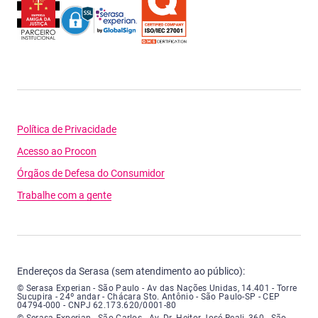
Política de Privacidade
Acesso ao Procon
Órgãos de Defesa do Consumidor
Trabalhe com a gente
Endereços da Serasa (sem atendimento ao público):
Serasa Experian - São Paulo - Endereço: Avenida das Nações Unidas, núme
© Serasa Experian - São Paulo - Av das Nações Unidas, 14.401 - Torre
Sucupira - 24º andar - Chácara Sto. Antônio - São Paulo-SP - CEP
04794-000 - CNPJ 62.173.620/0001-80
Serasa Experian - São Carlos - Endereço: Avenida Doutor Heitor José Real
© Serasa Experian - São Carlos - Av. Dr. Heitor José Reali, 360 - São