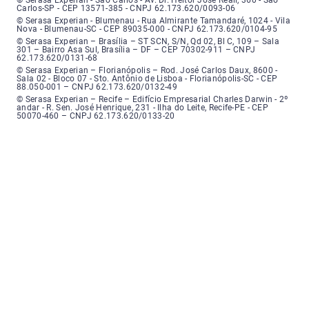
Carlos-SP - CEP 13571-385 - CNPJ 62.173.620/0093-06
Serasa Experian - Blumenau - Endereço: Rua Almirante Tamandaré, número
© Serasa Experian - Blumenau - Rua Almirante Tamandaré, 1024 - Vila
Nova - Blumenau-SC - CEP 89035-000 - CNPJ 62.173.620/0104-95
Serasa Experian - Brasília, Endereço: Setor Comercial Norte, sem número, e
© Serasa Experian – Brasília – ST SCN, S/N, Qd 02, Bl C, 109 – Sala
301 – Bairro Asa Sul, Brasília – DF – CEP 70302-911 – CNPJ
62.173.620/0131-68
Serasa Experian - Florianópolis, Endereço: Rodovia José Carlos, número 8
© Serasa Experian – Florianópolis – Rod. José Carlos Daux, 8600 -
Sala 02 - Bloco 07 - Sto. Antônio de Lisboa - Florianópolis-SC - CEP
88.050-001 – CNPJ 62.173.620/0132-49
Serasa Experian - Recife, Endereço: Edifício Empresarial Charles Darwin,
© Serasa Experian – Recife – Edifício Empresarial Charles Darwin - 2º
andar - R. Sen. José Henrique, 231 - Ilha do Leite, Recife-PE - CEP
50070-460 – CNPJ 62.173.620/0133-20