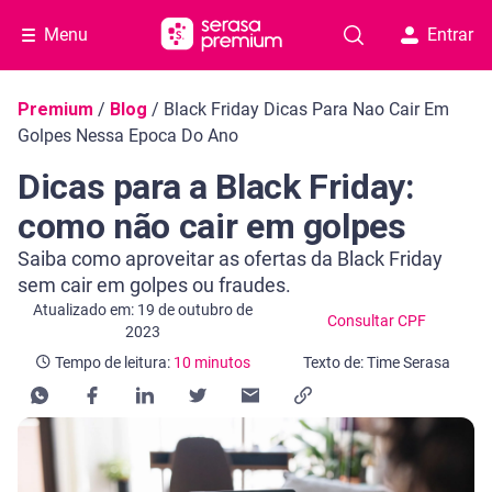
Menu
Entrar
Navegação do blog
Premium
/
Blog
/
Black Friday Dicas Para Nao Cair Em
Golpes Nessa Epoca Do Ano
Dicas para a Black Friday:
como não cair em golpes
Saiba como aproveitar as ofertas da Black Friday
sem cair em golpes ou fraudes.
Categoria Consultar CPF
Tempo de leitura: 10 minutos
Atualizado em: 19 de outubro de
Consultar CPF
2023
Tempo de leitura:
10 minutos
Texto de: Time Serasa