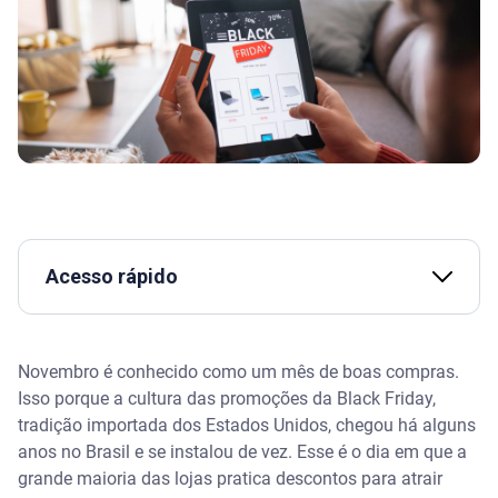
Acesso rápido
Dicas para não se enganar na Black Friday
Novembro é conhecido como um mês de boas compras.
Os melhores produtos para comprar na Black
Isso porque a cultura das promoções da Black Friday,
Friday
tradição importada dos Estados Unidos, chegou há alguns
anos no Brasil e se instalou de vez. Esse é o dia em que a
Monitore seus dados e saiba mais sobre golpes e
grande maioria das lojas pratica descontos para atrair
fraudes