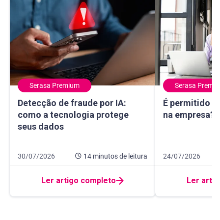
Serasa Premium
Serasa Premi
Detecção de fraude por IA: como a tecnologia protege seu
É permitido usa
Detecção de fraude por IA:
É permitido u
como a tecnologia protege
na empresa? E
seus dados
Data de publicação 30 de julho de 2026
14 minutos de leitura
Data de publicação
9 minutos de leitur
30/07/2026
14 minutos
de leitura
24/07/2026
Ler artigo completo
Ler arti