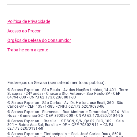
Política de Privacidade
Acesso ao Procon
Órgãos de Defesa do Consumidor
Trabalhe com a gente
Endereços da Serasa (sem atendimento ao público):
Serasa Experian - São Paulo - Endereço: Avenida das Nações Unidas, núme
© Serasa Experian - São Paulo - Av das Nações Unidas, 14.401 - Torre
Sucupira - 24º andar - Chácara Sto. Antônio - São Paulo-SP - CEP
04794-000 - CNPJ 62.173.620/0001-80
Serasa Experian - São Carlos - Endereço: Avenida Doutor Heitor José Real
© Serasa Experian - São Carlos - Av. Dr. Heitor José Reali, 360 - São
Carlos-SP - CEP 13571-385 - CNPJ 62.173.620/0093-06
Serasa Experian - Blumenau - Endereço: Rua Almirante Tamandaré, número
© Serasa Experian - Blumenau - Rua Almirante Tamandaré, 1024 - Vila
Nova - Blumenau-SC - CEP 89035-000 - CNPJ 62.173.620/0104-95
Serasa Experian - Brasília, Endereço: Setor Comercial Norte, sem número, e
© Serasa Experian – Brasília – ST SCN, S/N, Qd 02, Bl C, 109 – Sala
301 – Bairro Asa Sul, Brasília – DF – CEP 70302-911 – CNPJ
62.173.620/0131-68
Serasa Experian - Florianópolis, Endereço: Rodovia José Carlos, número 8
© Serasa Experian – Florianópolis – Rod. José Carlos Daux, 8600 -