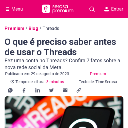
Menu
Entrar
Navegação do blog
Premium
/
Blog
/
Threads
O que é preciso saber antes
de usar o Threads
Fez uma conta no Threads? Confira 7 fatos sobre a
nova rede social da Meta.
Categoria Premium
Tempo de leitura: 3 minutos
Publicado em: 29 de agosto de 2023
Premium
Tempo de leitura:
3 minutos
Texto de: Time Serasa