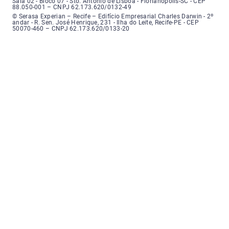
Sala 02 - Bloco 07 - Sto. Antônio de Lisboa - Florianópolis-SC - CEP
88.050-001 – CNPJ 62.173.620/0132-49
Serasa Experian - Recife, Endereço: Edifício Empresarial Charles Darwin,
© Serasa Experian – Recife – Edifício Empresarial Charles Darwin - 2º
andar - R. Sen. José Henrique, 231 - Ilha do Leite, Recife-PE - CEP
50070-460 – CNPJ 62.173.620/0133-20