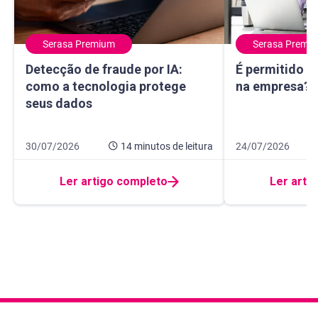
Serasa Premium
Serasa Premi
Detecção de fraude por IA: como a tecnologia protege seu
É permitido usa
Detecção de fraude por IA:
É permitido u
como a tecnologia protege
na empresa? E
seus dados
Data de publicação 30 de julho de 2026
14 minutos de leitura
Data de publicação
9 minutos de leitur
30/07/2026
14 minutos
de leitura
24/07/2026
Ler artigo completo
Ler arti