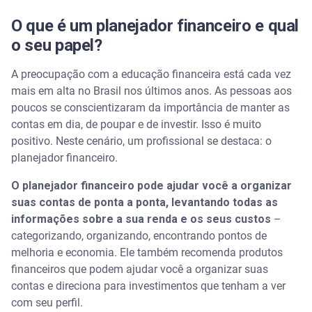
planejador financeiro cria um plano personalizado
O que é um planejador financeiro e qual
Análise da situação financeira: diagnóstico
o seu papel?
completo
A preocupação com a educação financeira está cada vez
Definição de objetivos financeiros e metas de longo
mais em alta no Brasil nos últimos anos. As pessoas aos
prazo
poucos se conscientizaram da importância de manter as
contas em dia, de poupar e de investir. Isso é muito
Como o planejador financeiro ajuda no
positivo. Neste cenário, um profissional se destaca: o
planejamento de aposentadoria e investimentos
planejador financeiro.
Planejamento de aposentadoria
O planejador financeiro pode ajudar você a organizar
suas contas de ponta a ponta, levantando todas as
Planejamento de investimentos
informações sobre a sua renda e os seus custos
–
categorizando, organizando, encontrando pontos de
Perguntas frequentes sobre planejadores
melhoria e economia. Ele também recomenda produtos
financeiros e planejamento de score
financeiros que podem ajudar você a organizar suas
contas e direciona para investimentos que tenham a ver
Como organizar a vida financeira e aumentar o
score de crédito?
com seu perfil.