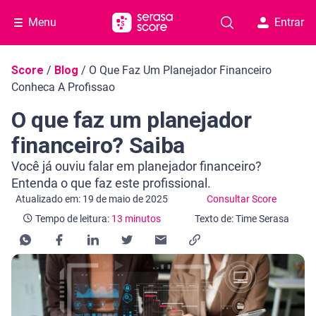
Menu
Entrar
Navegação do blog
Score
/
Blog
/
O Que Faz Um Planejador Financeiro
Conheca A Profissao
O que faz um planejador
financeiro? Saiba
Você já ouviu falar em planejador financeiro?
Entenda o que faz este profissional.
Categoria Consultar Score
Tempo de leitura: 13 minutos
Atualizado em: 19 de maio de 2025
Consultar Score
Tempo de leitura:
13 minutos
Texto de: Time Serasa