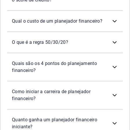
O custo de um planejador financeiro varia, dependendo do
Qual o custo de um planejador financeiro?
A regra 50/30/20 é uma fórmula simples para se organizar
O que é a regra 50/30/20?
Quatro pontos principais podem ser considerados para o 
1 - Identificar seus ganhos e custos fixos;
Quais são os 4 pontos do planejamento
2 - Criar um orçamento pessoal ou familiar;
financeiro?
3 - Definir suas metas;
4 - Poupar dinheiro.
Como qualquer carreira, a profissão de planejador financ
Como iniciar a carreira de planejador
financeiro?
A remuneração de um planejador financeiro iniciante depe
Quanto ganha um planejador financeiro
iniciante?