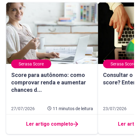
Serasa Score
Serasa Score
Score para autônomo: como comprovar renda e aumentar 
Consultar o CPF
Score para autônomo: como
Consultar o C
comprovar renda e aumentar
score? Enten
chances d...
Data de publicação 27 de julho de 2026
11 minutos de leitura
Data de publicação
8 minutos de leitur
27/07/2026
11 minutos
de leitura
23/07/2026
Ler artigo completo
Ler arti