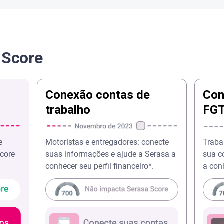
 Score
Conexão contas de
Con
trabalho
FG
e
Motoristas e entregadores: conecte
Traba
Score
suas informações e ajude a Serasa a
sua c
conhecer seu perfil financeiro*.
a conh