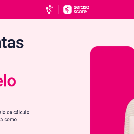
tas
lo
lo de cálculo
ira como