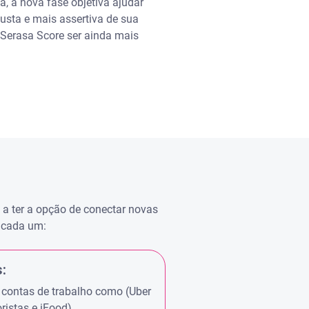
a, a nova fase objetiva ajudar
usta e mais assertiva de sua
 Serasa Score ser ainda mais
a ter a opção de conectar novas
 cada um:
:
 contas de trabalho como (Uber
ristas e iFood).