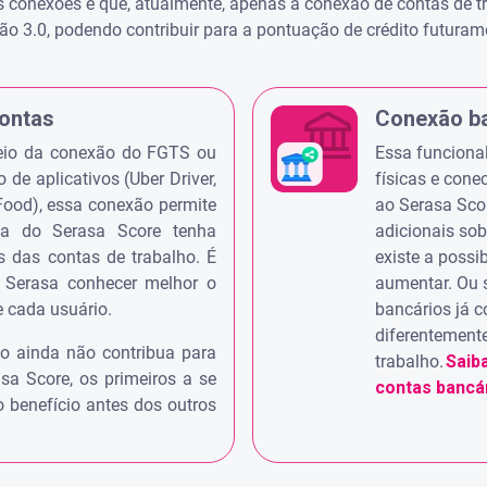
as conexões é que, atualmente, apenas a conexão de contas de t
 3.0, podendo contribuir para a pontuação de crédito futurame
ontas
Conexão b
meio da conexão do FGTS ou
Essa funciona
 de aplicativos (Uber Driver,
físicas e cone
Food), essa conexão permite
ao Serasa Sco
ma do Serasa Score tenha
adicionais sob
 das contas de trabalho. É
existe a possi
Serasa conhecer melhor o
aumentar. Ou 
de cada usuário.
bancários já c
diferentement
o ainda não contribua para
trabalho.
Saib
sa Score, os primeiros a se
contas bancár
o benefício antes dos outros