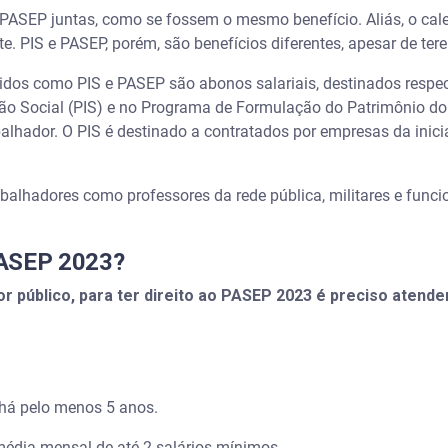
PASEP juntas, como se fossem o mesmo benefício. Aliás, o cal
. PIS e PASEP, porém, são benefícios diferentes, apesar de te
idos como PIS e PASEP são abonos salariais, destinados respe
ção Social (PIS) e no Programa de Formulação do Patrimônio d
lhador. O PIS é destinado a contratados por empresas da inici
abalhadores como professores da rede pública, militares e funcio
PASEP 2023?
r público, para ter direito ao PASEP 2023 é preciso atende
 há pelo menos 5 anos.
édia mensal de até 2 salários mínimos.