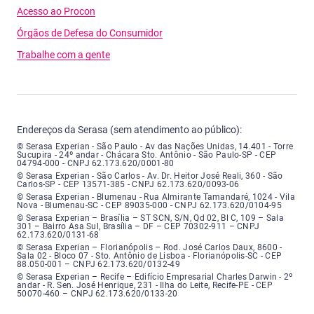
Acesso ao Procon
Órgãos de Defesa do Consumidor
Trabalhe com a gente
Endereços da Serasa (sem atendimento ao público):
Serasa Experian - São Paulo - Endereço: Avenida das Nações Unidas, núme
© Serasa Experian - São Paulo - Av das Nações Unidas, 14.401 - Torre
Sucupira - 24º andar - Chácara Sto. Antônio - São Paulo-SP - CEP
04794-000 - CNPJ 62.173.620/0001-80
Serasa Experian - São Carlos - Endereço: Avenida Doutor Heitor José Real
© Serasa Experian - São Carlos - Av. Dr. Heitor José Reali, 360 - São
Carlos-SP - CEP 13571-385 - CNPJ 62.173.620/0093-06
Serasa Experian - Blumenau - Endereço: Rua Almirante Tamandaré, número
© Serasa Experian - Blumenau - Rua Almirante Tamandaré, 1024 - Vila
Nova - Blumenau-SC - CEP 89035-000 - CNPJ 62.173.620/0104-95
Serasa Experian - Brasília, Endereço: Setor Comercial Norte, sem número, e
© Serasa Experian – Brasília – ST SCN, S/N, Qd 02, Bl C, 109 – Sala
301 – Bairro Asa Sul, Brasília – DF – CEP 70302-911 – CNPJ
62.173.620/0131-68
Serasa Experian - Florianópolis, Endereço: Rodovia José Carlos, número 8
© Serasa Experian – Florianópolis – Rod. José Carlos Daux, 8600 -
Sala 02 - Bloco 07 - Sto. Antônio de Lisboa - Florianópolis-SC - CEP
88.050-001 – CNPJ 62.173.620/0132-49
Serasa Experian - Recife, Endereço: Edifício Empresarial Charles Darwin,
© Serasa Experian – Recife – Edifício Empresarial Charles Darwin - 2º
andar - R. Sen. José Henrique, 231 - Ilha do Leite, Recife-PE - CEP
50070-460 – CNPJ 62.173.620/0133-20