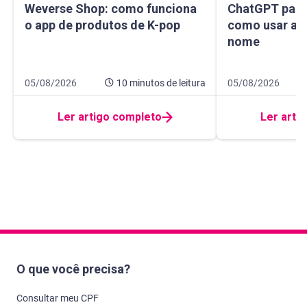
Weverse Shop: como funciona o app de produtos de K-pop
ChatGPT para sa
Weverse Shop: como funciona
ChatGPT para 
o app de produtos de K-pop
como usar a I
nome
Data de publicação 5 de agosto de 2026
10 minutos de leitura
Data de publicaçã
14 minutos de leit
05/08/2026
10 minutos
de leitura
05/08/2026
Ler artigo completo
Ler arti
O que você precisa?
Consultar meu CPF