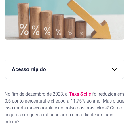
Acesso rápido
A TV anuncia juros em queda. E agora?
No fim de dezembro de 2023, a
Taxa Selic
foi reduzida em
O que significa quando a taxa de juros está baixa?
0,5 ponto percentual e chegou a 11,75% ao ano. Mas o que
isso muda na economia e no bolso dos brasileiros? Como
O lado ruim dos juros em queda
os juros em queda influenciam o dia a dia de um país
inteiro?
Assista | Taxa Selic: o que é e como funciona