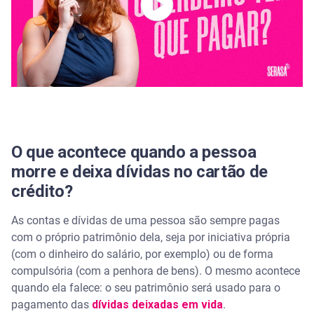
financeiras com a Serasa
Perguntas frequentes sobre dívidas depois que a
pessoa morre
Quanto tempo o CPF fica ativo após a morte?
É crime usar cartão de débito de falecido?
O que acontece quando a pessoa
Precisa pagar fatura de cartão de falecido?
morre e deixa dívidas no cartão de
Cônjuge responde a dívida do marido falecido?
crédito?
As contas e dívidas de uma pessoa são sempre pagas
com o próprio patrimônio dela, seja por iniciativa própria
(com o dinheiro do salário, por exemplo) ou de forma
compulsória (com a penhora de bens). O mesmo acontece
quando ela falece: o seu patrimônio será usado para o
pagamento das
dívidas deixadas em vida
.