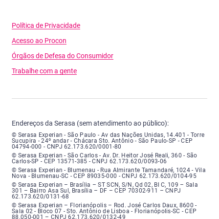
Política de Privacidade
Acesso ao Procon
Órgãos de Defesa do Consumidor
Trabalhe com a gente
Endereços da Serasa (sem atendimento ao público):
Serasa Experian - São Paulo - Endereço: Avenida das Nações Unidas, núme
© Serasa Experian - São Paulo - Av das Nações Unidas, 14.401 - Torre
Sucupira - 24º andar - Chácara Sto. Antônio - São Paulo-SP - CEP
04794-000 - CNPJ 62.173.620/0001-80
Serasa Experian - São Carlos - Endereço: Avenida Doutor Heitor José Real
© Serasa Experian - São Carlos - Av. Dr. Heitor José Reali, 360 - São
Carlos-SP - CEP 13571-385 - CNPJ 62.173.620/0093-06
Serasa Experian - Blumenau - Endereço: Rua Almirante Tamandaré, número
© Serasa Experian - Blumenau - Rua Almirante Tamandaré, 1024 - Vila
Nova - Blumenau-SC - CEP 89035-000 - CNPJ 62.173.620/0104-95
Serasa Experian - Brasília, Endereço: Setor Comercial Norte, sem número, e
© Serasa Experian – Brasília – ST SCN, S/N, Qd 02, Bl C, 109 – Sala
301 – Bairro Asa Sul, Brasília – DF – CEP 70302-911 – CNPJ
62.173.620/0131-68
Serasa Experian - Florianópolis, Endereço: Rodovia José Carlos, número 8
© Serasa Experian – Florianópolis – Rod. José Carlos Daux, 8600 -
Sala 02 - Bloco 07 - Sto. Antônio de Lisboa - Florianópolis-SC - CEP
88.050-001 – CNPJ 62.173.620/0132-49