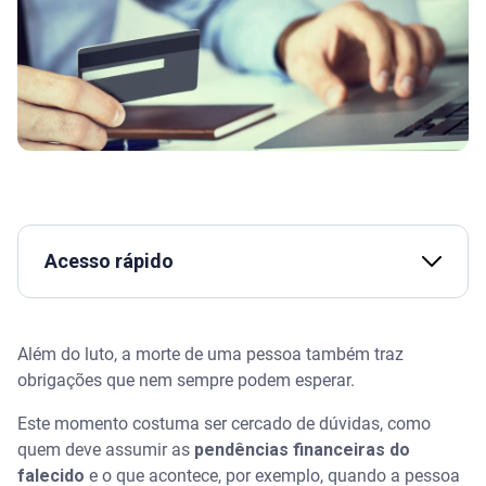
Acesso rápido
Assista | Dívida de falecido: o herdeiro tem que
pagar?
Além do luto, a morte de uma pessoa também traz
obrigações que nem sempre podem esperar.
O que acontece quando a pessoa morre e deixa
dívidas no cartão de crédito?
Este momento costuma ser cercado de dúvidas, como
quem deve assumir as
pendências financeiras do
Quem paga a dívida de cartão de crédito de quem
falecido
e o que acontece, por exemplo, quando a pessoa
morreu?