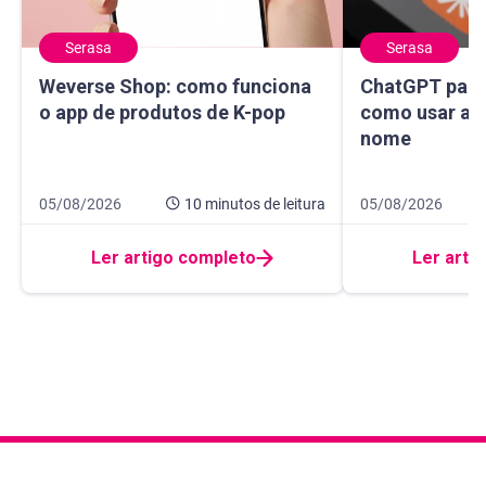
Serasa
Serasa
Weverse Shop: como funciona o app de produtos de K-pop
ChatGPT para sa
Weverse Shop: como funciona
ChatGPT para 
o app de produtos de K-pop
como usar a I
nome
Data de publicação 5 de agosto de 2026
10 minutos de leitura
Data de publicaçã
14 minutos de leit
05/08/2026
10 minutos
de leitura
05/08/2026
Ler artigo completo
Ler arti