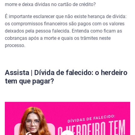
morre e deixa dívidas no cartão de crédito?
Dívida de falecido passa para os filhos?
É importante esclarecer que não existe herança de dívida:
os compromissos financeiros são pagos com os valores
O que acontece com a dívida se o falecido não
deixados pela pessoa falecida. Entenda como ficam as
deixou bens?
cobranças após a morte e quais os trâmites neste
processo.
O que ocorre com outros tipos de dívidas após o
falecimento
Financiamentos de imóveis e veículos
Assista | Dívida de falecido: o herdeiro
tem que pagar?
Crédito consignado
IPTU e IPVA
Como dar baixa em cartão de crédito de pessoa
falecida?
Tire suas dúvidas sobre dívidas e obrigações