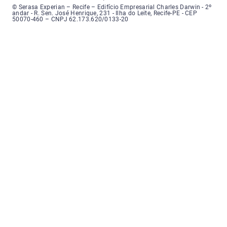
Serasa Experian - Recife, Endereço: Edifício Empresarial Charles Darwin,
© Serasa Experian – Recife – Edifício Empresarial Charles Darwin - 2º
andar - R. Sen. José Henrique, 231 - Ilha do Leite, Recife-PE - CEP
50070-460 – CNPJ 62.173.620/0133-20