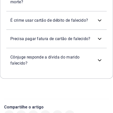
morte?
Sim. Usar o cartão de uma pessoa já falecida é crime e co
É crime usar cartão de débito de falecido?
A fatura deve ser paga, mas não com o dinheiro dos herde
Precisa pagar fatura de cartão de falecido?
Isso ocorre apenas em situações específicas, como nos c
Cônjuge responde a dívida do marido
falecido?
Compartilhe o artigo