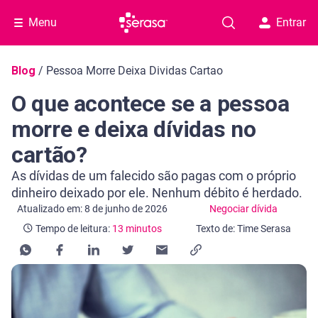
Menu
Entrar
Navegação do blog
Blog
/
Pessoa Morre Deixa Dividas Cartao
O que acontece se a pessoa
morre e deixa dívidas no
cartão?
As dívidas de um falecido são pagas com o próprio
dinheiro deixado por ele. Nenhum débito é herdado.
Categoria Negociar dívida
Tempo de leitura: 13 minutos
Atualizado em: 8 de junho de 2026
Negociar dívida
Tempo de leitura:
13 minutos
Texto de: Time Serasa