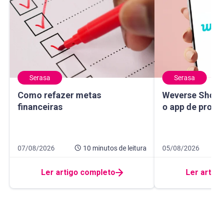
Serasa
Serasa
Como refazer metas financeiras
Weverse Shop: c
Como refazer metas
Weverse Shop
financeiras
o app de prod
Data de publicação 7 de agosto de 2026
10 minutos de leitura
Data de publicaçã
10 minutos de leit
07/08/2026
10 minutos
de leitura
05/08/2026
Ler artigo completo
Ler arti