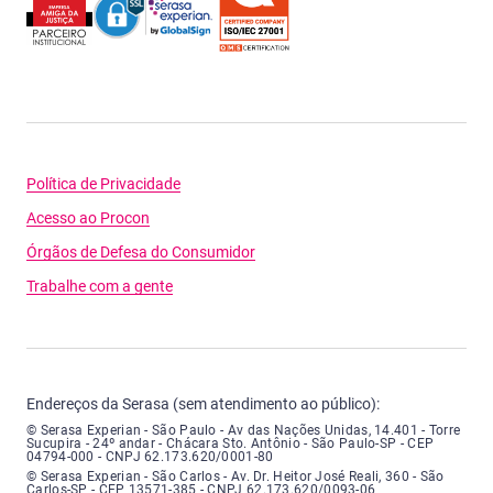
Política de Privacidade
Acesso ao Procon
Órgãos de Defesa do Consumidor
Trabalhe com a gente
Endereços da Serasa (sem atendimento ao público):
Serasa Experian - São Paulo - Endereço: Avenida das Nações Unidas, núme
© Serasa Experian - São Paulo - Av das Nações Unidas, 14.401 - Torre
Sucupira - 24º andar - Chácara Sto. Antônio - São Paulo-SP - CEP
04794-000 - CNPJ 62.173.620/0001-80
Serasa Experian - São Carlos - Endereço: Avenida Doutor Heitor José Real
© Serasa Experian - São Carlos - Av. Dr. Heitor José Reali, 360 - São
Carlos-SP - CEP 13571-385 - CNPJ 62.173.620/0093-06