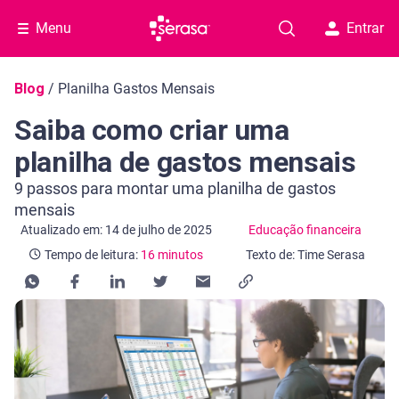
Menu
Entrar
Navegação do blog
Blog
/
Planilha Gastos Mensais
Saiba como criar uma
planilha de gastos mensais
9 passos para montar uma planilha de gastos
mensais
Categoria Educação financeira
Tempo de leitura: 16 minutos
Atualizado em: 14 de julho de 2025
Educação financeira
Tempo de leitura:
16 minutos
Texto de: Time Serasa