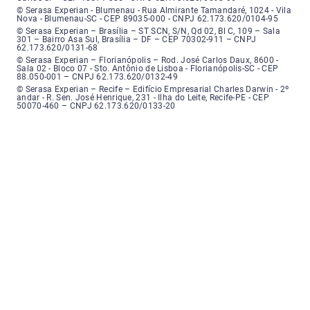
Serasa Experian - Blumenau - Endereço: Rua Almirante Tamandaré, número
© Serasa Experian - Blumenau - Rua Almirante Tamandaré, 1024 - Vila
Nova - Blumenau-SC - CEP 89035-000 - CNPJ 62.173.620/0104-95
Serasa Experian - Brasília, Endereço: Setor Comercial Norte, sem número, e
© Serasa Experian – Brasília – ST SCN, S/N, Qd 02, Bl C, 109 – Sala
301 – Bairro Asa Sul, Brasília – DF – CEP 70302-911 – CNPJ
62.173.620/0131-68
Serasa Experian - Florianópolis, Endereço: Rodovia José Carlos, número 8
© Serasa Experian – Florianópolis – Rod. José Carlos Daux, 8600 -
Sala 02 - Bloco 07 - Sto. Antônio de Lisboa - Florianópolis-SC - CEP
88.050-001 – CNPJ 62.173.620/0132-49
Serasa Experian - Recife, Endereço: Edifício Empresarial Charles Darwin,
© Serasa Experian – Recife – Edifício Empresarial Charles Darwin - 2º
andar - R. Sen. José Henrique, 231 - Ilha do Leite, Recife-PE - CEP
50070-460 – CNPJ 62.173.620/0133-20