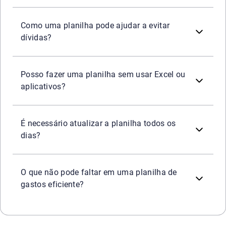
Ao registrar receitas e despesas, a planilha mostra se os
Como uma planilha pode ajudar a evitar
dívidas?
Sim. É possível usar caderno ou papel, desde que as anot
Posso fazer uma planilha sem usar Excel ou
aplicativos?
O ideal é atualizar sempre que houver uma nova moviment
É necessário atualizar a planilha todos os
dias?
Categorias de receitas, despesas fixas e variáveis, valore
O que não pode faltar em uma planilha de
gastos eficiente?