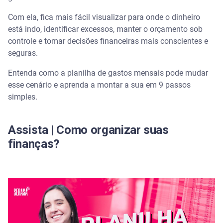
finanças
Com ela, fica mais fácil visualizar para onde o dinheiro
está indo, identificar excessos, manter o orçamento sob
Quais informações devem ser incluídas na planilha
de gastos mensais?
controle e tomar decisões financeiras mais conscientes e
seguras.
Fontes de receita
Entenda como a planilha de gastos mensais pode mudar
esse cenário e aprenda a montar a sua em 9 passos
Despesas fixas
simples.
Despesas variáveis
Assista | Como organizar suas
Dívidas e parcelamentos
finanças?
Poupança e investimentos
Gastos inesperados
Passo a passo para criar sua própria planilha de
gastos