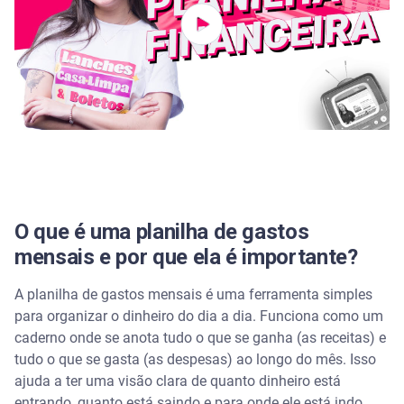
Como utilizar a planilha para monitorar suas
finanças mensalmente
Como usar o Minhas Contas da Serasa para
organizar as finanças?
Perguntas frequentes sobre planilha de gastos
mensais
Qual a principal vantagem de usar uma planilha de
gastos mensais?
O que é uma planilha de gastos
mensais e por que ela é importante?
Como uma planilha pode ajudar a evitar dívidas?
A planilha de gastos mensais é uma ferramenta simples
Posso fazer uma planilha sem usar Excel ou
para organizar o dinheiro do dia a dia. Funciona como um
aplicativos?
caderno onde se anota tudo o que se ganha (as receitas) e
tudo o que se gasta (as despesas) ao longo do mês. Isso
É necessário atualizar a planilha todos os dias?
ajuda a ter uma visão clara de quanto dinheiro está
entrando, quanto está saindo e para onde ele está indo.