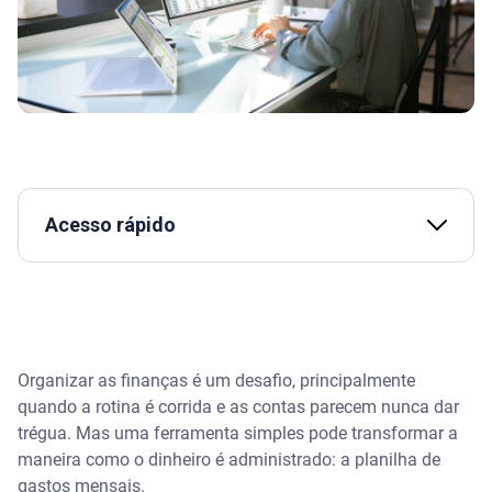
Acesso rápido
Assista | Como organizar suas finanças?
O que é uma planilha de gastos mensais e por que
ela é importante?
Organizar as finanças é um desafio, principalmente
quando a rotina é corrida e as contas parecem nunca dar
Modelo de tabela financeira da Serasa para
download
trégua. Mas uma ferramenta simples pode transformar a
maneira como o dinheiro é administrado: a planilha de
Salve uma cópia da nossa planilha e organize suas
gastos mensais.