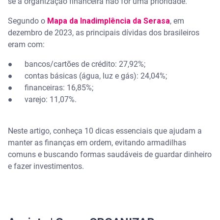
se a organização financeira não for uma prioridade.
10 dicas de organização financeira
Segundo o
Mapa da Inadimplência da Serasa
, em
dezembro de 2023, as principais dívidas dos brasileiros
1. Faça um orçamento detalhado
eram com:
Modelo de tabela financeira da Serasa para
● bancos/cartões de crédito: 27,92%;
download
● contas básicas (água, luz e gás): 24,04%;
● financeiras: 16,85%;
Salve uma cópia da nossa planilha e organize suas
finanças
● varejo: 11,07%.
2. Estabeleça metas financeiras realistas
Neste artigo, conheça 10 dicas essenciais que ajudam a
manter as finanças em ordem, evitando armadilhas
3. Elimine dívidas de juros altos
comuns e buscando formas saudáveis de guardar dinheiro
e fazer investimentos.
4. Crie uma reserva de emergência
5. Automatize pagamentos e investimentos
6. Reduza despesas desnecessárias