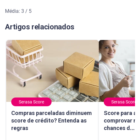
Média: 3 / 5
Média de avaliação: 3 de 5
Artigos relacionados
Serasa Score
Serasa Score
Compras parceladas diminuem score de crédito? Entenda 
Score para autô
Compras parceladas diminuem
Score para a
score de crédito? Entenda as
comprovar re
regras
chances d...