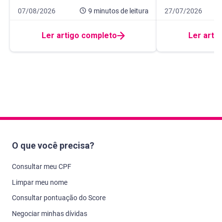
Data de publicação 7 de agosto de 2026
9 minutos de leitura
Data de publicação
11 minutos de leit
07/08/2026
9 minutos
de leitura
27/07/2026
Ler artigo completo
Ler arti
O que você precisa?
Consultar meu CPF
Limpar meu nome
Consultar pontuação do Score
Negociar minhas dívidas