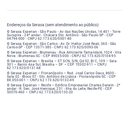
Endereços da Serasa (sem atendimento ao público):
Serasa Experian - São Paulo - Endereço: Avenida das Nações Unidas, núme
© Serasa Experian - São Paulo - Av das Nações Unidas, 14.401 - Torre
Sucupira - 24º andar - Chácara Sto. Antônio - São Paulo-SP - CEP
04794-000 - CNPJ 62.173.620/0001-80
Serasa Experian - São Carlos - Endereço: Avenida Doutor Heitor José Real
© Serasa Experian - São Carlos - Av. Dr. Heitor José Reali, 360 - São
Carlos-SP - CEP 13571-385 - CNPJ 62.173.620/0093-06
Serasa Experian - Blumenau - Endereço: Rua Almirante Tamandaré, número
© Serasa Experian - Blumenau - Rua Almirante Tamandaré, 1024 - Vila
Nova - Blumenau-SC - CEP 89035-000 - CNPJ 62.173.620/0104-95
Serasa Experian - Brasília, Endereço: Setor Comercial Norte, sem número, e
© Serasa Experian – Brasília – ST SCN, S/N, Qd 02, Bl C, 109 – Sala
301 – Bairro Asa Sul, Brasília – DF – CEP 70302-911 – CNPJ
62.173.620/0131-68
Serasa Experian - Florianópolis, Endereço: Rodovia José Carlos, número 8
© Serasa Experian – Florianópolis – Rod. José Carlos Daux, 8600 -
Sala 02 - Bloco 07 - Sto. Antônio de Lisboa - Florianópolis-SC - CEP
88.050-001 – CNPJ 62.173.620/0132-49
Serasa Experian - Recife, Endereço: Edifício Empresarial Charles Darwin,
© Serasa Experian – Recife – Edifício Empresarial Charles Darwin - 2º
andar - R. Sen. José Henrique, 231 - Ilha do Leite, Recife-PE - CEP
50070-460 – CNPJ 62.173.620/0133-20