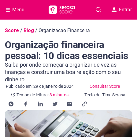
Menu
Entrar
Navegação do blog
Score
/
Blog
/
Organizacao Financeira
Organização financeira
pessoal: 10 dicas essenciais
Saiba por onde começar a organizar de vez as
finanças e construir uma boa relação com o seu
dinheiro.
Categoria Consultar Score
Tempo de leitura: 3 minutos
Publicado em: 29 de janeiro de 2024
Consultar Score
Tempo de leitura:
3 minutos
Texto de: Time Serasa