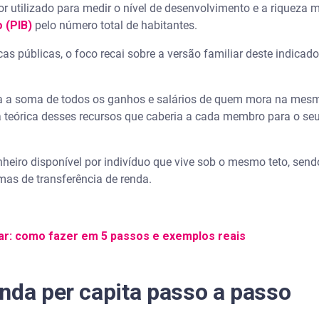
nimo per capita?
 utilizado para medir o nível de desenvolvimento e a riqueza m
o (PIB)
pelo número total de habitantes.
ceber Bolsa Família?
cas públicas, o foco recai sobre a versão familiar deste indicado
 a qual classe social?
a a soma de todos os ganhos e salários de quem mora na mes
ia teórica desses recursos que caberia a cada membro para o seu
nheiro disponível por indivíduo que vive sob o mesmo teto, sendo
as de transferência de renda.
ar: como fazer em 5 passos e exemplos reais
nda per capita passo a passo