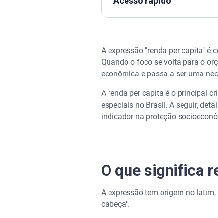
Acesso rápido
O que significa renda per capit
A expressão "renda per capita" é
Como calcular renda per capi
Quando o foco se volta para o orç
econômica e passa a ser uma nec
Qual é o limite de renda per ca
A renda per capita é o principal c
Como saber a renda per capita
especiais no Brasil. A seguir, det
indicador na proteção socioecon
Exemplos práticos de cálculo 
Assista | Planner financeiro: 
O que significa r
Próximos passos para a organ
A expressão tem origem no latim
Perguntas frequentes sobre re
cabeça".