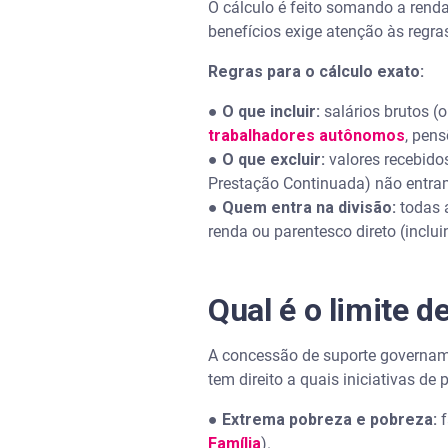
O cálculo é feito somando a rend
benefícios exige atenção às regr
Regras para o cálculo exato:
●
O que incluir:
salários brutos (o
trabalhadores autônomos
, pen
●
O que excluir:
valores recebido
Prestação Continuada) não entram
●
Quem entra na divisão:
todas 
renda ou parentesco direto (inclu
Qual é o limite d
A concessão de suporte govername
tem direito a quais iniciativas d
●
Extrema pobreza e pobreza:
f
Família
).