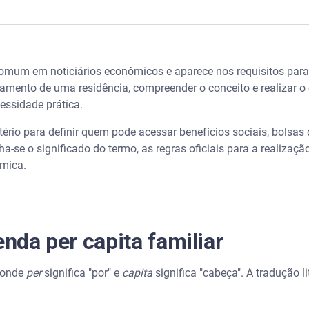
a familiar
 comum em noticiários econômicos e aparece nos requisitos pa
ta passo a passo
amento de uma residência, compreender o conceito e realizar o c
essidade prática.
pita para benefícios sociais
ritério para definir quem pode acessar benefícios sociais, bolsa
 no cadastro único
alha-se o significado do termo, as regras oficiais para a realizaç
ômica.
de renda per capita
como usar para organizar as finanças?
enda per capita familiar
ização financeira
, onde
per
significa "por" e
capita
significa "cabeça". A tradução li
nda per capita