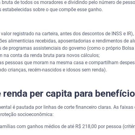
a bruta de todos os moradores e dividindo pelo número de pesso
as estabelecidas sobre o que compõe esse ganho.
 valor registrado na carteira, antes dos descontos de INSS e IR
sões alimentícias recebidas, aposentadorias e rendimentos de al
s de programas assistenciais do governo (como o próprio Bolsa 
 na conta da renda bruta para novos cálculos;
as pessoas que moram na mesma casa e compartilham despesa
indo crianças, recém-nascidos e idosos sem renda).
e renda per capita para benefíci
ntal é pautada por linhas de corte financeiro claras. As faix
e proteção socioeconômica:
amílias com ganhos médios de até R$ 218,00 por pessoa (critéri