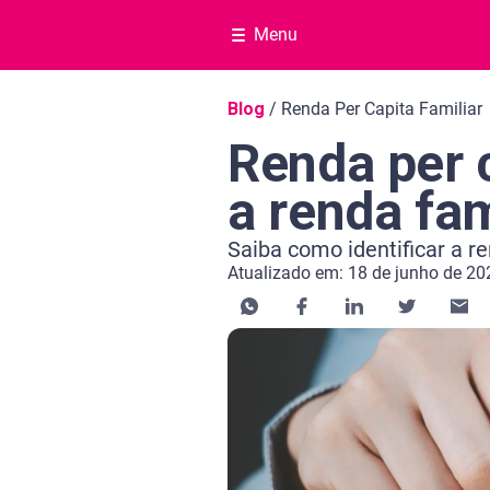
Menu
Navegação do blog
Blog
/
Renda Per Capita Familiar
Renda per c
a renda fa
Saiba como identificar a r
Atualizado em: 18 de junho de 20
Categoria Educação financeira
Tempo de leitura: 9 minutos