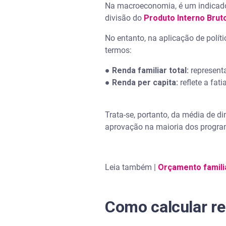
Qual o valor de 1,5 salário mí
Na macroeconomia, é um indicador
divisão do
Produto Interno Brut
Quem recebe R$ 1.700 pode re
No entanto, na aplicação de políti
termos:
Quem ganha R$ 2.500 pertence
●
Renda familiar total:
represent
●
Renda per capita:
reflete a fat
Trata-se, portanto, da média de di
aprovação na maioria dos program
Leia também |
Orçamento famili
Como calcular re