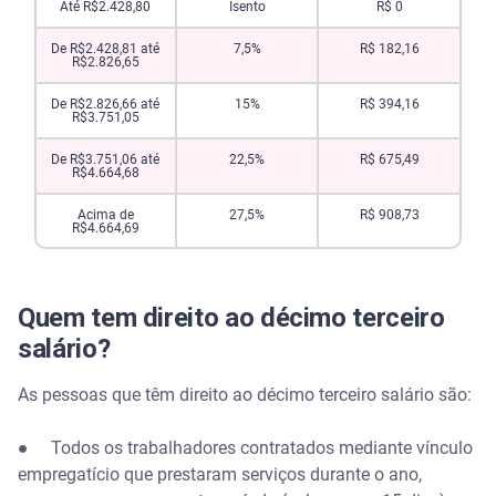
Até R$2.428,80
Isento
R$ 0
De R$2.428,81 até
7,5%
R$ 182,16
R$2.826,65
De R$2.826,66 até
15%
R$ 394,16
R$3.751,05
De R$3.751,06 até
22,5%
R$ 675,49
R$4.664,68
Acima de
27,5%
R$ 908,73
R$4.664,69
Quem tem direito ao décimo terceiro
salário?
As pessoas que têm direito ao décimo terceiro salário são:
● Todos os trabalhadores contratados mediante vínculo
empregatício que prestaram serviços durante o ano,