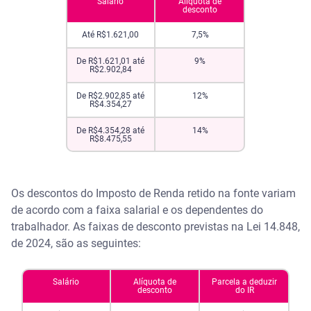
Salário
Alíquota de
desconto
Até R$1.621,00
7,5%
De R$1.621,01 até
9%
R$2.902,84
De R$2.902,85 até
12%
R$4.354,27
De R$4.354,28 até
14%
R$8.475,55
Os descontos do Imposto de Renda retido na fonte variam
de acordo com a faixa salarial e os dependentes do
trabalhador. As faixas de desconto previstas na Lei 14.848,
de 2024, são as seguintes:
Salário
Alíquota de
Parcela a deduzir
desconto
do IR