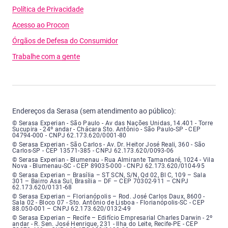
Política de Privacidade
Acesso ao Procon
Órgãos de Defesa do Consumidor
Trabalhe com a gente
Endereços da Serasa (sem atendimento ao público):
Serasa Experian - São Paulo - Endereço: Avenida das Nações Unidas, núme
© Serasa Experian - São Paulo - Av das Nações Unidas, 14.401 - Torre
Sucupira - 24º andar - Chácara Sto. Antônio - São Paulo-SP - CEP
04794-000 - CNPJ 62.173.620/0001-80
Serasa Experian - São Carlos - Endereço: Avenida Doutor Heitor José Real
© Serasa Experian - São Carlos - Av. Dr. Heitor José Reali, 360 - São
Carlos-SP - CEP 13571-385 - CNPJ 62.173.620/0093-06
Serasa Experian - Blumenau - Endereço: Rua Almirante Tamandaré, número
© Serasa Experian - Blumenau - Rua Almirante Tamandaré, 1024 - Vila
Nova - Blumenau-SC - CEP 89035-000 - CNPJ 62.173.620/0104-95
Serasa Experian - Brasília, Endereço: Setor Comercial Norte, sem número, e
© Serasa Experian – Brasília – ST SCN, S/N, Qd 02, Bl C, 109 – Sala
301 – Bairro Asa Sul, Brasília – DF – CEP 70302-911 – CNPJ
62.173.620/0131-68
Serasa Experian - Florianópolis, Endereço: Rodovia José Carlos, número 8
© Serasa Experian – Florianópolis – Rod. José Carlos Daux, 8600 -
Sala 02 - Bloco 07 - Sto. Antônio de Lisboa - Florianópolis-SC - CEP
88.050-001 – CNPJ 62.173.620/0132-49
Serasa Experian - Recife, Endereço: Edifício Empresarial Charles Darwin,
© Serasa Experian – Recife – Edifício Empresarial Charles Darwin - 2º
andar - R. Sen. José Henrique, 231 - Ilha do Leite, Recife-PE - CEP