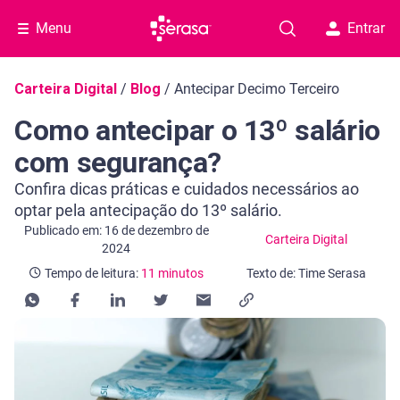
Menu
Entrar
Navegação do blog
Carteira Digital
/
Blog
/
Antecipar Decimo Terceiro
Como antecipar o 13º salário
com segurança?
Confira dicas práticas e cuidados necessários ao
optar pela antecipação do 13º salário.
Categoria Carteira Digital
Tempo de leitura: 11 minutos
Publicado em: 16 de dezembro de
Carteira Digital
2024
Tempo de leitura:
11 minutos
Texto de: Time Serasa