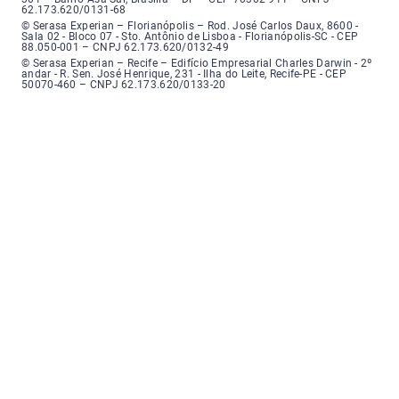
62.173.620/0131-68
Serasa Experian - Florianópolis, Endereço: Rodovia José Carlos, número 8
© Serasa Experian – Florianópolis – Rod. José Carlos Daux, 8600 -
Sala 02 - Bloco 07 - Sto. Antônio de Lisboa - Florianópolis-SC - CEP
88.050-001 – CNPJ 62.173.620/0132-49
Serasa Experian - Recife, Endereço: Edifício Empresarial Charles Darwin,
© Serasa Experian – Recife – Edifício Empresarial Charles Darwin - 2º
andar - R. Sen. José Henrique, 231 - Ilha do Leite, Recife-PE - CEP
50070-460 – CNPJ 62.173.620/0133-20