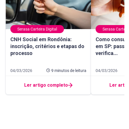
Serasa Carteira Digital
Serasa Carteira
CNH Social em Rondônia: inscrição, critérios e etapas do 
Como consultar 
CNH Social em Rondônia:
Como consult
inscrição, critérios e etapas do
em SP: passo 
processo
verifica...
Data de publicação 4 de março de 2026
9 minutos de leitura
Data de publicaçã
7 minutos de leitur
04/03/2026
9 minutos
de leitura
04/03/2026
Ler artigo completo
Ler arti