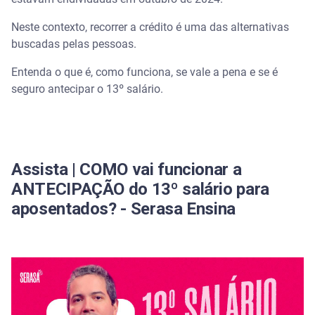
Neste contexto, recorrer a crédito é uma das alternativas
Quais os cuidados ao antecipar seu 13º salário?
buscadas pelas pessoas.
Planejamento financeiro: o segredo para evitar
Entenda o que é, como funciona, se vale a pena e se é
dívidas
seguro antecipar o 13º salário.
Mas, afinal, vale a pena antecipar o 13º salário?
Onde contratar antecipação de 13º salário?
Assista | COMO vai funcionar a
Passo a passo para antecipar o 13º salário
ANTECIPAÇÃO do 13º salário para
aposentados? - Serasa Ensina
Ferramentas úteis para organizar suas finanças
Como o Serasa pode ajudar com sua organização
financeira