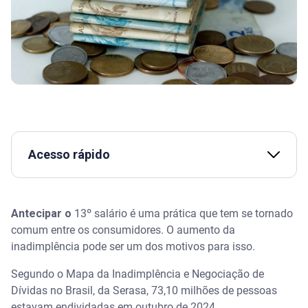
Acesso rápido
Assista | COMO vai funcionar a ANTECIPAÇÃO do
13º salário para aposentados? - Serasa Ensina
Antecipar o
13º salário é uma prática que tem se tornado
comum entre os consumidores. O aumento da
O que é 13º salário e quem tem direito?
inadimplência pode ser um dos motivos para isso.
Antecipar 13º salário: o que é e como funciona?
Segundo o Mapa da Inadimplência e Negociação de
Dívidas no Brasil, da Serasa, 73,10 milhões de pessoas
Quais as vantagens de antecipar o 13º?
estavam endividadas em outubro de 2024.