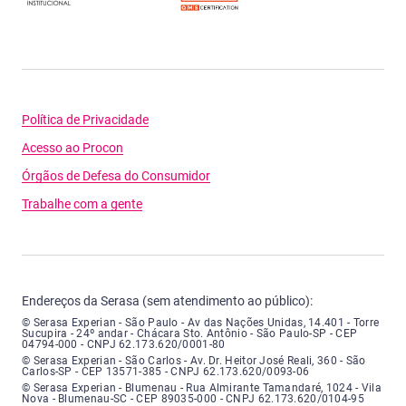
Política de Privacidade
Acesso ao Procon
Órgãos de Defesa do Consumidor
Trabalhe com a gente
Endereços da Serasa (sem atendimento ao público):
Serasa Experian - São Paulo - Endereço: Avenida das Nações Unidas, núme
© Serasa Experian - São Paulo - Av das Nações Unidas, 14.401 - Torre
Sucupira - 24º andar - Chácara Sto. Antônio - São Paulo-SP - CEP
04794-000 - CNPJ 62.173.620/0001-80
Serasa Experian - São Carlos - Endereço: Avenida Doutor Heitor José Real
© Serasa Experian - São Carlos - Av. Dr. Heitor José Reali, 360 - São
Carlos-SP - CEP 13571-385 - CNPJ 62.173.620/0093-06
Serasa Experian - Blumenau - Endereço: Rua Almirante Tamandaré, número
© Serasa Experian - Blumenau - Rua Almirante Tamandaré, 1024 - Vila
Nova - Blumenau-SC - CEP 89035-000 - CNPJ 62.173.620/0104-95