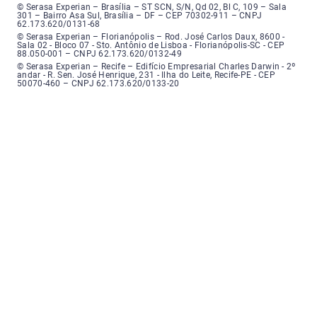
Serasa Experian - Brasília, Endereço: Setor Comercial Norte, sem número, e
© Serasa Experian – Brasília – ST SCN, S/N, Qd 02, Bl C, 109 – Sala
301 – Bairro Asa Sul, Brasília – DF – CEP 70302-911 – CNPJ
62.173.620/0131-68
Serasa Experian - Florianópolis, Endereço: Rodovia José Carlos, número 8
© Serasa Experian – Florianópolis – Rod. José Carlos Daux, 8600 -
Sala 02 - Bloco 07 - Sto. Antônio de Lisboa - Florianópolis-SC - CEP
88.050-001 – CNPJ 62.173.620/0132-49
Serasa Experian - Recife, Endereço: Edifício Empresarial Charles Darwin,
© Serasa Experian – Recife – Edifício Empresarial Charles Darwin - 2º
andar - R. Sen. José Henrique, 231 - Ilha do Leite, Recife-PE - CEP
50070-460 – CNPJ 62.173.620/0133-20