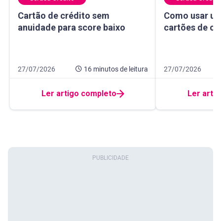
Cartão de crédito sem anuidade para score baixo
Como usar um ma
Cartão de crédito sem
Como usar um
anuidade para score baixo
cartões de cr
Data de publicação 27 de julho de 2026
16 minutos de leitura
Data de publicação
10 minutos de leit
27/07/2026
16 minutos
de leitura
27/07/2026
Ler artigo completo
Ler arti
O que você precisa?