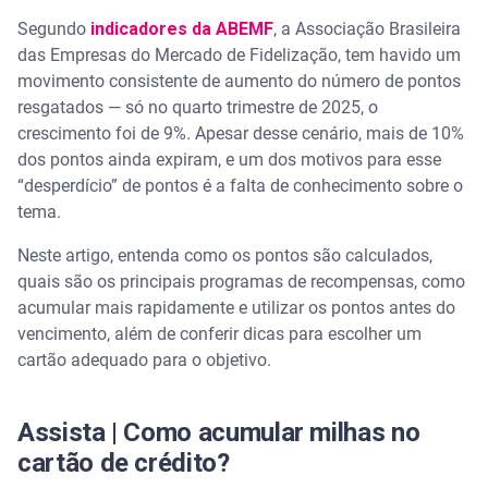
crédito por real gasto?
Segundo
indicadores da ABEMF
, a Associação Brasileira
das Empresas do Mercado de Fidelização, tem havido um
O que é um programa de pontos e como ele
funciona
movimento consistente de aumento do número de pontos
resgatados — só no quarto trimestre de 2025, o
crescimento foi de 9%. Apesar desse cenário, mais de 10%
Quais são os tipos de programa de recompensas
dos pontos ainda expiram, e um dos motivos para esse
“desperdício” de pontos é a falta de conhecimento sobre o
Programa de pontos
tema.
Cashback
Neste artigo, entenda como os pontos são calculados,
quais são os principais programas de recompensas, como
Programas de fidelidade e milhas
acumular mais rapidamente e utilizar os pontos antes do
vencimento, além de conferir dicas para escolher um
Qual a diferença entre pontos do cartão de crédito e
cartão adequado para o objetivo.
milhas aéreas?
Como acumular pontos mais rápido no cartão de
Assista | Como acumular milhas no
crédito
cartão de crédito?