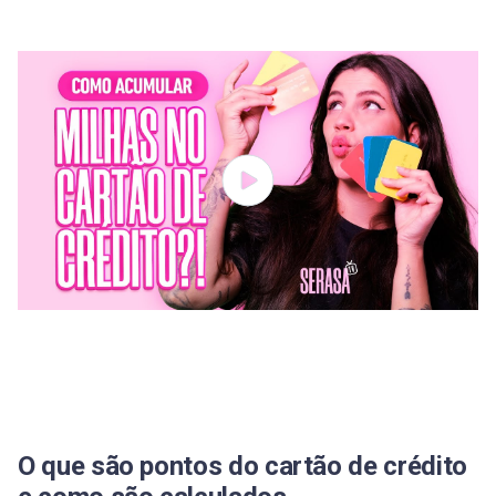
Como usar os pontos do cartão de crédito
acumulados
1. Aproveitar os pontos em outros programas
2. Renda extra
3. Resgatar passagens aéreas
4. Utilizar os pontos para resgatar serviços e
produtos
Estratégias para maximizar o uso dos pontosH2:
Estratégias para maximizar o uso dos pontos
Como consultar os pontos do cartão de crédito
Como saber se o cartão de crédito está
acumulando pontos?
O que são pontos do cartão de crédito