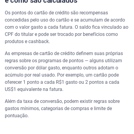
e como são calculados
O que fazer se o cartão não estiver acumulando
pontos
Os pontos do cartão de crédito são recompensas
concedidas pelo uso do cartão e se acumulam de acordo
Como transferir pontos do cartão de crédito para
programas de fidelidade com bônus
com o valor gasto a cada fatura. O saldo fica vinculado ao
CPF do titular e pode ser trocado por benefícios como
produtos e cashback.
Como vender pontos do cartão de crédito
acumulados de forma segura
As empresas de cartão de crédito definem suas próprias
regras sobre os programas de pontos — alguns utilizam
Prazo de validade dos pontos: como evitar a
expiração
conversão por dólar gasto, enquanto outros adotam o
acúmulo por real usado. Por exemplo, um cartão pode
5 dicas na hora de acumular e cuidados ao resgatar
oferecer 1 ponto a cada R$1 gasto ou 2 pontos a cada
pontos do cartão de crédito
US$1 equivalente na fatura.
1. Preste atenção à data de validade dos pontos
Além da taxa de conversão, podem existir regras sobre
gastos mínimos, categorias de compras e limite de
2. Não gaste mais para ter mais pontos
pontuação.
3. Conheça as taxas e anuidades