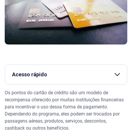
Acesso rápido
Assista | Como acumular milhas no cartão de
Os pontos do cartão de crédito são um modelo de
crédito?
recompensa oferecido por muitas instituições financeiras
para incentivar o uso dessa forma de pagamento.
O que são pontos do cartão de crédito e como são
Dependendo do programa, eles podem ser trocados por
calculados
passagens aéreas, produtos, serviços, descontos,
cashback ou outros benefícios.
Como funciona o acúmulo de pontos do cartão de