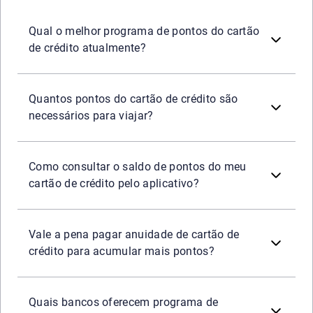
Não existe um programa ideal para todos os consumidores.
Qual o melhor programa de pontos do cartão
de crédito atualmente?
A quantidade varia conforme o destino, a companhia aér
Quantos pontos do cartão de crédito são
necessários para viajar?
Normalmente, basta acessar o aplicativo do banco ou do p
Como consultar o saldo de pontos do meu
cartão de crédito pelo aplicativo?
Depende do volume de gastos e dos benefícios oferecidos
Vale a pena pagar anuidade de cartão de
crédito para acumular mais pontos?
A maior parte dos bancos hoje tem programa de pontos, n
Quais bancos oferecem programa de