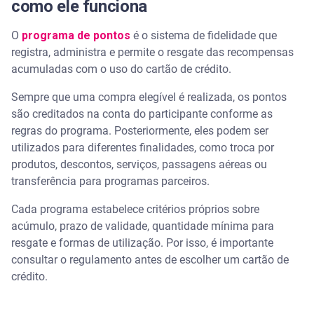
como ele funciona
Como consultar o saldo de pontos do meu cartão
O
programa de pontos
é o sistema de fidelidade que
de crédito pelo aplicativo?
registra, administra e permite o resgate das recompensas
acumuladas com o uso do cartão de crédito.
Vale a pena pagar anuidade de cartão de crédito
para acumular mais pontos?
Sempre que uma compra elegível é realizada, os pontos
são creditados na conta do participante conforme as
Quais bancos oferecem programa de pontos?
regras do programa. Posteriormente, eles podem ser
utilizados para diferentes finalidades, como troca por
Vale a pena participar de um programa de pontos?
produtos, descontos, serviços, passagens aéreas ou
transferência para programas parceiros.
É possível transferir pontos entre programas?
Cada programa estabelece critérios próprios sobre
acúmulo, prazo de validade, quantidade mínima para
resgate e formas de utilização. Por isso, é importante
consultar o regulamento antes de escolher um cartão de
crédito.