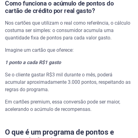
Como funciona o acúmulo de pontos do
cartão de crédito por real gasto?
4. Pesquise antes de tomar uma decisão
Nos cartões que utilizam o real como referência, o cálculo
5. Pesquise antes de trocar seus pontos
costuma ser simples: o consumidor acumula uma
quantidade fixa de pontos para cada valor gasto.
Quais os melhores programas de fidelidade
Imagine um cartão que oferece:
Como escolher o melhor cartão de crédito para
pontos
1 ponto a cada R$1 gasto
Se o cliente gastar R$3 mil durante o mês, poderá
Conheça o Serasa Crédito
acumular aproximadamente 3.000 pontos, respeitando as
regras do programa.
Perguntas frequentes sobre pontos do cartão de
crédito
Em cartões premium, essa conversão pode ser maior,
acelerando o acúmulo de recompensas.
Qual o melhor programa de pontos do cartão de
crédito atualmente?
Quantos pontos do cartão de crédito são
O que é um programa de pontos e
necessários para viajar?