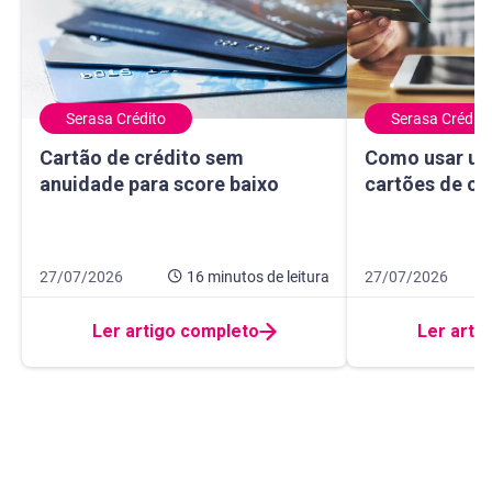
Serasa Crédito
Serasa Crédito
Cartão de crédito sem anuidade para score baixo
Como usar um ma
Cartão de crédito sem
Como usar um
anuidade para score baixo
cartões de cr
Data de publicação 27 de julho de 2026
16 minutos de leitura
Data de publicação
10 minutos de leit
27/07/2026
16 minutos
de leitura
27/07/2026
Ler artigo completo
Ler arti