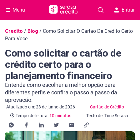
Menu
Entrar
Navegação do blog
Credito
/
Blog
/
Como Solicitar O Cartao De Credito Certo
Para Voce
Como solicitar o cartão de
crédito certo para o
planejamento financeiro
Entenda como escolher a melhor opção para
diferentes perfis e confira o passo a passo da
aprovação.
Categoria Cartão de Crédito
Tempo de leitura: 10 minutos
Atualizado em: 23 de junho de 2026
Cartão de Crédito
Tempo de leitura:
10 minutos
Texto de: Time Serasa