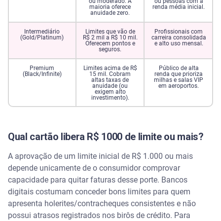
ou moderado. A
ou pessoas com a
maioria oferece
renda média inicial.
anuidade zero.
Intermediário
Limites que vão de
Profissionais com
(Gold/Platinum)
R$ 2 mil a R$ 10 mil.
carreira consolidada
Oferecem pontos e
e alto uso mensal.
seguros.
Premium
Limites acima de R$
Público de alta
(Black/Infinite)
15 mil. Cobram
renda que prioriza
altas taxas de
milhas e salas VIP
anuidade (ou
em aeroportos.
exigem alto
investimento).
Qual cartão libera R$ 1000 de limite ou mais?
A aprovação de um limite inicial de R$ 1.000 ou mais
depende unicamente de o consumidor comprovar
capacidade para quitar faturas desse porte. Bancos
digitais costumam conceder bons limites para quem
apresenta holerites/contracheques consistentes e não
possui atrasos registrados nos birôs de crédito. Para