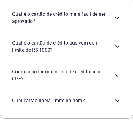
Modelos oferecidos por redes de supermercados, lojas de 
Qual é o cartão de crédito mais fácil de ser
aprovado?
Não há uma linha específica que garanta esse valor inic
Qual é o cartão de crédito que vem com
limite de R$ 1000?
O pedido ocorre via aplicativo ou portal do banco escol
Como solicitar um cartão de crédito pelo
CPF?
A liberação instantânea (e do cartão virtual para uso im
Qual cartão libera limite na hora?