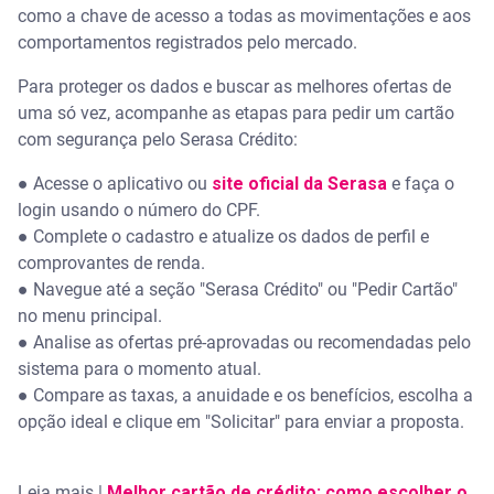
crédito
como a chave de acesso a todas as movimentações e aos
comportamentos registrados pelo mercado.
Qual é o cartão de crédito mais fácil de ser
aprovado?
Para proteger os dados e buscar as melhores ofertas de
uma só vez, acompanhe as etapas para pedir um cartão
Qual é o cartão de crédito que vem com limite de R$
com segurança pelo Serasa Crédito:
1000?
● Acesse o aplicativo ou
site oficial da Serasa
e faça o
Como solicitar um cartão de crédito pelo CPF?
login usando o número do CPF.
● Complete o cadastro e atualize os dados de perfil e
Qual cartão libera limite na hora?
comprovantes de renda.
● Navegue até a seção "Serasa Crédito" ou "Pedir Cartão"
no menu principal.
● Analise as ofertas pré-aprovadas ou recomendadas pelo
sistema para o momento atual.
● Compare as taxas, a anuidade e os benefícios, escolha a
opção ideal e clique em "Solicitar" para enviar a proposta.
Leia mais |
Melhor cartão de crédito: como escolher o