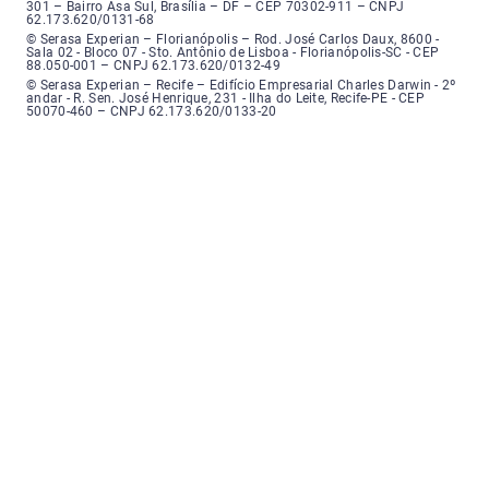
301 – Bairro Asa Sul, Brasília – DF – CEP 70302-911 – CNPJ
62.173.620/0131-68
Serasa Experian - Florianópolis, Endereço: Rodovia José Carlos, número 8
© Serasa Experian – Florianópolis – Rod. José Carlos Daux, 8600 -
Sala 02 - Bloco 07 - Sto. Antônio de Lisboa - Florianópolis-SC - CEP
88.050-001 – CNPJ 62.173.620/0132-49
Serasa Experian - Recife, Endereço: Edifício Empresarial Charles Darwin,
© Serasa Experian – Recife – Edifício Empresarial Charles Darwin - 2º
andar - R. Sen. José Henrique, 231 - Ilha do Leite, Recife-PE - CEP
50070-460 – CNPJ 62.173.620/0133-20