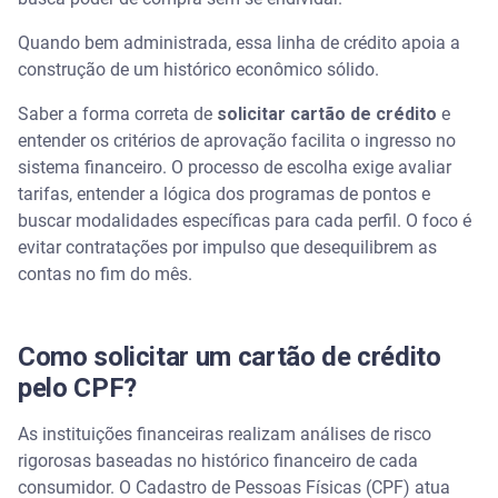
Qual é o cartão de crédito mais fácil de ser
aprovado?
Quando bem administrada, essa linha de crédito apoia a
construção de um histórico econômico sólido.
Entendendo os limites: do valor inicial às categorias
premium
Saber a forma correta de
solicitar cartão de crédito
e
entender os critérios de aprovação facilita o ingresso no
Qual cartão libera R$ 1000 de limite ou mais?
sistema financeiro. O processo de escolha exige avaliar
tarifas, entender a lógica dos programas de pontos e
Cartões para perfis específicos: do negativado ao
buscar modalidades específicas para cada perfil. O foco é
viajante
evitar contratações por impulso que desequilibrem as
contas no fim do mês.
Qual a melhor opção para quem está com o CPF
negativado?
Como solicitar um cartão de crédito
Assista |Como organizar as finanças e como usar
crédito em 2026 – Serasa Ensina
pelo CPF?
Compare e simule ofertas no Serasa Crédito
As instituições financeiras realizam análises de risco
rigorosas baseadas no histórico financeiro de cada
Perguntas frequentes sobre solicitar cartão de
consumidor. O Cadastro de Pessoas Físicas (CPF) atua