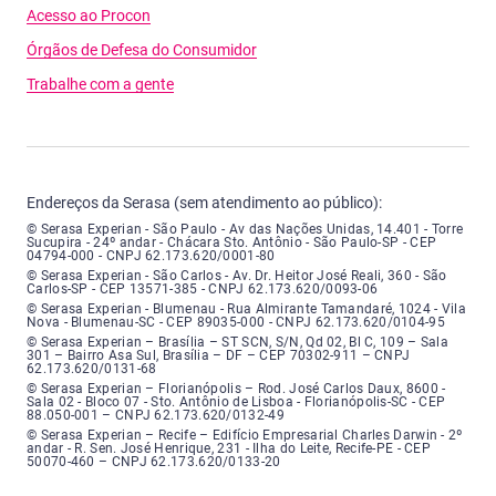
Acesso ao Procon
Órgãos de Defesa do Consumidor
Trabalhe com a gente
Endereços da Serasa (sem atendimento ao público):
Serasa Experian - São Paulo - Endereço: Avenida das Nações Unidas, núme
© Serasa Experian - São Paulo - Av das Nações Unidas, 14.401 - Torre
Sucupira - 24º andar - Chácara Sto. Antônio - São Paulo-SP - CEP
04794-000 - CNPJ 62.173.620/0001-80
Serasa Experian - São Carlos - Endereço: Avenida Doutor Heitor José Real
© Serasa Experian - São Carlos - Av. Dr. Heitor José Reali, 360 - São
Carlos-SP - CEP 13571-385 - CNPJ 62.173.620/0093-06
Serasa Experian - Blumenau - Endereço: Rua Almirante Tamandaré, número
© Serasa Experian - Blumenau - Rua Almirante Tamandaré, 1024 - Vila
Nova - Blumenau-SC - CEP 89035-000 - CNPJ 62.173.620/0104-95
Serasa Experian - Brasília, Endereço: Setor Comercial Norte, sem número, e
© Serasa Experian – Brasília – ST SCN, S/N, Qd 02, Bl C, 109 – Sala
301 – Bairro Asa Sul, Brasília – DF – CEP 70302-911 – CNPJ
62.173.620/0131-68
Serasa Experian - Florianópolis, Endereço: Rodovia José Carlos, número 8
© Serasa Experian – Florianópolis – Rod. José Carlos Daux, 8600 -
Sala 02 - Bloco 07 - Sto. Antônio de Lisboa - Florianópolis-SC - CEP
88.050-001 – CNPJ 62.173.620/0132-49
Serasa Experian - Recife, Endereço: Edifício Empresarial Charles Darwin,
© Serasa Experian – Recife – Edifício Empresarial Charles Darwin - 2º
andar - R. Sen. José Henrique, 231 - Ilha do Leite, Recife-PE - CEP
50070-460 – CNPJ 62.173.620/0133-20