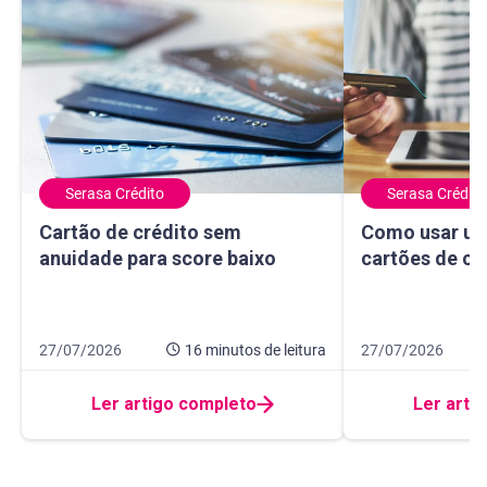
Serasa Crédito
Serasa Crédito
Cartão de crédito sem anuidade para score baixo
Como usar um ma
Cartão de crédito sem
Como usar um
anuidade para score baixo
cartões de cr
Data de publicação 27 de julho de 2026
16 minutos de leitura
Data de publicação
10 minutos de leit
27/07/2026
16 minutos
de leitura
27/07/2026
Ler artigo completo
Ler arti