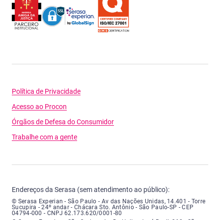
Política de Privacidade
Acesso ao Procon
Órgãos de Defesa do Consumidor
Trabalhe com a gente
Endereços da Serasa (sem atendimento ao público):
Serasa Experian - São Paulo - Endereço: Avenida das Nações Unidas, núme
© Serasa Experian - São Paulo - Av das Nações Unidas, 14.401 - Torre
Sucupira - 24º andar - Chácara Sto. Antônio - São Paulo-SP - CEP
04794-000 - CNPJ 62.173.620/0001-80