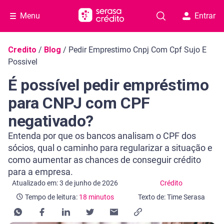
Menu
Entrar
Navegação do blog
Credito
/
Blog
/
Pedir Emprestimo Cnpj Com Cpf Sujo E
Possivel
É possível pedir empréstimo
para CNPJ com CPF
negativado?
Entenda por que os bancos analisam o CPF dos
sócios, qual o caminho para regularizar a situação e
como aumentar as chances de conseguir crédito
para a empresa.
Categoria Crédito
Tempo de leitura: 18 minutos
Atualizado em: 3 de junho de 2026
Crédito
Tempo de leitura:
18 minutos
Texto de: Time Serasa