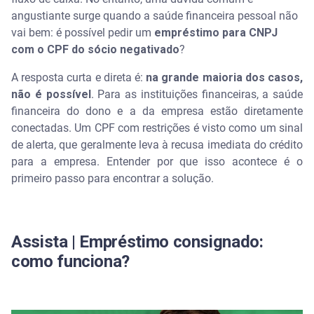
angustiante surge quando a saúde financeira pessoal não
O caminho para o crédito: um plano de ação para o
vai bem: é possível pedir um
empréstimo para CNPJ
empreendedor
com o CPF do sócio negativado
?
Existem exceções? Crédito para CNPJ com CPF
A resposta curta e direta é:
na grande maioria dos casos,
negativado
não é possível
. Para as instituições financeiras, a saúde
financeira do dono e a da empresa estão diretamente
Buscando o crédito após a regularização
conectadas. Um CPF com restrições é visto como um sinal
de alerta, que geralmente leva à recusa imediata do crédito
A saúde financeira do dono é a saúde do negócio
para a empresa. Entender por que isso acontece é o
primeiro passo para encontrar a solução.
Perguntas frequentes sobre crédito para CNPJ e
CPF negativado
Por que o banco consulta o CPF do sócio para um
Assista | Empréstimo consignado:
empréstimo do CNPJ?
como funciona?
Sou MEI. A análise do meu CPF é mais importante
que a do meu CNPJ?