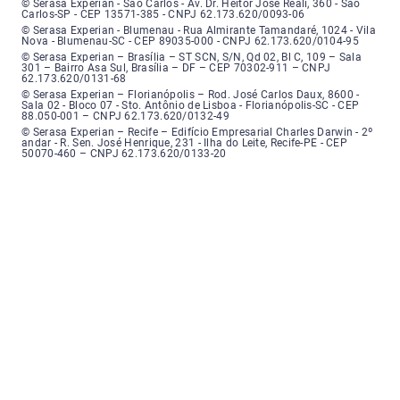
Serasa Experian - São Carlos - Endereço: Avenida Doutor Heitor José Real
© Serasa Experian - São Carlos - Av. Dr. Heitor José Reali, 360 - São
Carlos-SP - CEP 13571-385 - CNPJ 62.173.620/0093-06
Serasa Experian - Blumenau - Endereço: Rua Almirante Tamandaré, número
© Serasa Experian - Blumenau - Rua Almirante Tamandaré, 1024 - Vila
Nova - Blumenau-SC - CEP 89035-000 - CNPJ 62.173.620/0104-95
Serasa Experian - Brasília, Endereço: Setor Comercial Norte, sem número, e
© Serasa Experian – Brasília – ST SCN, S/N, Qd 02, Bl C, 109 – Sala
301 – Bairro Asa Sul, Brasília – DF – CEP 70302-911 – CNPJ
62.173.620/0131-68
Serasa Experian - Florianópolis, Endereço: Rodovia José Carlos, número 8
© Serasa Experian – Florianópolis – Rod. José Carlos Daux, 8600 -
Sala 02 - Bloco 07 - Sto. Antônio de Lisboa - Florianópolis-SC - CEP
88.050-001 – CNPJ 62.173.620/0132-49
Serasa Experian - Recife, Endereço: Edifício Empresarial Charles Darwin,
© Serasa Experian – Recife – Edifício Empresarial Charles Darwin - 2º
andar - R. Sen. José Henrique, 231 - Ilha do Leite, Recife-PE - CEP
50070-460 – CNPJ 62.173.620/0133-20