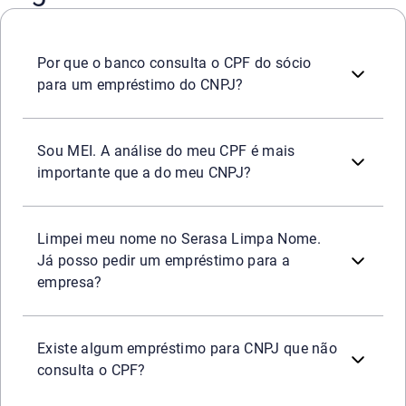
Para micro e pequenas empresas, os bancos entendem que 
Por que o banco consulta o CPF do sócio
para um empréstimo do CNPJ?
Sim. Para o MEI, a análise de crédito é quase 100% focad
Sou MEI. A análise do meu CPF é mais
importante que a do meu CNPJ?
Limpar o nome é o primeiro e mais importante passo. No 
Limpei meu nome no Serasa Limpa Nome.
Já posso pedir um empréstimo para a
empresa?
É extremamente raro. Praticamente todas as instituições
Existe algum empréstimo para CNPJ que não
consulta o CPF?