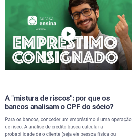
Limpei meu nome no Serasa Limpa Nome. Já
posso pedir um empréstimo para a empresa?
Existe algum empréstimo para CNPJ que não
consulta o CPF?
A "mistura de riscos": por que os
bancos analisam o CPF do sócio?
Para os bancos, conceder um empréstimo é uma operação
de risco. A análise de crédito busca calcular a
probabilidade de o cliente (seja ele pessoa física ou