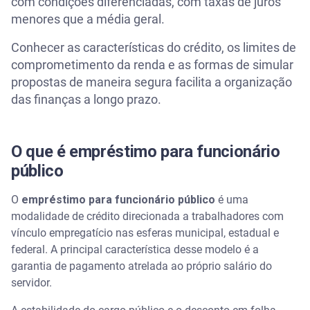
com condições diferenciadas, com taxas de juros
menores que a média geral.
Quem pode contratar o empréstimo para servidor
público
Conhecer as características do crédito, os limites de
comprometimento da renda e as formas de simular
Comparativo entre modalidades de crédito
propostas de maneira segura facilita a organização
das finanças a longo prazo.
O que influencia as taxas de juros e a aprovação do
crédito
O que é empréstimo para funcionário
Assista | Como comparar empréstimos? - Serasa
Ensina
público
O
empréstimo para funcionário público
é uma
Cuidados antes de contratar o empréstimo para
funcionário público
modalidade de crédito direcionada a trabalhadores com
vínculo empregatício nas esferas municipal, estadual e
Simular crédito no Serasa Crédito
federal. A principal característica desse modelo é a
garantia de pagamento atrelada ao próprio salário do
Perguntas frequentes sobre empréstimo para
servidor.
funcionário público