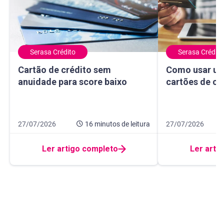
Serasa Crédito
Serasa Crédito
Cartão de crédito sem anuidade para score baixo
Como usar um ma
Cartão de crédito sem
Como usar um
anuidade para score baixo
cartões de cr
Data de publicação 27 de julho de 2026
16 minutos de leitura
Data de publicação
10 minutos de leit
27/07/2026
16 minutos
de leitura
27/07/2026
Ler artigo completo
Ler arti