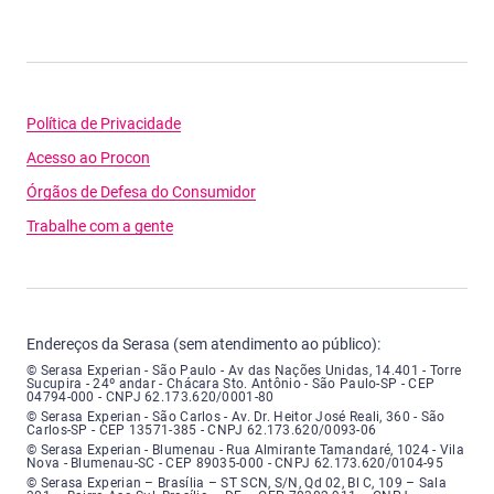
Política de Privacidade
Acesso ao Procon
Órgãos de Defesa do Consumidor
Trabalhe com a gente
Endereços da Serasa (sem atendimento ao público):
Serasa Experian - São Paulo - Endereço: Avenida das Nações Unidas, núme
© Serasa Experian - São Paulo - Av das Nações Unidas, 14.401 - Torre
Sucupira - 24º andar - Chácara Sto. Antônio - São Paulo-SP - CEP
04794-000 - CNPJ 62.173.620/0001-80
Serasa Experian - São Carlos - Endereço: Avenida Doutor Heitor José Real
© Serasa Experian - São Carlos - Av. Dr. Heitor José Reali, 360 - São
Carlos-SP - CEP 13571-385 - CNPJ 62.173.620/0093-06
Serasa Experian - Blumenau - Endereço: Rua Almirante Tamandaré, número
© Serasa Experian - Blumenau - Rua Almirante Tamandaré, 1024 - Vila
Nova - Blumenau-SC - CEP 89035-000 - CNPJ 62.173.620/0104-95
Serasa Experian - Brasília, Endereço: Setor Comercial Norte, sem número, e
© Serasa Experian – Brasília – ST SCN, S/N, Qd 02, Bl C, 109 – Sala