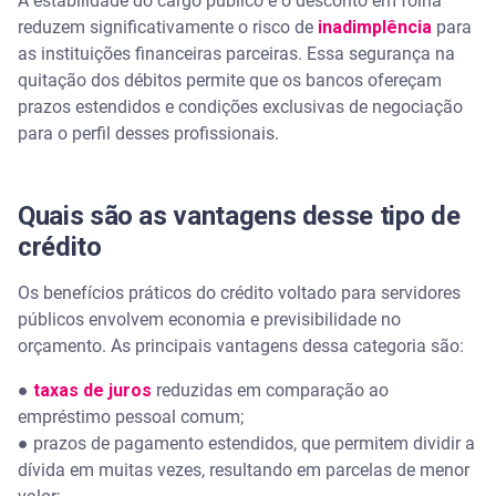
A estabilidade do cargo público e o desconto em folha
O servidor público negativado pode contratar
reduzem significativamente o risco de
inadimplência
para
empréstimo consignado?
as instituições financeiras parceiras. Essa segurança na
quitação dos débitos permite que os bancos ofereçam
Qual é a diferença entre margem consignável e
prazos estendidos e condições exclusivas de negociação
parcela do empréstimo?
para o perfil desses profissionais.
O empréstimo para funcionário público pode ser
quitado antes do prazo?
Quais são as vantagens desse tipo de
crédito
Os benefícios práticos do crédito voltado para servidores
públicos envolvem economia e previsibilidade no
orçamento. As principais vantagens dessa categoria são:
●
taxas de juros
reduzidas em comparação ao
empréstimo pessoal comum;
● prazos de pagamento estendidos, que permitem dividir a
dívida em muitas vezes, resultando em parcelas de menor