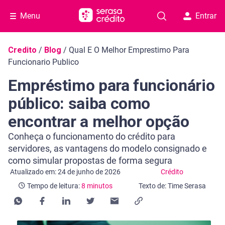
Menu
Entrar
Navegação do blog
Credito
/
Blog
/
Qual E O Melhor Emprestimo Para
Funcionario Publico
Empréstimo para funcionário
público: saiba como
encontrar a melhor opção
Conheça o funcionamento do crédito para
servidores, as vantagens do modelo consignado e
como simular propostas de forma segura
Categoria Crédito
Tempo de leitura: 8 minutos
Atualizado em: 24 de junho de 2026
Crédito
Tempo de leitura:
8 minutos
Texto de: Time Serasa