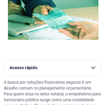
Acesso rápido
O que é empréstimo para funcionário público
A busca por soluções financeiras seguras é um
desafio comum no planejamento orçamentário.
Quais são as vantagens desse tipo de crédito
Para quem atua no setor estatal, o empréstimo para
funcionário público surge como uma modalidade
O que é margem consignável