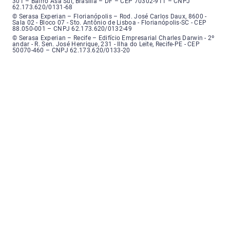
301 – Bairro Asa Sul, Brasília – DF – CEP 70302-911 – CNPJ
62.173.620/0131-68
Serasa Experian - Florianópolis, Endereço: Rodovia José Carlos, número 8
© Serasa Experian – Florianópolis – Rod. José Carlos Daux, 8600 -
Sala 02 - Bloco 07 - Sto. Antônio de Lisboa - Florianópolis-SC - CEP
88.050-001 – CNPJ 62.173.620/0132-49
Serasa Experian - Recife, Endereço: Edifício Empresarial Charles Darwin,
© Serasa Experian – Recife – Edifício Empresarial Charles Darwin - 2º
andar - R. Sen. José Henrique, 231 - Ilha do Leite, Recife-PE - CEP
50070-460 – CNPJ 62.173.620/0133-20