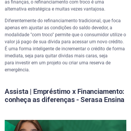
as finanças, o refinanciamento com troco é uma
alternativa estratégica e muitas vezes vantajosa.
Vantagens do refinanciamento com troco
Diferentemente do refinanciamento tradicional, que foca
1. Acesso a crédito com juros menores
apenas em ajustar as condições do saldo devedor, a
modalidade "com troco" permite que o consumidor utilize o
2. Unificação e organização financeira
valor já pago de sua dívida para acessar um novo crédito.
É uma forma inteligente de incrementar o crédito de forma
3. Rapidez e menos burocracia
imediata, seja para quitar dívidas mais caras, seja
para investir em um projeto ou criar uma reserva de
4. Liquidez para objetivos específicos
emergência.
Desvantagens e pontos de atenção
Assista | Empréstimo x Financiamento:
1. Aumento do prazo da dívida
conheça as diferenças - Serasa Ensina
2. Aumento do custo total do empréstimo
3. Risco agravado na modalidade com garantia