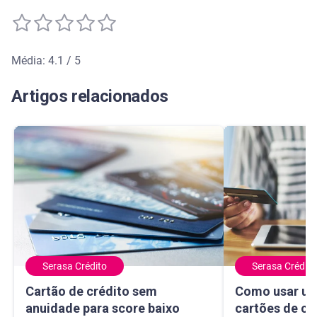
Média: 4.1 / 5
Média de avaliação: 4.1 de 5
Artigos relacionados
Serasa Crédito
Serasa Crédito
Cartão de crédito sem anuidade para score baixo
Como usar um ma
Cartão de crédito sem
Como usar um
anuidade para score baixo
cartões de cr