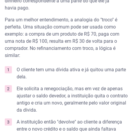
dinheiro correspondente a uma parte do que ele já
empréstimo?
havia pago.
É possível fazer refinanciamento com troco com o
Para um melhor entendimento, a analogia do "troco" é
CPF negativado?
perfeita. Uma situação comum pode ser usada como
exemplo: a compra de um produto de R$ 70, paga com
uma nota de R$ 100, resulta em R$ 30 de volta para o
comprador. No refinanciamento com troco, a lógica é
similar:
O cliente tem uma dívida ativa e já quitou uma parte
dela.
Ele solicita a renegociação, mas em vez de apenas
ajustar o saldo devedor, a instituição quita o contrato
antigo e cria um novo, geralmente pelo valor original
da dívida.
A instituição então "devolve" ao cliente a diferença
entre o novo crédito e o saldo que ainda faltava