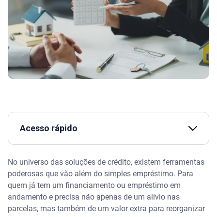
Acesso rápido
Assista | Empréstimo x Financiamento: conheça as
No universo das soluções de crédito, existem ferramentas
diferenças - Serasa Ensina
poderosas que vão além do simples empréstimo. Para
quem já tem um financiamento ou empréstimo em
O que é refinanciamento com troco?
andamento e precisa não apenas de um alívio nas
parcelas, mas também de um valor extra para reorganizar
Como o cálculo funciona na prática?