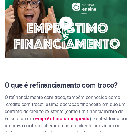
4. Falsa sensação de alívio
Quando vale a pena optar pelo refinanciamento
com troco?
Como solicitar o refinanciamento com troco?
Uma ferramenta estratégica, não uma solução
mágica
Perguntas frequentes sobre refinanciamento com
troco
O que é refinanciamento com troco?
O que significa "troco" em um refinanciamento?
O refinanciamento com troco, também conhecido como
"crédito com troco", é uma operação financeira em que um
Qualquer tipo de empréstimo pode ter
contrato de crédito existente (como um financiamento de
refinanciamento com troco?
veículo ou um
empréstimo consignado
) é substituído por
um novo contrato, liberando para o cliente um valor em
Refinanciar com troco é o mesmo que pegar outro