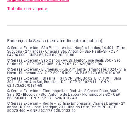
Trabalhe com a gente
Endereços da Serasa (sem atendimento ao público):
Serasa Experian - São Paulo - Endereço: Avenida das Nações Unidas, núme
© Serasa Experian - São Paulo - Av das Nações Unidas, 14.401 - Torre
Sucupira - 24º andar - Chácara Sto. Antônio - São Paulo-SP - CEP
04794-000 - CNPJ 62.173.620/0001-80
Serasa Experian - São Carlos - Endereço: Avenida Doutor Heitor José Real
© Serasa Experian - São Carlos - Av. Dr. Heitor José Reali, 360 - São
Carlos-SP - CEP 13571-385 - CNPJ 62.173.620/0093-06
Serasa Experian - Blumenau - Endereço: Rua Almirante Tamandaré, número
© Serasa Experian - Blumenau - Rua Almirante Tamandaré, 1024 - Vila
Nova - Blumenau-SC - CEP 89035-000 - CNPJ 62.173.620/0104-95
Serasa Experian - Brasília, Endereço: Setor Comercial Norte, sem número, e
© Serasa Experian – Brasília – ST SCN, S/N, Qd 02, Bl C, 109 – Sala
301 – Bairro Asa Sul, Brasília – DF – CEP 70302-911 – CNPJ
62.173.620/0131-68
Serasa Experian - Florianópolis, Endereço: Rodovia José Carlos, número 8
© Serasa Experian – Florianópolis – Rod. José Carlos Daux, 8600 -
Sala 02 - Bloco 07 - Sto. Antônio de Lisboa - Florianópolis-SC - CEP
88.050-001 – CNPJ 62.173.620/0132-49
Serasa Experian - Recife, Endereço: Edifício Empresarial Charles Darwin,
© Serasa Experian – Recife – Edifício Empresarial Charles Darwin - 2º
andar - R. Sen. José Henrique, 231 - Ilha do Leite, Recife-PE - CEP
50070-460 – CNPJ 62.173.620/0133-20