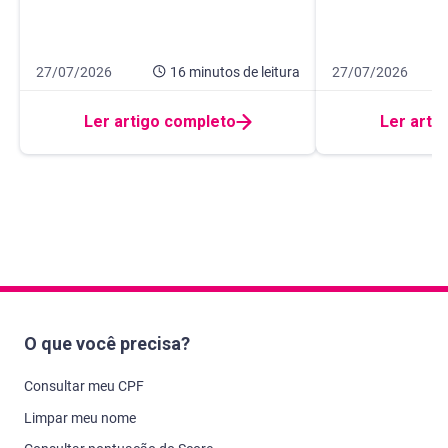
Data de publicação 27 de julho de 2026
16 minutos de leitura
Data de publicação
10 minutos de leit
27/07/2026
16 minutos
de leitura
27/07/2026
Ler artigo completo
Ler arti
O que você precisa?
Consultar meu CPF
Limpar meu nome