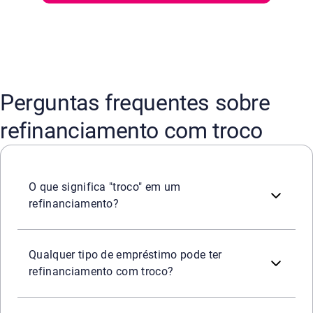
Perguntas frequentes sobre
refinanciamento com troco
"Troco" é o valor em dinheiro que o cliente recebe ao refi
O que significa "troco" em um
refinanciamento?
Não. Essa modalidade é mais comum em linhas de crédit
Qualquer tipo de empréstimo pode ter
refinanciamento com troco?
De certa forma, sim. A operação quita a dívida antiga e