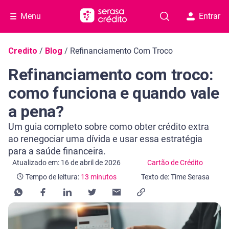
Menu
Entrar
Navegação do blog
Credito
/
Blog
/
Refinanciamento Com Troco
Refinanciamento com troco:
como funciona e quando vale
a pena?
Um guia completo sobre como obter crédito extra
ao renegociar uma dívida e usar essa estratégia
para a saúde financeira.
Categoria Cartão de Crédito
Tempo de leitura: 13 minutos
Atualizado em: 16 de abril de 2026
Cartão de Crédito
Tempo de leitura:
13 minutos
Texto de: Time Serasa