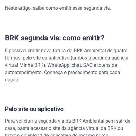
O que precisa para emitir a segunda via
Neste artigo, saiba como emitir essa segunda via.
O que é a BRK e onde atua
Assista | NOVIDADE: Funcionalidade "Minhas
BRK segunda via: como emitir?
Contas" no aplicativo Serasa
É possível emitir nova fatura da BRK Ambiental de quatro
O que acontece se atrasar a conta
formas: pelo site ou aplicativo (ambos a partir da agência
virtual Minha BRK), WhatsApp, chat, SAC e totens de
autoatendimento. Conheça o procedimento para cada
opção.
Pelo site ou aplicativo
Para solicitar a segunda via da BRK Ambiental sem sair de
casa, basta acessar o site da agência virtual da BRK ou
fazer o download do aplicativo de mesmo nome,