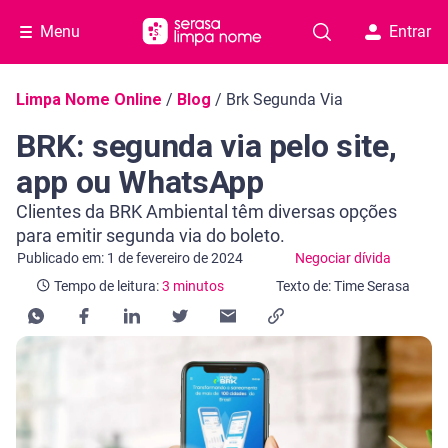
Menu
Entrar
Navegação do blog
Limpa Nome Online
/
Blog
/
Brk Segunda Via
BRK: segunda via pelo site,
app ou WhatsApp
Clientes da BRK Ambiental têm diversas opções
para emitir segunda via do boleto.
Categoria Negociar dívida
Tempo de leitura: 3 minutos
Publicado em: 1 de fevereiro de 2024
Negociar dívida
Tempo de leitura:
3 minutos
Texto de: Time Serasa