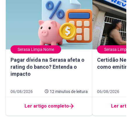
Serasa Limpa Nome
Serasa Limpa
Pagar dívida na Serasa afeta o rating do banco? Entenda 
Certidão Negativ
Pagar dívida na Serasa afeta o
Certidão Nega
rating do banco? Entenda o
como emitir e
impacto
Data de publicação 6 de agosto de 2026
12 minutos de leitura
Data de publicaçã
8 minutos de leitur
06/08/2026
12 minutos
de leitura
06/08/2026
Ler artigo completo
Ler arti