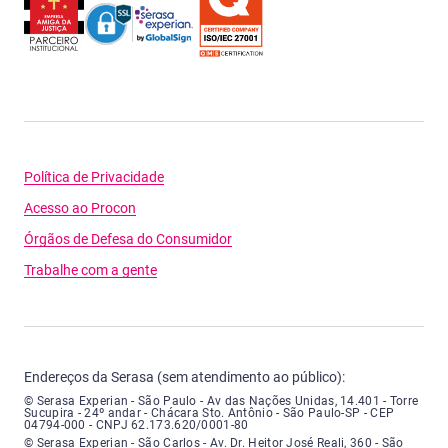
Política de Privacidade
Acesso ao Procon
Órgãos de Defesa do Consumidor
Trabalhe com a gente
Endereços da Serasa (sem atendimento ao público):
Serasa Experian - São Paulo - Endereço: Avenida das Nações Unidas, núme
© Serasa Experian - São Paulo - Av das Nações Unidas, 14.401 - Torre
Sucupira - 24º andar - Chácara Sto. Antônio - São Paulo-SP - CEP
04794-000 - CNPJ 62.173.620/0001-80
Serasa Experian - São Carlos - Endereço: Avenida Doutor Heitor José Real
© Serasa Experian - São Carlos - Av. Dr. Heitor José Reali, 360 - São