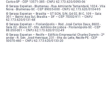
Carlos-SP - CEP 13571-385 - CNPJ 62.173.620/0093-06
Serasa Experian - Blumenau - Endereço: Rua Almirante Tamandaré, número
© Serasa Experian - Blumenau - Rua Almirante Tamandaré, 1024 - Vila
Nova - Blumenau-SC - CEP 89035-000 - CNPJ 62.173.620/0104-95
Serasa Experian - Brasília, Endereço: Setor Comercial Norte, sem número, e
© Serasa Experian – Brasília – ST SCN, S/N, Qd 02, Bl C, 109 – Sala
301 – Bairro Asa Sul, Brasília – DF – CEP 70302-911 – CNPJ
62.173.620/0131-68
Serasa Experian - Florianópolis, Endereço: Rodovia José Carlos, número 8
© Serasa Experian – Florianópolis – Rod. José Carlos Daux, 8600 -
Sala 02 - Bloco 07 - Sto. Antônio de Lisboa - Florianópolis-SC - CEP
88.050-001 – CNPJ 62.173.620/0132-49
Serasa Experian - Recife, Endereço: Edifício Empresarial Charles Darwin,
© Serasa Experian – Recife – Edifício Empresarial Charles Darwin - 2º
andar - R. Sen. José Henrique, 231 - Ilha do Leite, Recife-PE - CEP
50070-460 – CNPJ 62.173.620/0133-20