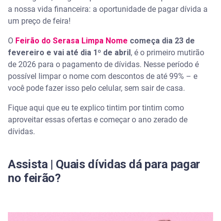
Quando tem Feirão Limpa nome 2026?
a nossa vida financeira: a oportunidade de pagar dívida a
um preço de feira!
O Feirão Serasa Limpa Nome é confiável?
O
Feirão do Serasa Limpa Nome
começa dia 23 de
fevereiro e vai até dia 1º de abril
, é o primeiro mutirão
Quando faz acordo na Serasa o nome já fica
limpo?
de 2026 para o pagamento de dívidas. Nesse período é
possível limpar o nome com descontos de até 99% – e
você pode fazer isso pelo celular, sem sair de casa.
Fique aqui que eu te explico tintim por tintim como
aproveitar essas ofertas e começar o ano zerado de
dívidas.
Assista | Quais dívidas dá para pagar
no feirão?