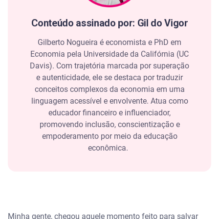
2026?
Conteúdo assinado por: Gil do Vigor
Que tipo de dívida posso pagar no Feirão?
Gilberto Nogueira é economista e PhD em
Como limpar o nome no Feirão da Serasa?
Economia pela Universidade da Califórnia (UC
Davis). Com trajetória marcada por superação
Negociar pelo site ou app
e autenticidade, ele se destaca por traduzir
conceitos complexos da economia em uma
Negociar pelo WhatsApp
linguagem acessível e envolvente. Atua como
educador financeiro e influenciador,
Fique atento contra golpes em nome da Serasa
promovendo inclusão, conscientização e
empoderamento por meio da educação
Você merece um nome limpo
econômica.
Perguntas frequentes sobre o Feirão do Serasa
Limpa Nome
Como conseguir 99% de desconto na Serasa?
Minha gente, chegou aquele momento feito para salvar