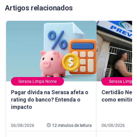
Artigos relacionados
Serasa Limpa Nome
Serasa Limpa
Pagar dívida na Serasa afeta o rating do banco? Entenda 
Certidão Negativ
Pagar dívida na Serasa afeta o
Certidão Nega
rating do banco? Entenda o
como emitir e
impacto
Data de publicação 6 de agosto de 2026
12 minutos de leitura
Data de publicaçã
8 minutos de leitur
06/08/2026
12 minutos
de leitura
06/08/2026