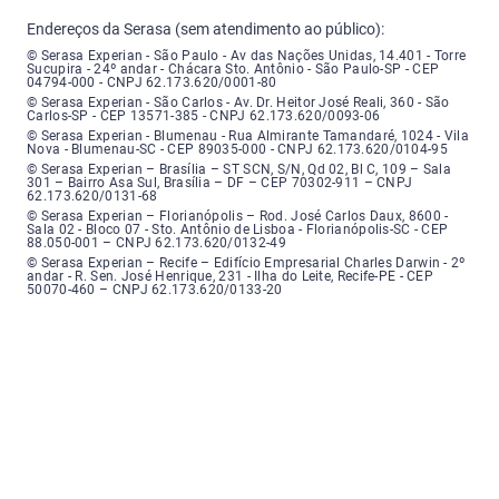
Endereços da Serasa (sem atendimento ao público):
Serasa Experian - São Paulo - Endereço: Avenida das Nações Unidas, núme
© Serasa Experian - São Paulo - Av das Nações Unidas, 14.401 - Torre
Sucupira - 24º andar - Chácara Sto. Antônio - São Paulo-SP - CEP
04794-000 - CNPJ 62.173.620/0001-80
Serasa Experian - São Carlos - Endereço: Avenida Doutor Heitor José Real
© Serasa Experian - São Carlos - Av. Dr. Heitor José Reali, 360 - São
Carlos-SP - CEP 13571-385 - CNPJ 62.173.620/0093-06
Serasa Experian - Blumenau - Endereço: Rua Almirante Tamandaré, número
© Serasa Experian - Blumenau - Rua Almirante Tamandaré, 1024 - Vila
Nova - Blumenau-SC - CEP 89035-000 - CNPJ 62.173.620/0104-95
Serasa Experian - Brasília, Endereço: Setor Comercial Norte, sem número, e
© Serasa Experian – Brasília – ST SCN, S/N, Qd 02, Bl C, 109 – Sala
301 – Bairro Asa Sul, Brasília – DF – CEP 70302-911 – CNPJ
62.173.620/0131-68
Serasa Experian - Florianópolis, Endereço: Rodovia José Carlos, número 8
© Serasa Experian – Florianópolis – Rod. José Carlos Daux, 8600 -
Sala 02 - Bloco 07 - Sto. Antônio de Lisboa - Florianópolis-SC - CEP
88.050-001 – CNPJ 62.173.620/0132-49
Serasa Experian - Recife, Endereço: Edifício Empresarial Charles Darwin,
© Serasa Experian – Recife – Edifício Empresarial Charles Darwin - 2º
andar - R. Sen. José Henrique, 231 - Ilha do Leite, Recife-PE - CEP
50070-460 – CNPJ 62.173.620/0133-20