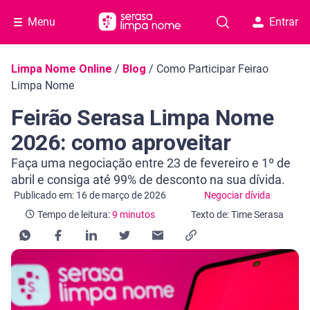
Menu
Entrar
Navegação do blog
Limpa Nome Online
/
Blog
/
Como Participar Feirao
Limpa Nome
Feirão Serasa Limpa Nome
2026: como aproveitar
Faça uma negociação entre 23 de fevereiro e 1º de
abril e consiga até 99% de desconto na sua dívida.
Categoria Negociar dívida
Tempo de leitura: 9 minutos
Publicado em: 16 de março de 2026
Negociar dívida
Tempo de leitura:
9 minutos
Texto de: Time Serasa