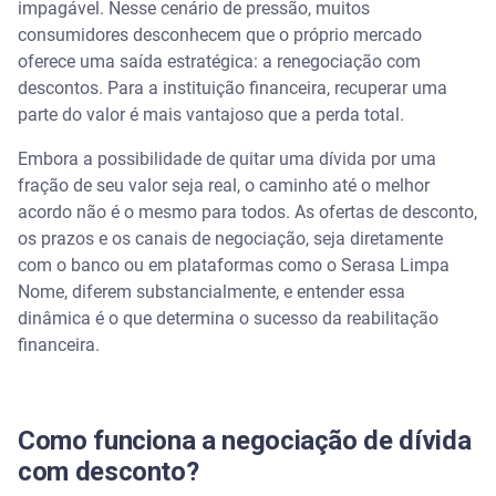
impagável. Nesse cenário de pressão, muitos
Quais as vantagens de negociar a dívida com
desconto?
consumidores desconhecem que o próprio mercado
oferece uma saída estratégica: a renegociação com
Como quitar uma dívida com até 99% de desconto?
descontos. Para a instituição financeira, recuperar uma
parte do valor é mais vantajoso que a perda total.
Assista | Como negociar dívida com banco? -
Serasa Ensina
Embora a possibilidade de quitar uma dívida por uma
fração de seu valor seja real, o caminho até o melhor
acordo não é o mesmo para todos. As ofertas de desconto,
Onde negociar: direto com o banco ou em uma
plataforma?
os prazos e os canais de negociação, seja diretamente
com o banco ou em plataformas como o Serasa Limpa
Passo a passo para negociar no Serasa Limpa
Nome, diferem substancialmente, e entender essa
Nome
dinâmica é o que determina o sucesso da reabilitação
financeira.
Quais as consequências de não pagar a dívida do
banco?
Organize suas finanças para um futuro sem dívidas
Como funciona a negociação de dívida
com desconto?
Perguntas frequentes sobre negociação de dívidas