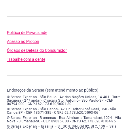
Política de Privacidade
Acesso ao Procon
Órgãos de Defesa do Consumidor
Trabalhe com a gente
Endereços da Serasa (sem atendimento ao público):
Serasa Experian - São Paulo - Endereço: Avenida das Nações Unidas, núme
© Serasa Experian - São Paulo - Av das Nações Unidas, 14.401 - Torre
Sucupira - 24º andar - Chácara Sto. Antônio - São Paulo-SP - CEP
04794-000 - CNPJ 62.173.620/0001-80
Serasa Experian - São Carlos - Endereço: Avenida Doutor Heitor José Real
© Serasa Experian - São Carlos - Av. Dr. Heitor José Reali, 360 - São
Carlos-SP - CEP 13571-385 - CNPJ 62.173.620/0093-06
Serasa Experian - Blumenau - Endereço: Rua Almirante Tamandaré, número
© Serasa Experian - Blumenau - Rua Almirante Tamandaré, 1024 - Vila
Nova - Blumenau-SC - CEP 89035-000 - CNPJ 62.173.620/0104-95
Serasa Experian - Brasília, Endereço: Setor Comercial Norte, sem número, e
© Serasa Experian – Brasília – ST SCN, S/N, Qd 02, Bl C, 109 – Sala