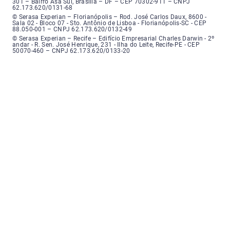
301 – Bairro Asa Sul, Brasília – DF – CEP 70302-911 – CNPJ
62.173.620/0131-68
Serasa Experian - Florianópolis, Endereço: Rodovia José Carlos, número 8
© Serasa Experian – Florianópolis – Rod. José Carlos Daux, 8600 -
Sala 02 - Bloco 07 - Sto. Antônio de Lisboa - Florianópolis-SC - CEP
88.050-001 – CNPJ 62.173.620/0132-49
Serasa Experian - Recife, Endereço: Edifício Empresarial Charles Darwin,
© Serasa Experian – Recife – Edifício Empresarial Charles Darwin - 2º
andar - R. Sen. José Henrique, 231 - Ilha do Leite, Recife-PE - CEP
50070-460 – CNPJ 62.173.620/0133-20