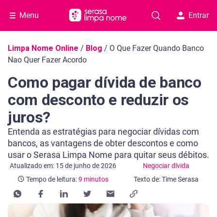
Menu
Entrar
Navegação do blog
Limpa Nome Online
/
Blog
/
O Que Fazer Quando Banco
Nao Quer Fazer Acordo
Como pagar dívida de banco
com desconto e reduzir os
juros?
Entenda as estratégias para negociar dívidas com
bancos, as vantagens de obter descontos e como
usar o Serasa Limpa Nome para quitar seus débitos.
Categoria Negociar dívida
Tempo de leitura: 9 minutos
Atualizado em: 15 de junho de 2026
Negociar dívida
Tempo de leitura:
9 minutos
Texto de: Time Serasa