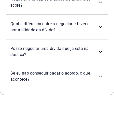
score?
Renegociar
é fazer um novo acordo com o mesmo banco,
Qual a diferença entre renegociar e fazer a
portabilidade da dívida?
Sim. Mesmo com uma ação judicial em andamento, é possí
Posso negociar uma dívida que já está na
Justiça?
O acordo é quebrado. A dívida volta ao seu valor origina
Se eu não conseguir pagar o acordo, o que
acontece?