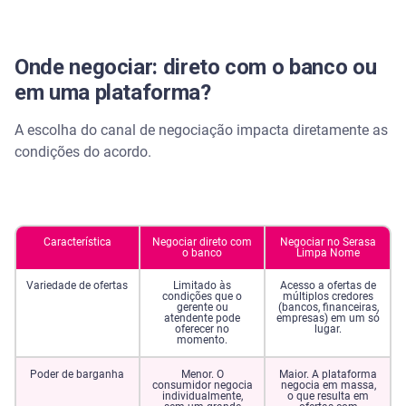
Onde negociar: direto com o banco ou
em uma plataforma?
A escolha do canal de negociação impacta diretamente as
condições do acordo.
Característica
Negociar direto com
Negociar no Serasa
o banco
Limpa Nome
Variedade de ofertas
Limitado às
Acesso a ofertas de
condições que o
múltiplos credores
gerente ou
(bancos, financeiras,
atendente pode
empresas) em um só
oferecer no
lugar.
momento.
Poder de barganha
Menor. O
Maior. A plataforma
consumidor negocia
negocia em massa,
individualmente,
o que resulta em