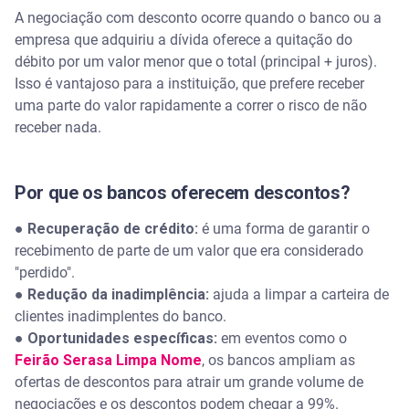
A negociação com desconto ocorre quando o banco ou a
Negociar a dívida com desconto afeta meu score?
empresa que adquiriu a dívida oferece a quitação do
débito por um valor menor que o total (principal + juros).
Qual a diferença entre renegociar e fazer a
Isso é vantajoso para a instituição, que prefere receber
portabilidade da dívida?
uma parte do valor rapidamente a correr o risco de não
receber nada.
Posso negociar uma dívida que já está na Justiça?
Se eu não conseguir pagar o acordo, o que
Por que os bancos oferecem descontos?
acontece?
●
Recuperação de crédito:
é uma forma de garantir o
recebimento de parte de um valor que era considerado
"perdido".
●
Redução da inadimplência:
ajuda a limpar a carteira de
clientes inadimplentes do banco.
●
Oportunidades específicas:
em eventos como o
Feirão Serasa Limpa Nome
, os bancos ampliam as
ofertas de descontos para atrair um grande volume de
negociações e os descontos podem chegar a 99%.