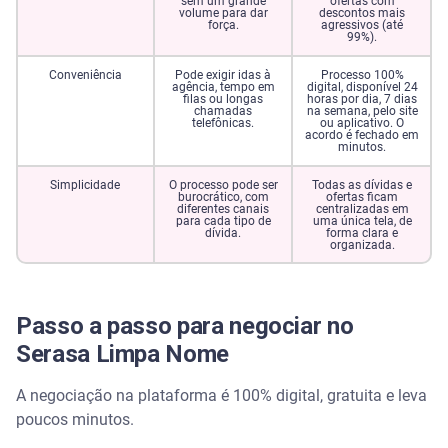
sem um grande
ofertas com
volume para dar
descontos mais
força.
agressivos (até
99%).
Conveniência
Pode exigir idas à
Processo 100%
agência, tempo em
digital, disponível 24
filas ou longas
horas por dia, 7 dias
chamadas
na semana, pelo site
telefônicas.
ou aplicativo. O
acordo é fechado em
minutos.
Simplicidade
O processo pode ser
Todas as dívidas e
burocrático, com
ofertas ficam
diferentes canais
centralizadas em
para cada tipo de
uma única tela, de
dívida.
forma clara e
organizada.
Passo a passo para negociar no
Serasa Limpa Nome
A negociação na plataforma é 100% digital, gratuita e leva
poucos minutos.