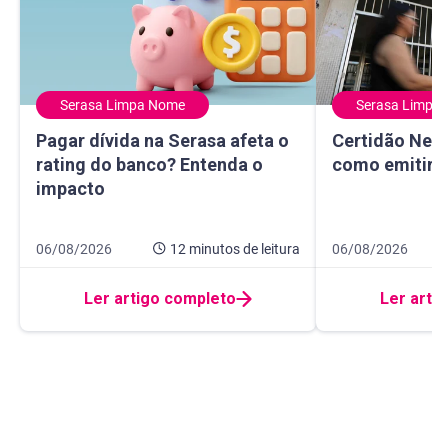
Serasa Limpa Nome
Serasa Limpa
Pagar dívida na Serasa afeta o rating do banco? Entenda 
Certidão Negativ
Pagar dívida na Serasa afeta o
Certidão Nega
rating do banco? Entenda o
como emitir e
impacto
Data de publicação 6 de agosto de 2026
12 minutos de leitura
Data de publicaçã
8 minutos de leitur
06/08/2026
12 minutos
de leitura
06/08/2026
Ler artigo completo
Ler arti