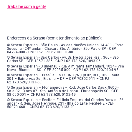
Trabalhe com a gente
Endereços da Serasa (sem atendimento ao público):
Serasa Experian - São Paulo - Endereço: Avenida das Nações Unidas, núme
© Serasa Experian - São Paulo - Av das Nações Unidas, 14.401 - Torre
Sucupira - 24º andar - Chácara Sto. Antônio - São Paulo-SP - CEP
04794-000 - CNPJ 62.173.620/0001-80
Serasa Experian - São Carlos - Endereço: Avenida Doutor Heitor José Real
© Serasa Experian - São Carlos - Av. Dr. Heitor José Reali, 360 - São
Carlos-SP - CEP 13571-385 - CNPJ 62.173.620/0093-06
Serasa Experian - Blumenau - Endereço: Rua Almirante Tamandaré, número
© Serasa Experian - Blumenau - Rua Almirante Tamandaré, 1024 - Vila
Nova - Blumenau-SC - CEP 89035-000 - CNPJ 62.173.620/0104-95
Serasa Experian - Brasília, Endereço: Setor Comercial Norte, sem número, e
© Serasa Experian – Brasília – ST SCN, S/N, Qd 02, Bl C, 109 – Sala
301 – Bairro Asa Sul, Brasília – DF – CEP 70302-911 – CNPJ
62.173.620/0131-68
Serasa Experian - Florianópolis, Endereço: Rodovia José Carlos, número 8
© Serasa Experian – Florianópolis – Rod. José Carlos Daux, 8600 -
Sala 02 - Bloco 07 - Sto. Antônio de Lisboa - Florianópolis-SC - CEP
88.050-001 – CNPJ 62.173.620/0132-49
Serasa Experian - Recife, Endereço: Edifício Empresarial Charles Darwin,
© Serasa Experian – Recife – Edifício Empresarial Charles Darwin - 2º
andar - R. Sen. José Henrique, 231 - Ilha do Leite, Recife-PE - CEP
50070-460 – CNPJ 62.173.620/0133-20