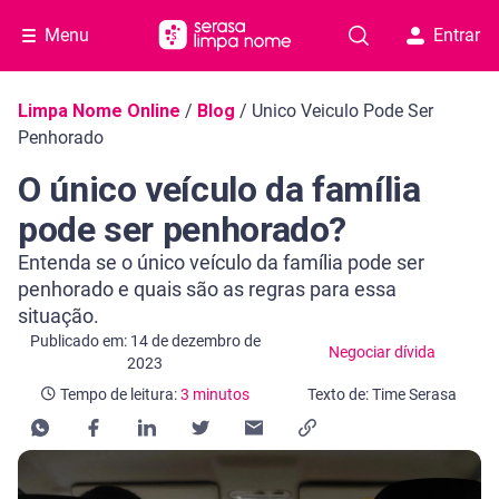
Menu
Entrar
Navegação do blog
Limpa Nome Online
/
Blog
/
Unico Veiculo Pode Ser
Penhorado
O único veículo da família
pode ser penhorado?
Entenda se o único veículo da família pode ser
penhorado e quais são as regras para essa
situação.
Categoria Negociar dívida
Tempo de leitura: 3 minutos
Publicado em: 14 de dezembro de
Negociar dívida
2023
Tempo de leitura:
3 minutos
Texto de: Time Serasa