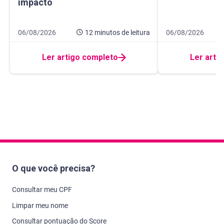
impacto
Data de publicação 6 de agosto de 2026
12 minutos de leitura
Data de publicaçã
8 minutos de leitur
06/08/2026
12 minutos
de leitura
06/08/2026
Ler artigo completo
Ler arti
O que você precisa?
Consultar meu CPF
Limpar meu nome
Consultar pontuação do Score