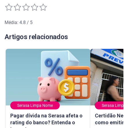
Média: 4.8 / 5
Média de avaliação: 4.8 de 5
Artigos relacionados
Serasa Limpa Nome
Serasa Limpa
Pagar dívida na Serasa afeta o rating do banco? Entenda 
Certidão Negativ
Pagar dívida na Serasa afeta o
Certidão Nega
rating do banco? Entenda o
como emitir e