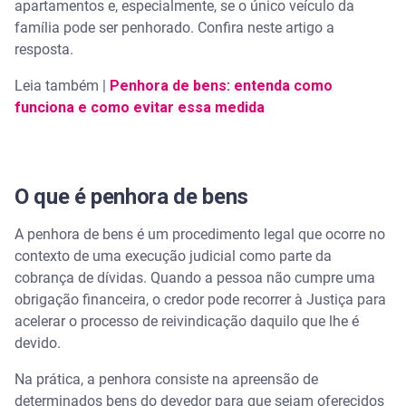
apartamentos e, especialmente, se o único veículo da
Assista | O que é IPVA e o que acontece se não
família pode ser penhorado. Confira neste artigo a
pagar?
resposta.
Leia também |
Conte com a Serasa para evitar que as dívidas se
Penhora de bens: entenda como
acumulem
funciona e como evitar essa medida
O que é penhora de bens
A penhora de bens é um procedimento legal que ocorre no
contexto de uma execução judicial como parte da
cobrança de dívidas. Quando a pessoa não cumpre uma
obrigação financeira, o credor pode recorrer à Justiça para
acelerar o processo de reivindicação daquilo que lhe é
devido.
Na prática, a penhora consiste na apreensão de
determinados bens do devedor para que sejam oferecidos