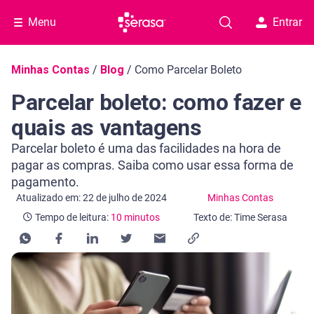
Menu
Entrar
Navegação do blog
Minhas Contas
/
Blog
/
Como Parcelar Boleto
Parcelar boleto: como fazer e
quais as vantagens
Parcelar boleto é uma das facilidades na hora de
pagar as compras. Saiba como usar essa forma de
pagamento.
Categoria Minhas Contas
Tempo de leitura: 10 minutos
Atualizado em: 22 de julho de 2024
Minhas Contas
Tempo de leitura:
10 minutos
Texto de: Time Serasa