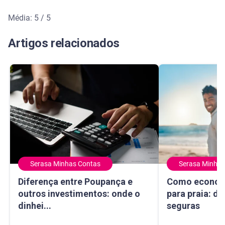
Média: 5 / 5
Média de avaliação: 5 de 5
Artigos relacionados
Serasa Minhas Contas
Serasa Minhas
Diferença entre Poupança e outros investimentos: onde o 
Como economizar
Diferença entre Poupança e
Como econom
outros investimentos: onde o
para praia: di
dinhei...
seguras