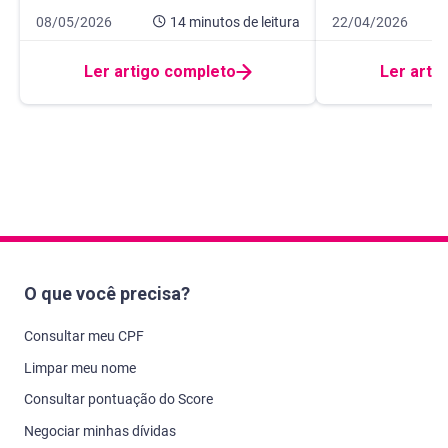
Data de publicação 8 de maio de 2026
14 minutos de leitura
Data de publicação
9 minutos de leitur
08/05/2026
14 minutos
de leitura
22/04/2026
Ler artigo completo
Ler arti
O que você precisa?
Consultar meu CPF
Limpar meu nome
Consultar pontuação do Score
Negociar minhas dívidas