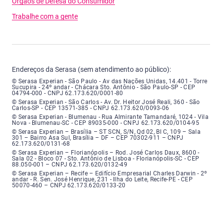
Órgãos de Defesa do Consumidor
Trabalhe com a gente
Endereços da Serasa (sem atendimento ao público):
Serasa Experian - São Paulo - Endereço: Avenida das Nações Unidas, núme
© Serasa Experian - São Paulo - Av das Nações Unidas, 14.401 - Torre
Sucupira - 24º andar - Chácara Sto. Antônio - São Paulo-SP - CEP
04794-000 - CNPJ 62.173.620/0001-80
Serasa Experian - São Carlos - Endereço: Avenida Doutor Heitor José Real
© Serasa Experian - São Carlos - Av. Dr. Heitor José Reali, 360 - São
Carlos-SP - CEP 13571-385 - CNPJ 62.173.620/0093-06
Serasa Experian - Blumenau - Endereço: Rua Almirante Tamandaré, número
© Serasa Experian - Blumenau - Rua Almirante Tamandaré, 1024 - Vila
Nova - Blumenau-SC - CEP 89035-000 - CNPJ 62.173.620/0104-95
Serasa Experian - Brasília, Endereço: Setor Comercial Norte, sem número, e
© Serasa Experian – Brasília – ST SCN, S/N, Qd 02, Bl C, 109 – Sala
301 – Bairro Asa Sul, Brasília – DF – CEP 70302-911 – CNPJ
62.173.620/0131-68
Serasa Experian - Florianópolis, Endereço: Rodovia José Carlos, número 8
© Serasa Experian – Florianópolis – Rod. José Carlos Daux, 8600 -
Sala 02 - Bloco 07 - Sto. Antônio de Lisboa - Florianópolis-SC - CEP
88.050-001 – CNPJ 62.173.620/0132-49
Serasa Experian - Recife, Endereço: Edifício Empresarial Charles Darwin,
© Serasa Experian – Recife – Edifício Empresarial Charles Darwin - 2º
andar - R. Sen. José Henrique, 231 - Ilha do Leite, Recife-PE - CEP
50070-460 – CNPJ 62.173.620/0133-20